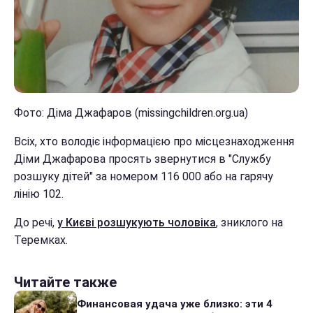
Фото: Діма Джафаров (missingchildren.org.ua)
Всіх, хто володіє інформацією про місцезнаходження
Діми Джафарова просять звернутися в "Службу
розшуку дітей" за номером 116 000 або на гарячу
лінію 102.
До речі,
у Києві розшукують чоловіка
, зниклого на
Теремках.
Читайте также
Финансовая удача уже близко: эти 4