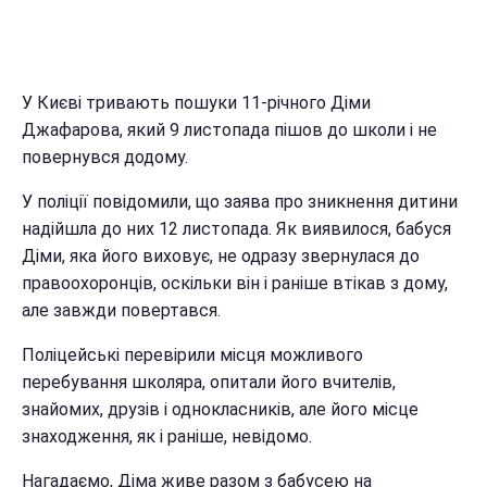
У Києві тривають пошуки 11-річного Діми
Джафарова, який 9 листопада пішов до школи і не
повернувся додому.
У поліції повідомили, що заява про зникнення дитини
надійшла до них 12 листопада. Як виявилося, бабуся
Діми, яка його виховує, не одразу звернулася до
правоохоронців, оскільки він і раніше втікав з дому,
але завжди повертався.
Поліцейські перевірили місця можливого
перебування школяра, опитали його вчителів,
знайомих, друзів і однокласників, але його місце
знаходження, як і раніше, невідомо.
Нагадаємо, Діма живе разом з бабусею на