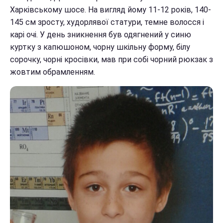
Харківському шосе. На вигляд йому 11-12 років, 140-
145 см зросту, худорлявої статури, темне волосся і
карі очі. У день зникнення був одягнений у синю
куртку з капюшоном, чорну шкільну форму, білу
сорочку, чорні кросівки, мав при собі чорний рюкзак з
жовтим обрамленням.