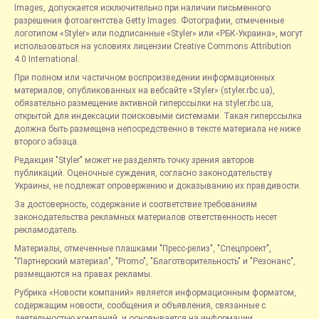
Images, допускается исключительно при наличии письменного
разрешения фотоагентства Getty Images. Фотографии, отмеченные
логотипом «Styler» или подписанные «Styler» или «РБК-Украина», могут
использоваться на условиях лицензии Creative Commons Attribution
4.0 International.
При полном или частичном воспроизведении информационных
материалов, опубликованных на вебсайте «Styler» (styler.rbc.ua),
обязательно размещение активной гиперссылки на styler.rbc.ua,
открытой для индексации поисковыми системами. Такая гиперссылка
должна быть размещена непосредственно в тексте материала не ниже
второго абзаца.
Редакция "Styler" может не разделять точку зрения авторов
публикаций. Оценочные суждения, согласно законодательству
Украины, не подлежат опровержению и доказыванию их правдивости.
За достоверность, содержание и соответствие требованиям
законодательства рекламных материалов ответственность несет
рекламодатель.
Материалы, отмеченные плашками "Пресс-релиз", "Спецпроект",
"Партнерский материал", "Promo", "Благотворительность" и "Резонанс",
размещаются на правах рекламы.
Рубрика «Новости компаний» является информационным форматом,
содержащим новости, сообщения и объявления, связанные с
деятельностью компаний, и основывается на информации,