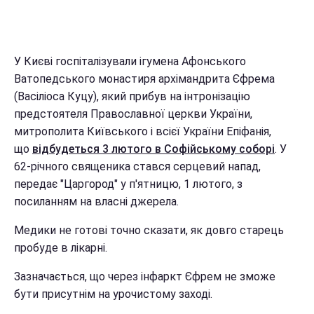
У Києві госпіталізували ігумена Афонського
Ватопедського монастиря архімандрита Єфрема
(Васіліоса Куцу), який прибув на інтронізацію
предстоятеля Православної церкви України,
митрополита Київського і всієї України Епіфанія,
що
відбудеться 3 лютого в Софійському соборі
. У
62-річного священика стався серцевий напад,
передає "Царгород" у п'ятницю, 1 лютого, з
посиланням на власні джерела.
Медики не готові точно сказати, як довго старець
пробуде в лікарні.
Зазначається, що через інфаркт Єфрем не зможе
бути присутнім на урочистому заході.