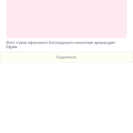
Фото: ігумен Афонського Ватопедського монастиря архімандрит
Єфрем
Поделиться: