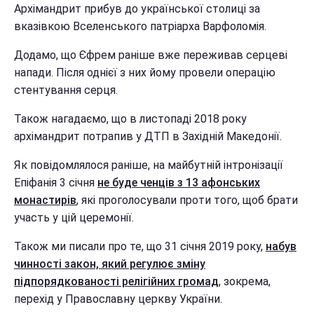
Архімандрит прибув до української столиці за
вказівкою Вселенського патріарха Варфоломія.
Додамо, що Єфрем раніше вже переживав серцеві
напади. Після однієї з них йому провели операцію
стентування серця.
Також нагадаємо, що в листопаді 2018 року
архімандрит потрапив у ДТП в Західній Македонії.
Як повідомлялося раніше, на майбутній інтронізації
Епіфанія 3 січня
не буде ченців з 13 афонських
монастирів
, які проголосували проти того, щоб брати
участь у цій церемонії.
Також ми писали про те, що 31 січня 2019 року,
набув
чинності закон, який регулює зміну
підпорядкованості релігійних громад
, зокрема,
перехід у Православну церкву України.