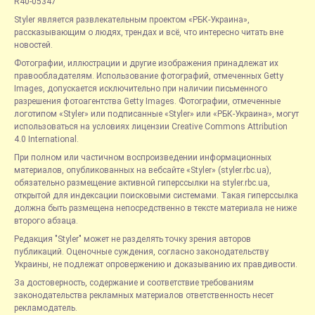
R40-05347
Styler является развлекательным проектом «РБК-Украина»,
рассказывающим о людях, трендах и всё, что интересно читать вне
новостей.
Фотографии, иллюстрации и другие изображения принадлежат их
правообладателям. Использование фотографий, отмеченных Getty
Images, допускается исключительно при наличии письменного
разрешения фотоагентства Getty Images. Фотографии, отмеченные
логотипом «Styler» или подписанные «Styler» или «РБК-Украина», могут
использоваться на условиях лицензии Creative Commons Attribution
4.0 International.
При полном или частичном воспроизведении информационных
материалов, опубликованных на вебсайте «Styler» (styler.rbc.ua),
обязательно размещение активной гиперссылки на styler.rbc.ua,
открытой для индексации поисковыми системами. Такая гиперссылка
должна быть размещена непосредственно в тексте материала не ниже
второго абзаца.
Редакция "Styler" может не разделять точку зрения авторов
публикаций. Оценочные суждения, согласно законодательству
Украины, не подлежат опровержению и доказыванию их правдивости.
За достоверность, содержание и соответствие требованиям
законодательства рекламных материалов ответственность несет
рекламодатель.