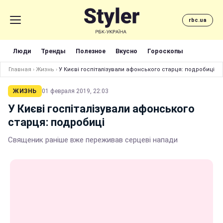
rbc.ua
Люди
Тренды
Полезное
Вкусно
Гороскопы
Главная
›
Жизнь
›
У Києві госпіталізували афонського старця: подробиці
ЖИЗНЬ
01 февраля 2019, 22:03
У Києві госпіталізували афонського
старця: подробиці
Священик раніше вже переживав серцеві напади