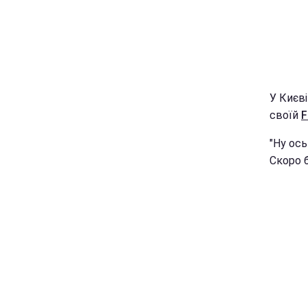
У Києві
своїй
F
"Ну ось
Скоро б