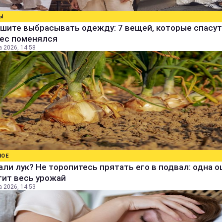
Ы
шите выбрасывать одежду: 7 вещей, которые спасут
вес поменялся
а 2026, 14:58
НОЕ
ли лук? Не торопитесь прятать его в подвал: одна 
тит весь урожай
а 2026, 14:53