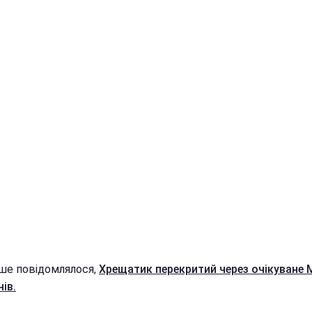
іше повідомлялося,
Хрещатик перекритий через очікуване
ів.