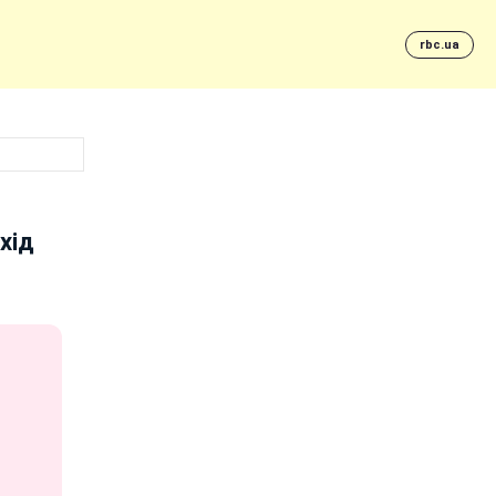
rbc.ua
хід