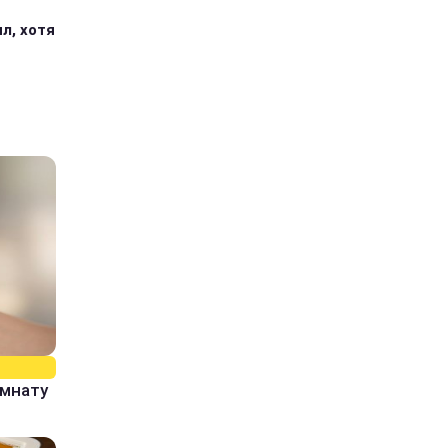
л, хотя
омнату