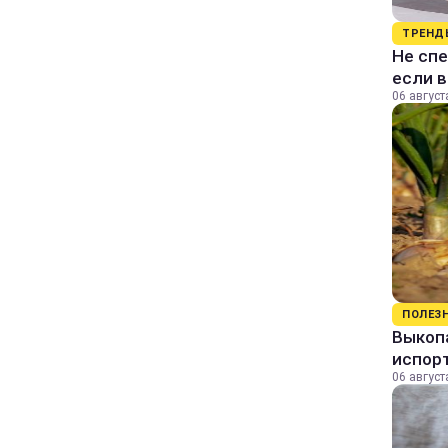
ТРЕНД
Не спе
если 
06 август
ПОЛЕЗ
Выкопа
испор
06 август