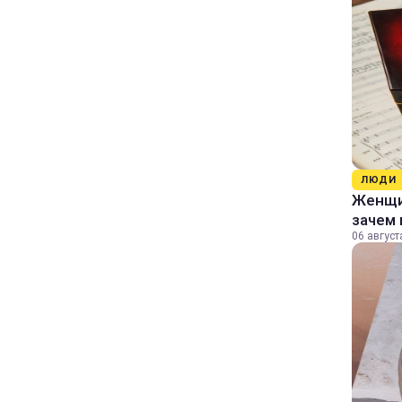
ЛЮДИ
Женщин
зачем 
06 август