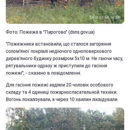
Фото: Пожежа в "Пирогово" (dsns.gov.ua)
"Пожежники встановили, що сталося загоряння
солом'яної покрівлі недіючого одноповерхового
дерев'яного будинку розміром 5х10 м. Не гаючи часу,
рятувальники одразу ж приступили до гасіння
пожежі", - сказано в повідомленні.
Для гасіння пожежі задіяли 20 чоловік особового
складу та 4 одиниці пожарноспасательной техніки.
Вогонь локалізували, а через 10 хвилин ліквідували.