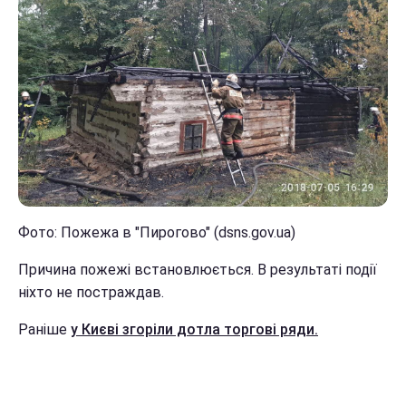
Фото: Пожежа в "Пирогово" (dsns.gov.ua)
Причина пожежі встановлюється. В результаті події
ніхто не постраждав.
Раніше
у Києві згоріли дотла торгові ряди.