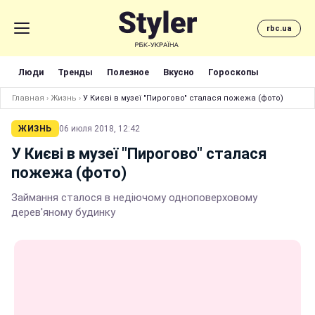
rbc.ua
Люди
Тренды
Полезное
Вкусно
Гороскопы
Главная
›
Жизнь
›
У Києві в музеї "Пирогово" сталася пожежа (фото)
ЖИЗНЬ
06 июля 2018, 12:42
У Києві в музеї "Пирогово" сталася
пожежа (фото)
Займання сталося в недіючому одноповерховому
дерев'яному будинку