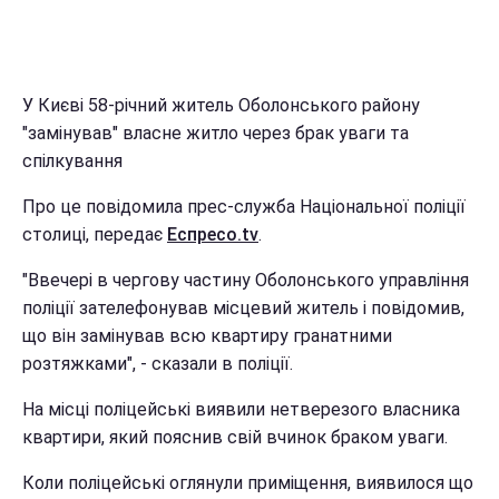
У Києві 58-річний житель Оболонського району
"замінував" власне житло через брак уваги та
спілкування
Про це повідомила прес-служба Національної поліції
столиці, передає
Еспресо.tv
.
"Ввечері в чергову частину Оболонського управління
поліції зателефонував місцевий житель і повідомив,
що він замінував всю квартиру гранатними
розтяжками", - сказали в поліції.
На місці поліцейські виявили нетверезого власника
квартири, який пояснив свій вчинок браком уваги.
Коли поліцейські оглянули приміщення, виявилося що