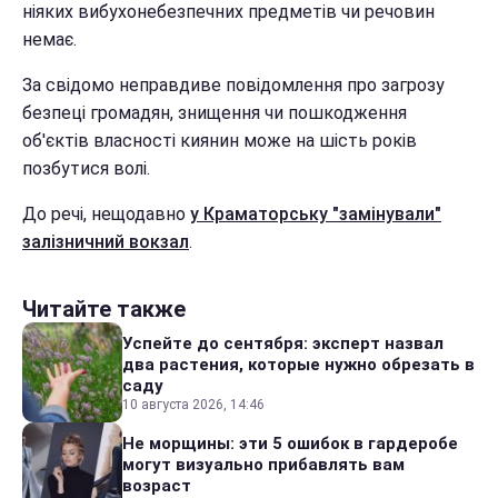
ніяких вибухонебезпечних предметів чи речовин
немає.
За свідомо неправдиве повідомлення про загрозу
безпеці громадян, знищення чи пошкодження
об'єктів власності киянин може на шість років
позбутися волі.
До речі, нещодавно
у Краматорську "замінували"
залізничний вокзал
.
Читайте также
Успейте до сентября: эксперт назвал
два растения, которые нужно обрезать в
саду
10 августа 2026, 14:46
Не морщины: эти 5 ошибок в гардеробе
могут визуально прибавлять вам
возраст