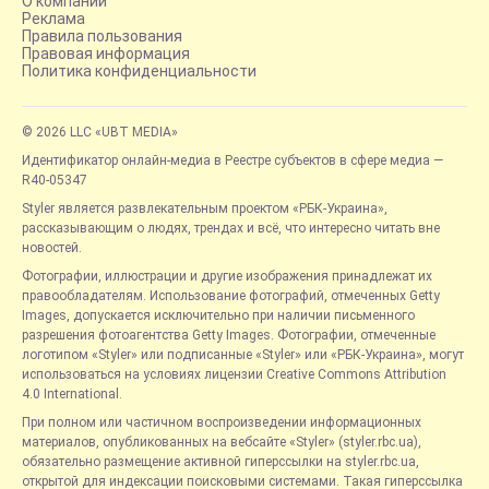
О компании
Реклама
Правила пользования
Правовая информация
Политика конфиденциальности
© 2026 LLC «UBT MEDIA»
Идентификатор онлайн-медиа в Реестре субъектов в сфере медиа —
R40-05347
Styler является развлекательным проектом «РБК-Украина»,
рассказывающим о людях, трендах и всё, что интересно читать вне
новостей.
Фотографии, иллюстрации и другие изображения принадлежат их
правообладателям. Использование фотографий, отмеченных Getty
Images, допускается исключительно при наличии письменного
разрешения фотоагентства Getty Images. Фотографии, отмеченные
логотипом «Styler» или подписанные «Styler» или «РБК-Украина», могут
использоваться на условиях лицензии Creative Commons Attribution
4.0 International.
При полном или частичном воспроизведении информационных
материалов, опубликованных на вебсайте «Styler» (styler.rbc.ua),
обязательно размещение активной гиперссылки на styler.rbc.ua,
открытой для индексации поисковыми системами. Такая гиперссылка