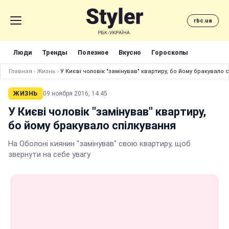
rbc.ua
Люди
Тренды
Полезное
Вкусно
Гороскопы
Главная
›
Жизнь
›
У Києві чоловік "замінував" квартиру, бо йому бракувало 
ЖИЗНЬ
09 ноября 2016, 14:45
У Києві чоловік "замінував" квартиру,
бо йому бракувало спілкування
На Оболоні киянин "замінував" свою квартиру, щоб
звернути на себе увагу