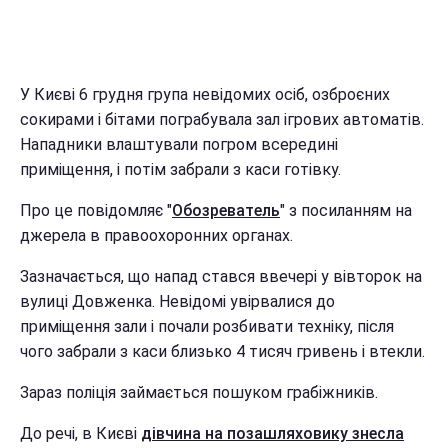
У Києві 6 грудня група невідомих осіб, озброєних
сокирами і бітами пограбувала зал ігрових автоматів.
Нападники влаштували погром всередині
приміщення, і потім забрали з каси готівку.
Про це повідомляє "
Обозреватель
" з посиланням на
джерела в правоохоронних органах.
Зазначається, що напад стався ввечері у вівторок на
вулиці Довженка. Невідомі увірвалися до
приміщення зали і почали розбивати техніку, після
чого забрали з каси близько 4 тисяч гривень і втекли.
Зараз поліція займається пошуком грабіжників.
До речі, в Києві
дівчина на позашляховику знесла