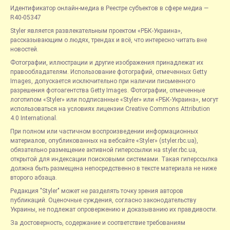
Идентификатор онлайн-медиа в Реестре субъектов в сфере медиа —
R40-05347
Styler является развлекательным проектом «РБК-Украина»,
рассказывающим о людях, трендах и всё, что интересно читать вне
новостей.
Фотографии, иллюстрации и другие изображения принадлежат их
правообладателям. Использование фотографий, отмеченных Getty
Images, допускается исключительно при наличии письменного
разрешения фотоагентства Getty Images. Фотографии, отмеченные
логотипом «Styler» или подписанные «Styler» или «РБК-Украина», могут
использоваться на условиях лицензии Creative Commons Attribution
4.0 International.
При полном или частичном воспроизведении информационных
материалов, опубликованных на вебсайте «Styler» (styler.rbc.ua),
обязательно размещение активной гиперссылки на styler.rbc.ua,
открытой для индексации поисковыми системами. Такая гиперссылка
должна быть размещена непосредственно в тексте материала не ниже
второго абзаца.
Редакция "Styler" может не разделять точку зрения авторов
публикаций. Оценочные суждения, согласно законодательству
Украины, не подлежат опровержению и доказыванию их правдивости.
За достоверность, содержание и соответствие требованиям