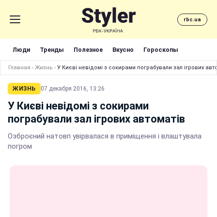
rbc.ua
Люди
Тренды
Полезное
Вкусно
Гороскопы
Главная
›
Жизнь
›
У Києві невідомі з сокирами пограбували зал ігрових авт
ЖИЗНЬ
07 декабря 2016, 13:26
У Києві невідомі з сокирами
пограбували зал ігрових автоматів
Озброєний натовп увірвалася в приміщення і влаштувала
погром