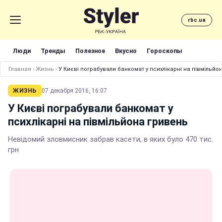
rbc.ua
Люди
Тренды
Полезное
Вкусно
Гороскопы
Главная
›
Жизнь
›
У Києві пограбували банкомат у психлікарні на півмільйо
ЖИЗНЬ
07 декабря 2016, 16:07
У Києві пограбували банкомат у
психлікарні на півмільйона гривень
Невідомий зловмисник забрав касети, в яких було 470 тис.
грн