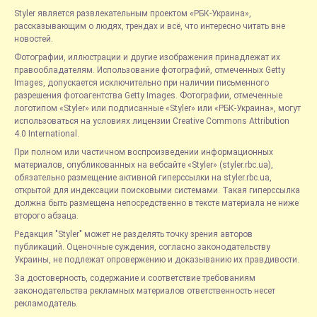
Styler является развлекательным проектом «РБК-Украина»,
рассказывающим о людях, трендах и всё, что интересно читать вне
новостей.
Фотографии, иллюстрации и другие изображения принадлежат их
правообладателям. Использование фотографий, отмеченных Getty
Images, допускается исключительно при наличии письменного
разрешения фотоагентства Getty Images. Фотографии, отмеченные
логотипом «Styler» или подписанные «Styler» или «РБК-Украина», могут
использоваться на условиях лицензии Creative Commons Attribution
4.0 International.
При полном или частичном воспроизведении информационных
материалов, опубликованных на вебсайте «Styler» (styler.rbc.ua),
обязательно размещение активной гиперссылки на styler.rbc.ua,
открытой для индексации поисковыми системами. Такая гиперссылка
должна быть размещена непосредственно в тексте материала не ниже
второго абзаца.
Редакция "Styler" может не разделять точку зрения авторов
публикаций. Оценочные суждения, согласно законодательству
Украины, не подлежат опровержению и доказыванию их правдивости.
За достоверность, содержание и соответствие требованиям
законодательства рекламных материалов ответственность несет
рекламодатель.