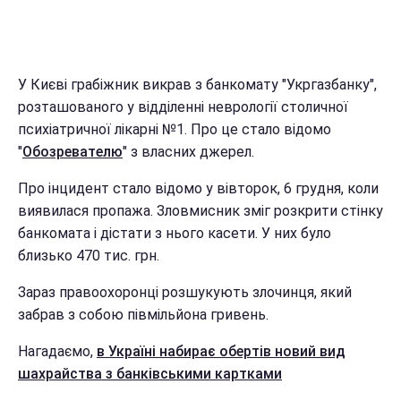
У Києві грабіжник викрав з банкомату "Укргазбанку",
розташованого у відділенні неврології столичної
психіатричної лікарні №1. Про це стало відомо
"
Обозревателю
" з власних джерел.
Про інцидент стало відомо у вівторок, 6 грудня, коли
виявилася пропажа. Зловмисник зміг розкрити стінку
банкомата і дістати з нього касети. У них було
близько 470 тис. грн.
Зараз правоохоронці розшукують злочинця, який
забрав з собою півмільйона гривень.
Нагадаємо,
в Україні набирає обертів новий вид
шахрайства з банківськими картками