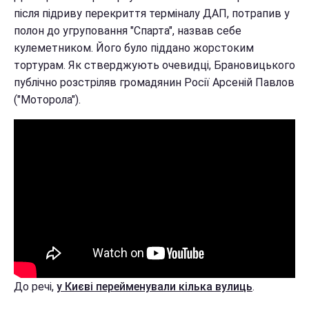
після підриву перекриття терміналу ДАП, потрапив у
полон до угруповання "Спарта", назвав себе
кулеметником. Його було піддано жорстоким
тортурам. Як стверджують очевидці, Брановицького
публічно розстріляв громадянин Росії Арсеній Павлов
("Моторола").
До речі,
у Києві перейменували кілька вулиць
.