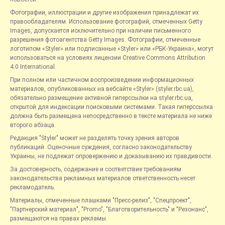
Фотографии, иллюстрации и другие изображения принадлежат их
правообладателям. Использование фотографий, отмеченных Getty
Images, допускается исключительно при наличии письменного
разрешения фотоагентства Getty Images. Фотографии, отмеченные
логотипом «Styler» или подписанные «Styler» или «РБК-Украина», могут
использоваться на условиях лицензии Creative Commons Attribution
4.0 International.
При полном или частичном воспроизведении информационных
материалов, опубликованных на вебсайте «Styler» (styler.rbc.ua),
обязательно размещение активной гиперссылки на styler.rbc.ua,
открытой для индексации поисковыми системами. Такая гиперссылка
должна быть размещена непосредственно в тексте материала не ниже
второго абзаца.
Редакция "Styler" может не разделять точку зрения авторов
публикаций. Оценочные суждения, согласно законодательству
Украины, не подлежат опровержению и доказыванию их правдивости.
За достоверность, содержание и соответствие требованиям
законодательства рекламных материалов ответственность несет
рекламодатель.
Материалы, отмеченные плашками "Пресс-релиз", "Спецпроект",
"Партнерский материал", "Promo", "Благотворительность" и "Резонанс",
размещаются на правах рекламы.