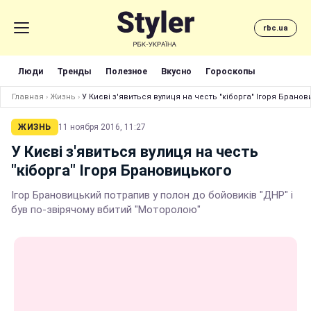
rbc.ua
Люди
Тренды
Полезное
Вкусно
Гороскопы
Главная
›
Жизнь
›
У Києві з'явиться вулиця на честь "кіборга" Ігоря Брано
ЖИЗНЬ
11 ноября 2016, 11:27
У Києві з'явиться вулиця на честь
"кіборга" Ігоря Брановицького
Ігор Брановицький потрапив у полон до бойовиків "ДНР" і
був по-звірячому вбитий "Моторолою"