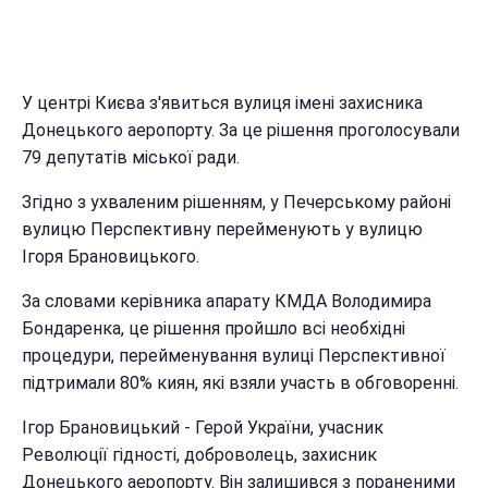
У центрі Києва з'явиться вулиця імені захисника
Донецького аеропорту. За це рішення проголосували
79 депутатів міської ради.
Згідно з ухваленим рішенням, у Печерському районі
вулицю Перспективну перейменують у вулицю
Ігоря Брановицького.
За словами керівника апарату КМДА Володимира
Бондаренка, це рішення пройшло всі необхідні
процедури, перейменування вулиці Перспективної
підтримали 80% киян, які взяли участь в обговоренні.
Ігор Брановицький - Герой України, учасник
Революції гідності, доброволець, захисник
Донецького аеропорту. Він залишився з пораненими