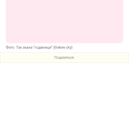
Фото: Так звана "годівниця" (thekiev.city)
Поделиться: