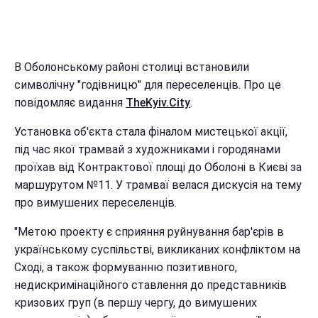
В Оболонському районі столиці встановили
символічну "годівницю" для переселенців. Про це
повідомляє видання
TheKyiv.City
.
Установка об'єкта стала фіналом мистецької акції,
під час якої трамвай з художниками і городянами
проїхав від Контрактової площі до Оболоні в Києві за
маршурутом №11. У трамваї велася дискусія на тему
про вимушених переселенців.
"Метою проекту є сприяння руйнування бар'єрів в
українському суспільстві, викликаних конфліктом на
Сході, а також формуванню позитивного,
недискримінаційного ставлення до представників
кризових груп (в першу чергу, до вимушених