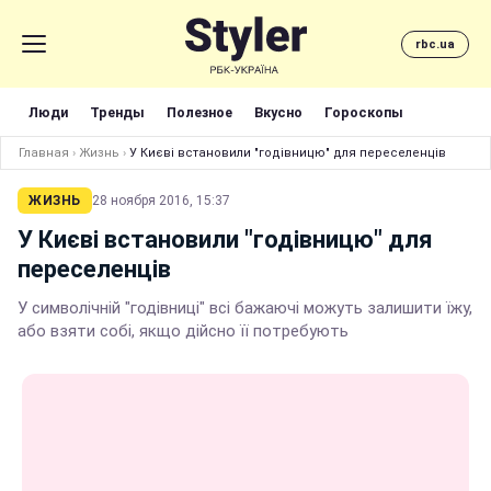
rbc.ua
Люди
Тренды
Полезное
Вкусно
Гороскопы
Главная
›
Жизнь
›
У Києві встановили "годівницю" для переселенців
ЖИЗНЬ
28 ноября 2016, 15:37
У Києві встановили "годівницю" для
переселенців
У символічній "годівниці" всі бажаючі можуть залишити їжу,
або взяти собі, якщо дійсно її потребують