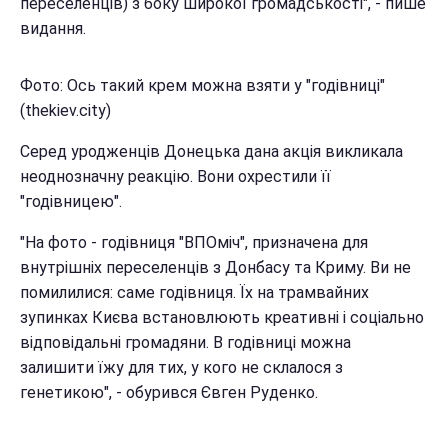
переселенців) з боку широкої громадськості", - пише
видання.
Фото: Ось такий крем можна взяти у "годівниці"
(thekiev.city)
Серед уродженців Донецька дана акція викликала
неоднозначну реакцію. Вони охрестили її
"годівницею".
"На фото - годівниця "ВПОміч", призначена для
внутрішніх переселенців з Донбасу та Криму. Ви не
помилилися: саме годівниця. Їх на трамвайних
зупинках Києва встановлюють креативні і соціально
відповідальні громадяни. В годівниці можна
залишити їжу для тих, у кого не склалося з
генетикою", - обурився Євген Руденко.