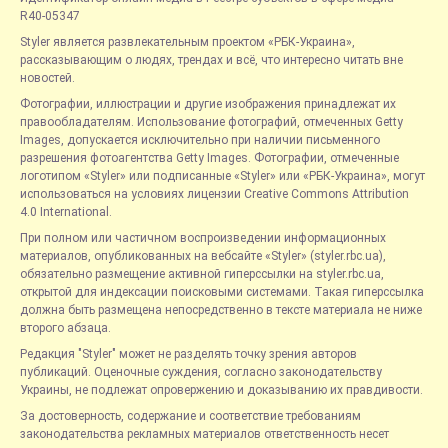
R40-05347
Styler является развлекательным проектом «РБК-Украина»,
рассказывающим о людях, трендах и всё, что интересно читать вне
новостей.
Фотографии, иллюстрации и другие изображения принадлежат их
правообладателям. Использование фотографий, отмеченных Getty
Images, допускается исключительно при наличии письменного
разрешения фотоагентства Getty Images. Фотографии, отмеченные
логотипом «Styler» или подписанные «Styler» или «РБК-Украина», могут
использоваться на условиях лицензии Creative Commons Attribution
4.0 International.
При полном или частичном воспроизведении информационных
материалов, опубликованных на вебсайте «Styler» (styler.rbc.ua),
обязательно размещение активной гиперссылки на styler.rbc.ua,
открытой для индексации поисковыми системами. Такая гиперссылка
должна быть размещена непосредственно в тексте материала не ниже
второго абзаца.
Редакция "Styler" может не разделять точку зрения авторов
публикаций. Оценочные суждения, согласно законодательству
Украины, не подлежат опровержению и доказыванию их правдивости.
За достоверность, содержание и соответствие требованиям
законодательства рекламных материалов ответственность несет