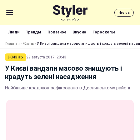
rbc.ua
Люди
Тренды
Полезное
Вкусно
Гороскопы
Главная
›
Жизнь
›
У Києві вандали масово знищують і крадуть зелені нас
ЖИЗНЬ
29 августа 2017, 20:43
У Києві вандали масово знищують і
крадуть зелені насадження
Найбільше крадіжок зафіксовано в Деснянському районі