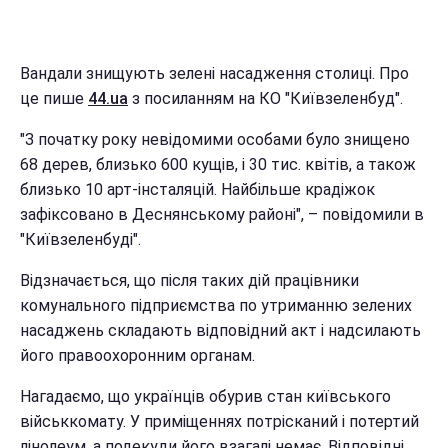
Вандали знищують зелені насадження столиці. Про
це пише
44.ua
з посиланням на КО "Київзеленбуд".
"З початку року невідомими особами було знищено
68 дерев, близько 600 кущів, і 30 тис. квітів, а також
близько 10 арт-інсталяцій. Найбільше крадіжок
зафіксовано в Деснянському районі", – повідомили в
"Київзеленбуді".
Відзначається, що після таких дій працівники
комунального підприємства по утриманню зелених
насаджень складають відповідний акт і надсилають
його правоохоронним органам.
Нагадаємо, що українців обурив стан київського
військкомату. У приміщеннях потрісканий і потертий
лінолеум, а подекуди його взагалі немає. Відповідні