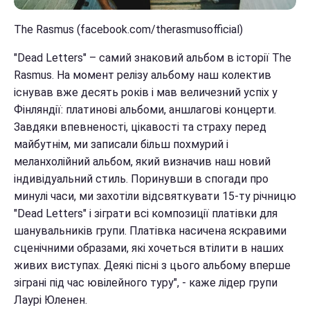
The Rasmus (facebook.com/therasmusofficial)
"Dead Letters" – самий знаковий альбом в історії The
Rasmus. На момент релізу альбому наш колектив
існував вже десять років і мав величезний успіх у
Фінляндії: платинові альбоми, аншлагові концерти.
Завдяки впевненості, цікавості та страху перед
майбутнім, ми записали більш похмурий і
меланхолійний альбом, який визначив наш новий
індивідуальний стиль. Поринувши в спогади про
минулі часи, ми захотіли відсвяткувати 15-ту річницю
"Dead Letters" і зіграти всі композиції платівки для
шанувальників групи. Платівка насичена яскравими
сценічними образами, які хочеться втілити в наших
живих виступах. Деякі пісні з цього альбому вперше
зіграні під час ювілейного туру", - каже лідер групи
Лаурі Юленен.