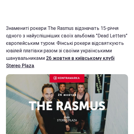
Знамениті рокери The Rasmus відзначать 15-річчя
одного з найуспішніших своїх альбомів "Dead Letters"
європейським туром. Фінські рокери відсвяткують
ювілей платівки разом зі своїми українськими
шанувальниками
26 жовтня в київському клубі
Stereo Plaza
.