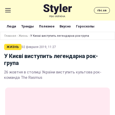
rbc.ua
Люди
Тренды
Полезное
Вкусно
Гороскопы
Главная
›
Жизнь
›
У Києві виступить легендарна рок-група
ЖИЗНЬ
02 февраля 2019, 11:27
У Києві виступить легендарна рок-
група
26 жовтня в столиці України виступить культова рок-
команда The Rasmus