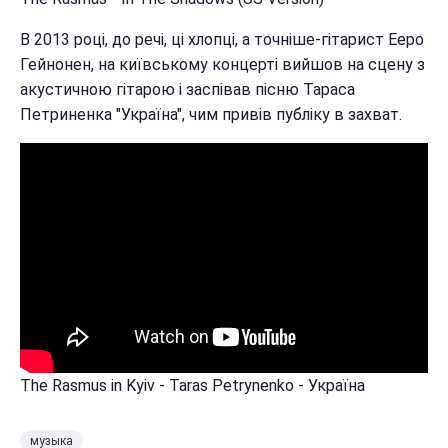
В 2013 році, до речі, ці хлопці, а точніше-гітарист Ееро
Гейнонен, на київському концерті вийшов на сцену з
акустичною гітарою і заспівав пісню Тараса
Петриненка "Україна", чим привів публіку в захват.
The Rasmus in Kyiv - Taras Petrynenko - Україна
музыка