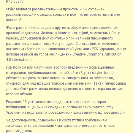
R40-05347
Styler является развлекательным проектом «РБК-Украина»,
рассказывающим о людях, трендах и всё, что интересно читать вне
новостей.
Фотографии, иллюстрации и другие изображения принадлежат их
правообладателям. Использование фотографий, отмеченных Getty
Images, допускается исключительно при наличии письменного
разрешения фотоагентства Getty Images. Фотографии, отмеченные
логотипом «Styler» или подписанные «Styler» или «РБК-Украина», могут
использоваться на условиях лицензии Creative Commons Attribution
4.0 International.
При полном или частичном воспроизведении информационных
материалов, опубликованных на вебсайте «Styler» (styler.rbc.ua),
обязательно размещение активной гиперссылки на styler.rbc.ua,
открытой для индексации поисковыми системами. Такая гиперссылка
должна быть размещена непосредственно в тексте материала не ниже
второго абзаца.
Редакция "Styler" может не разделять точку зрения авторов
публикаций. Оценочные суждения, согласно законодательству
Украины, не подлежат опровержению и доказыванию их правдивости.
За достоверность, содержание и соответствие требованиям
законодательства рекламных материалов ответственность несет
рекламодатель.