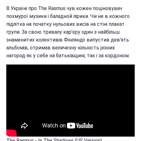
В Україні про The Rasmus чув кожен поціновувач
похмурої музики і баладной лірики. Чи не в кожного
підлітка на початку нульових висів на стіні плакат
групи. За свою тривалу кар'єру один з найбільш
знаменитих колективів Фінляндії випустив дев'ять
альбомів, отримав величезну кількість різних
нагород як у себе на батьківщині, так і за кордоном.
The Rasmus - In The Shadows (US Version)