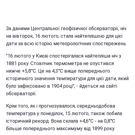
За даними Центральної геофізичної обсерваторії, ніч
на вівторок, 16 лютого, стала найтеплішою для цієї
дати за всю історію метеорологічних спостережень.
"16 лютого у Києві спостерігалася найтепліша ніч з
1881 року. Стовпчик термометра не опустився
нижче +5,8°С. Це на 4,3°С вище попереднього
історичного значення температури для цієї дати, який
було зафіксовано в 1904 році", - йдеться на сайті
обсерваторії.
Крім того, як і прогнозувалося, середньодобова
температура у понеділок, 15 лютого, також побила
історичний рекорд. Вона склала +4,6°С - на 0,8°С
більше попереднього максимуму від 1899 року.