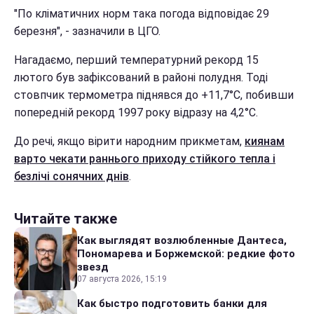
"По кліматичних норм така погода відповідає 29
березня", - зазначили в ЦГО.
Нагадаємо, перший температурний рекорд 15
лютого був зафіксований в районі полудня. Тоді
стовпчик термометра піднявся до +11,7°С, побивши
попередній рекорд 1997 року відразу на 4,2°С.
До речі, якщо вірити народним прикметам,
киянам
варто чекати раннього приходу стійкого тепла і
безлічі сонячних днів
.
Читайте также
Как выглядят возлюбленные Дантеса,
Пономарева и Боржемской: редкие фото
звезд
07 августа 2026, 15:19
Как быстро подготовить банки для