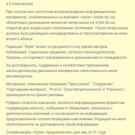
4.0 International.
При полном или частичном воспроизведении информационных
материалов, опубликованных на вебсайте «Styler» (styler.rbc.ua),
обязательно размещение активной гиперссылки на styler.rbc.ua,
открытой для индексации поисковыми системами. Такая гиперссылка
должна быть размещена непосредственно в тексте материала не ниже
второго абзаца.
Редакция "Styler" может не разделять точку зрения авторов
публикаций. Оценочные суждения, согласно законодательству
Украины, не подлежат опровержению и доказыванию их правдивости.
За достоверность, содержание и соответствие требованиям
законодательства рекламных материалов ответственность несет
рекламодатель.
Материалы, отмеченные плашками "Пресс-релиз", "Спецпроект",
"Партнерский материал", "Promo", "Благотворительность" и "Резонанс",
размещаются на правах рекламы.
Рубрика «Новости компаний» является информационным форматом,
содержащим новости, сообщения и объявления, связанные с
деятельностью компаний, и основывается на информации,
предоставленной соответствующими компаниями. Редакция не несет
ответственности за достоверность такой информации.
Онлайн-медиа «Styler» предназначено для лиц от 21 года.