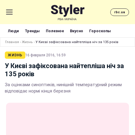
rbc.ua
Люди
Тренды
Полезное
Вкусно
Гороскопы
Главная
›
Жизнь
›
У Києві зафіксована найтепліша ніч за 135 років
ЖИЗНЬ
16 февраля 2016, 16:59
У Києві зафіксована найтепліша ніч за
135 років
За оцінками синоптиків, нинішній температурний режим
відповідає нормі кінця березня