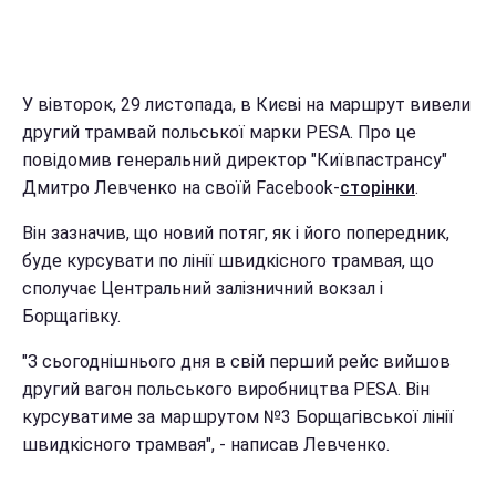
У вівторок, 29 листопада, в Києві на маршрут вивели
другий трамвай польської марки PESA. Про це
повідомив генеральний директор "Київпастрансу"
Дмитро Левченко на своїй Facebook-
сторінки
.
Він зазначив, що новий потяг, як і його попередник,
буде курсувати по лінії швидкісного трамвая, що
сполучає Центральний залізничний вокзал і
Борщагівку.
"З сьогоднішнього дня в свій перший рейс вийшов
другий вагон польського виробництва PESA. Він
курсуватиме за маршрутом №3 Борщагівської лінії
швидкісного трамвая", - написав Левченко.