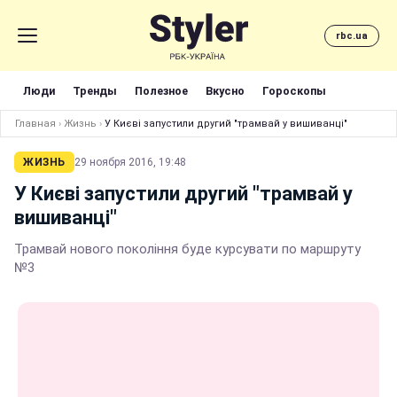
rbc.ua
Люди
Тренды
Полезное
Вкусно
Гороскопы
Главная
›
Жизнь
›
У Києві запустили другий "трамвай у вишиванці"
ЖИЗНЬ
29 ноября 2016, 19:48
У Києві запустили другий "трамвай у
вишиванці"
Трамвай нового покоління буде курсувати по маршруту
№3