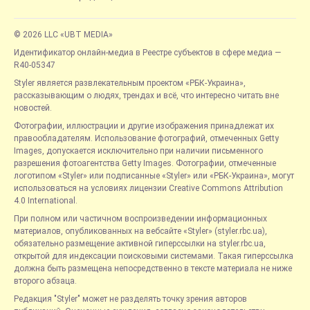
© 2026 LLC «UBT MEDIA»
Идентификатор онлайн-медиа в Реестре субъектов в сфере медиа —
R40-05347
Styler является развлекательным проектом «РБК-Украина»,
рассказывающим о людях, трендах и всё, что интересно читать вне
новостей.
Фотографии, иллюстрации и другие изображения принадлежат их
правообладателям. Использование фотографий, отмеченных Getty
Images, допускается исключительно при наличии письменного
разрешения фотоагентства Getty Images. Фотографии, отмеченные
логотипом «Styler» или подписанные «Styler» или «РБК-Украина», могут
использоваться на условиях лицензии Creative Commons Attribution
4.0 International.
При полном или частичном воспроизведении информационных
материалов, опубликованных на вебсайте «Styler» (styler.rbc.ua),
обязательно размещение активной гиперссылки на styler.rbc.ua,
открытой для индексации поисковыми системами. Такая гиперссылка
должна быть размещена непосредственно в тексте материала не ниже
второго абзаца.
Редакция "Styler" может не разделять точку зрения авторов