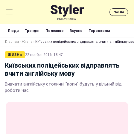
rbc.ua
Люди
Тренды
Полезное
Вкусно
Гороскопы
Главная
›
Жизнь
›
Київських поліцейських відправлять вчити англійську мо
ЖИЗНЬ
22 ноября 2016, 18:47
Київських поліцейських відправлять
вчити англійську мову
Вивчати англійську столичні "копи" будуть у вільний від
роботи час