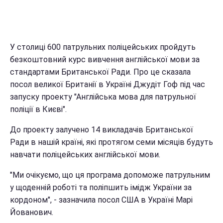
У столиці 600 патрульних поліцейських пройдуть
безкоштовний курс вивчення англійської мови за
стандартами Британської Ради. Про це сказала
посол великої Британії в Україні Джудіт Гоф під час
запуску проекту "Англійська мова для патрульної
поліції в Києві".
До проекту залучено 14 викладачів Британської
Ради в нашій країні, які протягом семи місяців будуть
навчати поліцейських англійської мови.
"Ми очікуємо, що ця програма допоможе патрульним
у щоденній роботі та поліпшить імідж України за
кордоном", - зазначила посол США в Україні Марі
Йованович.