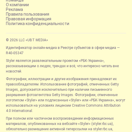
Команда
О компании
Реклама
Правила пользования
Правовая информация
Политика конфиденциальности
© 2026 LLC «UBT MEDIA»
Идентификатор онлайн-медиа в Реестре субъектов в сфере медиа —
R40-05347
Styler является развлекательным проектом «РБК-Украина»,
рассказывающим о людях, трендах и всё, что интересно читать вне
новостей.
Фотографии, иллюстрации и другие изображения принадлежат их
правообладателям. Использование фотографий, отмеченных Getty
Images, допускается исключительно при наличии письменного
разрешения фотоагентства Getty Images. Фотографии, отмеченные
логотипом «Styler» или подписанные «Styler» или «РБК-Украина», могут
использоваться на условиях лицензии Creative Commons Attribution
4.0 International.
При полном или частичном воспроизведении информационных
материалов, опубликованных на вебсайте «Styler» (styler.rbc.ua),
обязательно размещение активной гиперссылки на styler.rbc.ua,