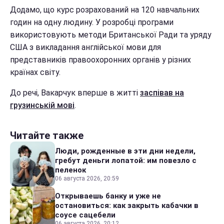
Додамо, що курс розрахований на 120 навчальних
годин на одну людину. У розробці програми
використовують методи Британської Ради та уряду
США з викладання англійської мови для
представників правоохоронних органів у різних
країнах світу.
До речі, Вакарчук вперше в житті
заспівав на
грузинській мові
.
Читайте также
Люди, рожденные в эти дни недели,
гребут деньги лопатой: им повезло с
пеленок
06 августа 2026, 20:59
Открываешь банку и уже не
остановиться: как закрыть кабачки в
соусе сацебели
06 августа 2026, 20:12