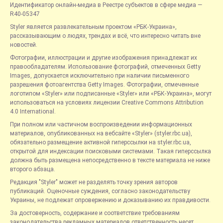
Идентификатор онлайн-медиа в Реестре субъектов в сфере медиа —
R40-05347
Styler является развлекательным проектом «РБК-Украина»,
рассказывающим о людях, трендах и всё, что интересно читать вне
новостей.
Фотографии, иллюстрации и другие изображения принадлежат их
правообладателям. Использование фотографий, отмеченных Getty
Images, допускается исключительно при наличии письменного
разрешения фотоагентства Getty Images. Фотографии, отмеченные
логотипом «Styler» или подписанные «Styler» или «РБК-Украина», могут
использоваться на условиях лицензии Creative Commons Attribution
4.0 International.
При полном или частичном воспроизведении информационных
материалов, опубликованных на вебсайте «Styler» (styler.rbc.ua),
обязательно размещение активной гиперссылки на styler.rbc.ua,
открытой для индексации поисковыми системами. Такая гиперссылка
должна быть размещена непосредственно в тексте материала не ниже
второго абзаца.
Редакция "Styler" может не разделять точку зрения авторов
публикаций. Оценочные суждения, согласно законодательству
Украины, не подлежат опровержению и доказыванию их правдивости.
За достоверность, содержание и соответствие требованиям
законодательства рекламных материалов ответственность несет