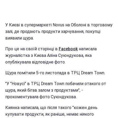
У Києві в супермаркеті Novus на Оболоні в торговому
залі, де продають продукти харчування, покупці
виявили щура.
Про це на своїй сторінці в
Facebook
написала
журналістка з Києва Аліна Суюндукова, яка
опублікувала відповідне фото.
Щура помітили 5-го листопада в ТРЦ Dream Town.
"У "Новусі" в ТРЦ Dream Town побачили отакого от
щура, який бігав залом з продуктами", -
прокоментувала фото Суюндукова.
Киянка написала, що після такого "кожен день
купувати продукти, як раніше, немає ніякого