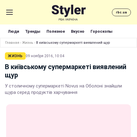
rbc.ua
Люди
Тренды
Полезное
Вкусно
Гороскопы
Главная
›
Жизнь
›
В київському супермаркеті виявлений щур
ЖИЗНЬ
09 ноября 2016, 10:04
В київському супермаркеті виявлений
щур
У столичному супермаркеті Novus на Оболоні знайшли
щура серед продуктів харчування