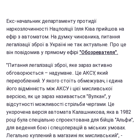
Екс-начальник департаменту протидії
наркозлочинності Нацполіції Ілля Ківа прийшов на
ефір з автоматом. На думку чиновника, питання
легалізації зброї в Україні не так актуальне. Про це
він повідомив у прямому ефірі
"Обозревателя".
"Питання легалізації зброї, яке зараз активно
обговорюється – надумане.. Це АКСУ, який
перероблений. У якого стоїть обмежувач, і єдина
його відмінність між АКСУ і цієї мисливської
версією, як це зараз називається "Вулкан", у
відсутності можливості стрільби чергами. Це
укорочена версія автомата Калашникова, яка в 1982
році була спеціально спроектована для бійців "Альфи",
для ведення бою і спецоперацій в міських умовах.
Легально куплений в магазині як мисливський", -