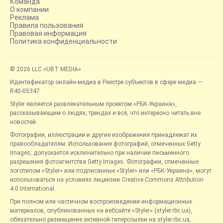
Команда
О компании
Реклама
Правила пользования
Правовая информация
Политика конфиденциальности
© 2026 LLC «UBT MEDIA»
Идентификатор онлайн-медиа в Реестре субъектов в сфере медиа —
R40-05347
Styler является развлекательным проектом «РБК-Украина»,
рассказывающим о людях, трендах и всё, что интересно читать вне
новостей.
Фотографии, иллюстрации и другие изображения принадлежат их
правообладателям. Использование фотографий, отмеченных Getty
Images, допускается исключительно при наличии письменного
разрешения фотоагентства Getty Images. Фотографии, отмеченные
логотипом «Styler» или подписанные «Styler» или «РБК-Украина», могут
использоваться на условиях лицензии Creative Commons Attribution
4.0 International.
При полном или частичном воспроизведении информационных
материалов, опубликованных на вебсайте «Styler» (styler.rbc.ua),
обязательно размещение активной гиперссылки на styler.rbc.ua,