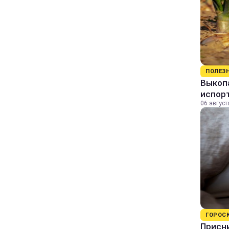
ПОЛЕЗ
Выкопа
испор
06 август
ГОРОС
Присни