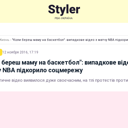
Жизнь
›
"Коли береш маму на баскетбол": випадкове відео з матчу NBA підко
12 ноября 2016, 17:19
 береш маму на баскетбол": випадкове від
у NBA підкорило соцмережу
тичне відео виявилося дуже своєчасним, на тлі протестів прот