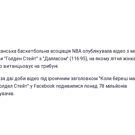
анська баскетбольна асоціація NBA опублікувала відео з м
 "Голден Стейт" з "Далласом" (116:95), на якому літня жінк
о витанцьовує на трибуні.
за дві доби відео під іронічним заголовком "Коли береш м
олдел Стейт" у Facebook подивилися понад 78 мільйонів
вачів.