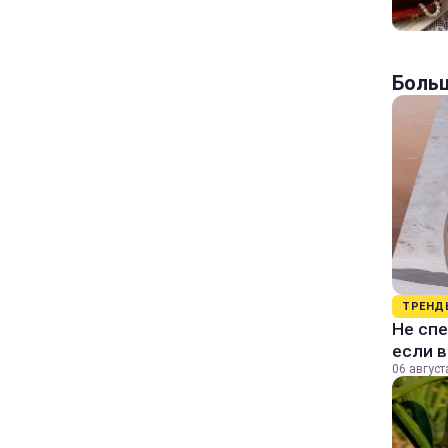
Больш
ТРЕНД
Не спе
если 
06 август