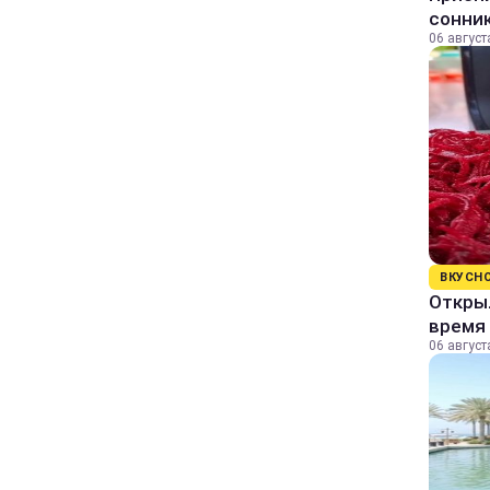
сонни
06 август
ВКУСН
Открыл
время 
06 август