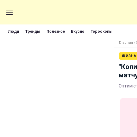
Люди
Тренды
Полезное
Вкусно
Гороскопы
Главная
›
ЖИЗНЬ
"Коли
матч
Оптиміс