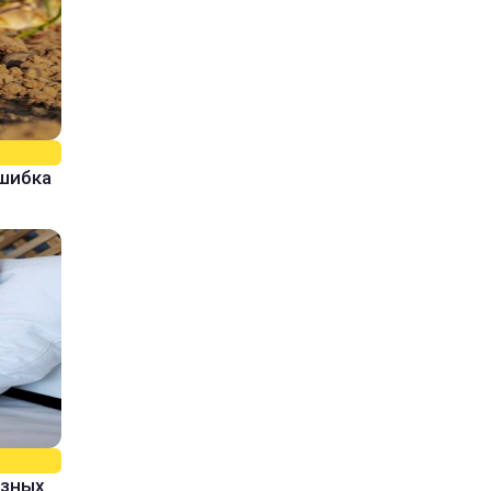
ошибка
азных