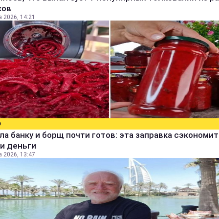
ков
а 2026, 14:21
О
а банку и борщ почти готов: эта заправка сэкономит
и деньги
а 2026, 13:47