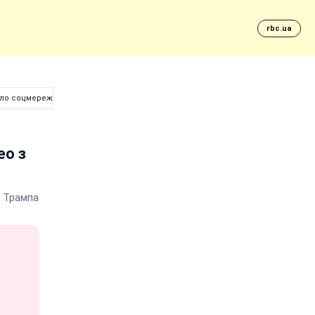
rbc.ua
рило соцмережу
ео з
и Трампа