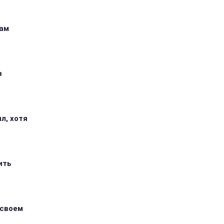
кам
з
л, хотя
ить
 своем