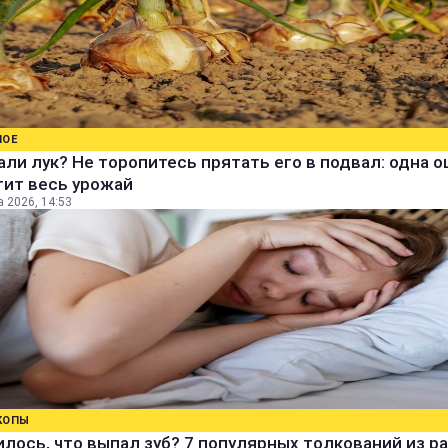
НОЕ
ли лук? Не торопитесь прятать его в подвал: одна 
тит весь урожай
а 2026, 14:53
КОПЫ
лось, что выпал зуб? 7 популярных толкований из р