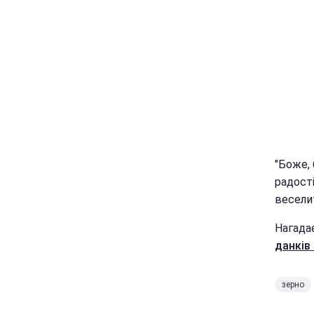
"Боже,
радості
весели
Нагада
данків 
зерно