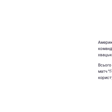
Америк
команди
хвацьк
Всього 
матч "Г
користу