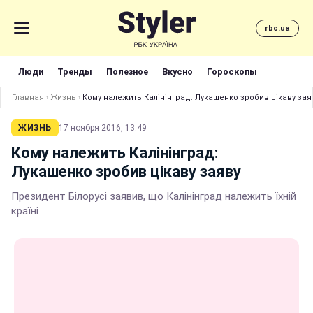
rbc.ua
Люди
Тренды
Полезное
Вкусно
Гороскопы
Главная
›
Жизнь
›
Кому належить Калінінград: Лукашенко зробив цікаву зая
ЖИЗНЬ
17 ноября 2016, 13:49
Кому належить Калінінград:
Лукашенко зробив цікаву заяву
Президент Білорусі заявив, що Калінінград належить їхній
країні