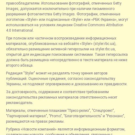
правообладателям. Использование фотографий, отмеченных Getty
Images, допускается исключительно при наличии письменного
разрешения фотоагентства Getty Images. Фотографии, отмеченные
логотипом «Styler» или подписанные «Styler» или «РБК-Украина», могут
использоваться на условиях лицензии Creative Commons Attribution
4.0 International.
При полном или частичном воспроизведении информационных
материалов, опубликованных на вебсайте «Styler» (styler.rbc.ua),
обязательно размещение активной гиперссылки на styler.rbc.ua,
открытой для индексации поисковыми системами. Такая гиперссылка
должна быть размещена непосредственно в тексте материала не ниже
второго абзаца.
Редакция "Styler" может не разделять точку зрения авторов
публикаций. Оценочные суждения, согласно законодательству
Украины, не подлежат опровержению и доказыванию их правдивости.
За достоверность, содержание и соответствие требованиям
законодательства рекламных материалов ответственность несет
рекламодатель.
Материалы, отмеченные плашками "Пресс-релиз", "Спецпроект",
"Партнерский материал", "Promo", "Благотворительность" и "Резонанс",
размещаются на правах рекламы.
Рубрика «Новости компаний» является информационным форматом,
содержащим новости, сообщения и объявления, связанные с