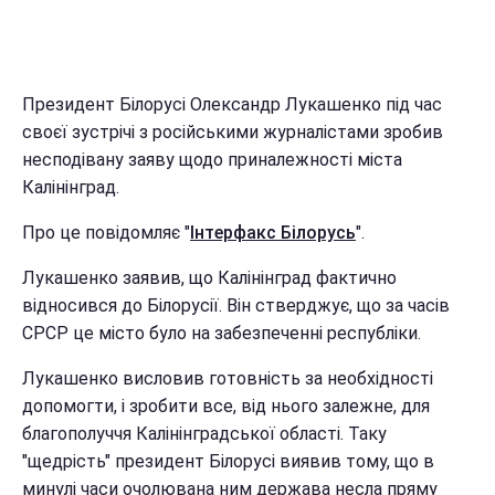
Президент Білорусі Олександр Лукашенко під час
своєї зустрічі з російськими журналістами зробив
несподівану заяву щодо приналежності міста
Калінінград.
Про це повідомляє "
Інтерфакс Білорусь
".
Лукашенко заявив, що Калінінград фактично
відносився до Білорусії. Він стверджує, що за часів
СРСР це місто було на забезпеченні республіки.
Лукашенко висловив готовність за необхідності
допомогти, і зробити все, від нього залежне, для
благополуччя Калінінградської області. Таку
"щедрість" президент Білорусі виявив тому, що в
минулі часи очолювана ним держава несла пряму