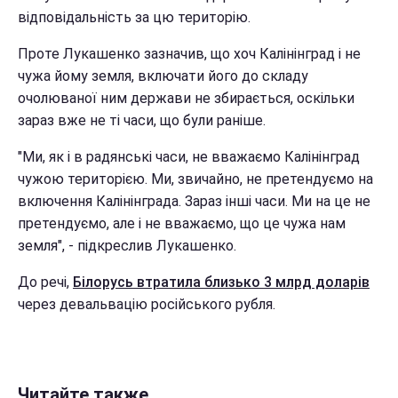
відповідальність за цю територію.
Проте Лукашенко зазначив, що хоч Калінінград і не
чужа йому земля, включати його до складу
очолюваної ним держави не збирається, оскільки
зараз вже не ті часи, що були раніше.
"Ми, як і в радянські часи, не вважаємо Калінінград
чужою територією. Ми, звичайно, не претендуємо на
включення Калінінграда. Зараз інші часи. Ми на це не
претендуємо, але і не вважаємо, що це чужа нам
земля", - підкреслив Лукашенко.
До речі,
Білорусь втратила близько 3 млрд доларів
через девальвацію російського рубля.
Читайте также