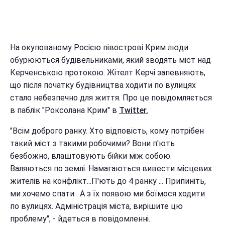
На окупованому Росією півострові Крим люди
обурюються будівельниками, який зводять міст над
Керченською протокою. Жітелт Керчі запевняють,
що після початку будівництва ходити по вулицях
стало небезпечно для життя. Про це повідомляється
в паблік "Роксолана Крим" в
Twitter.
"Всім доброго ранку. Хто відповість, кому потрібен
такий міст з такими робочими? Вони п'ють
безбожно, влаштовують бійки між собою.
Валяються по землі. Намагаються вивести місцевих
жителів на конфлікт...П'ють до 4 ранку ... Припиніть,
ми хочемо спати . А з їх появою ми боїмося ходити
по вулицях. Адміністрація міста, вирішите цю
проблему", - йдеться в повідомленні.