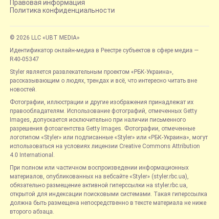
Правовая информация
Политика конфиденциальности
© 2026 LLC «UBT MEDIA»
Идентификатор онлайн-медиа в Реестре субъектов в сфере медиа —
R40-05347
Styler является развлекательным проектом «РБК-Украина»,
рассказывающим о людях, трендах и всё, что интересно читать вне
новостей.
Фотографии, иллюстрации и другие изображения принадлежат их
правообладателям. Использование фотографий, отмеченных Getty
Images, допускается исключительно при наличии письменного
разрешения фотоагентства Getty Images. Фотографии, отмеченные
логотипом «Styler» или подписанные «Styler» или «РБК-Украина», могут
использоваться на условиях лицензии Creative Commons Attribution
4.0 International.
При полном или частичном воспроизведении информационных
материалов, опубликованных на вебсайте «Styler» (styler.rbc.ua),
обязательно размещение активной гиперссылки на styler.rbc.ua,
открытой для индексации поисковыми системами. Такая гиперссылка
должна быть размещена непосредственно в тексте материала не ниже
второго абзаца.