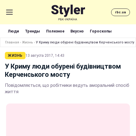
rbc.ua
Люди
Тренды
Полезное
Вкусно
Гороскопы
Главная
›
Жизнь
›
У Криму люди обурені будівництвом Керченського мосту
ЖИЗНЬ
13 августа 2017, 14:43
У Криму люди обурені будівництвом
Керченського мосту
Повідомляється, що робітники ведуть аморальний спосіб
життя