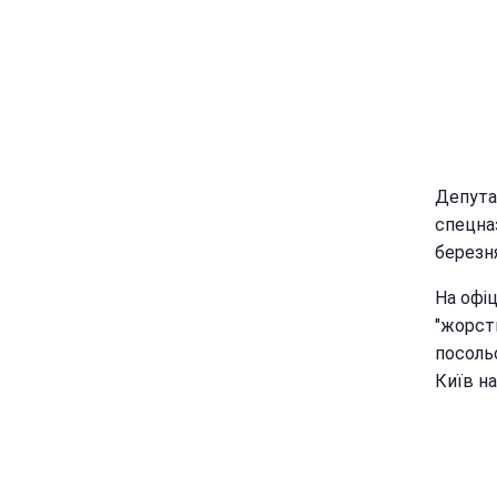
Депута
спецназ
березня
На офіц
"жорстк
посоль
Київ н