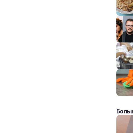
Больш