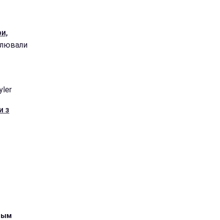
и,
влювали
yler
и з
ным