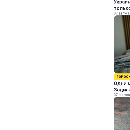
Украин
только
07 август
ГОРОС
Одни м
Зодиа
07 август