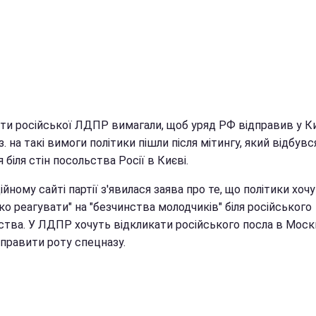
ти російської ЛДПР вимагали, щоб уряд РФ відправив у К
. на такі вимоги політики пішли після мітингу, який відбувс
 біля стін посольства Росії в Києві.
ійному сайті партії з'явилася заява про те, що політики хоч
о реагувати" на "безчинства молодчиків" біля російського
ства. У ЛДПР хочуть відкликати російського посла в Москв
аправити роту спецназу.