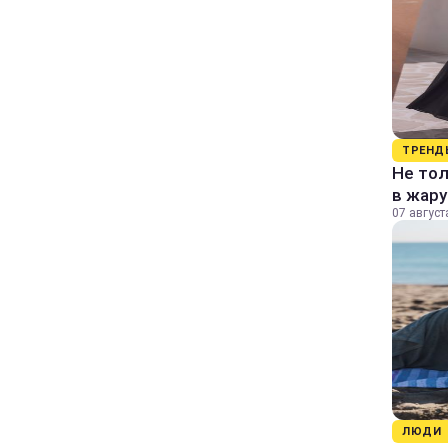
ТРЕНД
Не тол
в жару
07 август
ЛЮДИ