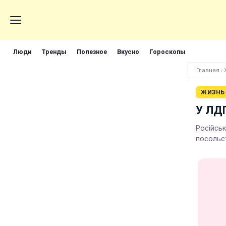
Люди
Тренды
Полезное
Вкусно
Гороскопы
Главная
›
ЖИЗНЬ
У ЛДП
Російськ
посольс