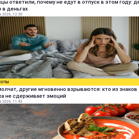
цы ответили, почему не едут в отпуск в этом году: д
 в деньгах
а 2026, 12:30
КОПЫ
олчат, другие мгновенно взрываются: кто из знаков
ка не сдерживает эмоций
а 2026, 11:43