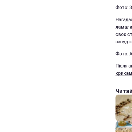
Фото: 
Нагада
ламали
своє ст
засудж
Фото: А
Після а
крикам
Чита