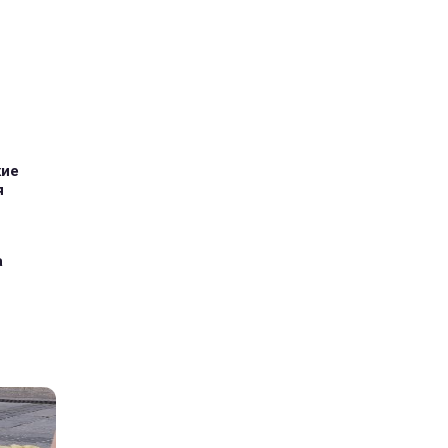
кие
я
а