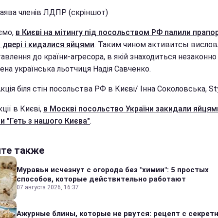
Заява членів ЛДПР (скріншот)
ємо,
в Києві на мітингу під посольством РФ палили прапор
 двері і кидалися яйцями
. Таким чином активитсы висло
авлення до країни-агресора, в якій знаходиться незаконно
ена українська льотчиця Надія Савченко.
кція біля стін посольства РФ в Києві/ Інна Соколовська, St
кції в Києві,
в Москві посольство України закидали яйцям
и "Геть з нашого Києва"
.
йте также
Муравьи исчезнут с огорода без "химии": 5 простых
способов, которые действительно работают
07 августа 2026, 16:37
Ажурные блины, которые не рвутся: рецепт с секрет