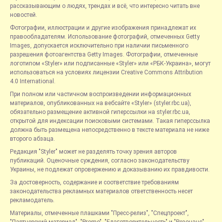
рассказывающим о людях, трендах и всё, что интересно читать вне
новостей.
Фотографии, иллюстрации и другие изображения принадлежат их
правообладателям. Использование фотографий, отмеченных Getty
Images, допускается исключительно при наличии письменного
разрешения фотоагентства Getty Images. Фотографии, отмеченные
логотипом «Styler» или подписанные «Styler» или «РБК-Украина», могут
использоваться на условиях лицензии Creative Commons Attribution
4.0 International.
При полном или частичном воспроизведении информационных
материалов, опубликованных на вебсайте «Styler» (styler.rbc.ua),
обязательно размещение активной гиперссылки на styler.rbc.ua,
открытой для индексации поисковыми системами. Такая гиперссылка
должна быть размещена непосредственно в тексте материала не ниже
второго абзаца.
Редакция "Styler" может не разделять точку зрения авторов
публикаций. Оценочные суждения, согласно законодательству
Украины, не подлежат опровержению и доказыванию их правдивости.
За достоверность, содержание и соответствие требованиям
законодательства рекламных материалов ответственность несет
рекламодатель.
Материалы, отмеченные плашками "Пресс-релиз", "Спецпроект",