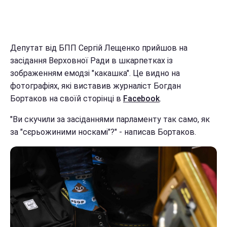
Депутат від БПП Сергій Лещенко прийшов на
засідання Верховної Ради в шкарпетках із
зображенням емодзі "какашка". Це видно на
фотографіях, які виставив журналіст Богдан
Бортаков на своїй сторінці в
Facebook
.
"Ви скучили за засіданнями парламенту так само, як
за "сєрьожиними носкамі"?" - написав Бортаков.