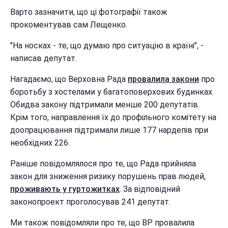
Варто зазначити, що ці фотографії також
прокоментував сам Лещенко.
"На носках - те, що думаю про ситуацію в країні", -
написав депутат.
Нагадаємо, що Верховна Рада
провалила закони
про
боротьбу з хостелами у багатоповерхових будинках.
Обидва закону підтримали менше 200 депутатів.
Крім того, направлення їх до профільного комітету на
доопрацювання підтримали лише 177 нардепів при
необхідних 226.
Раніше повідомлялося про те, що Рада прийняла
закон для зниження ризику порушень прав людей,
проживають у гуртожитках
. За відповідний
законопроект проголосував 241 депутат.
Ми також повідомляли про те, що ВР провалила