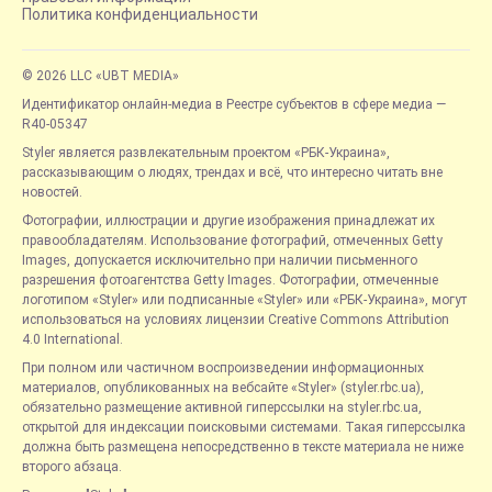
Политика конфиденциальности
© 2026 LLC «UBT MEDIA»
Идентификатор онлайн-медиа в Реестре субъектов в сфере медиа —
R40-05347
Styler является развлекательным проектом «РБК-Украина»,
рассказывающим о людях, трендах и всё, что интересно читать вне
новостей.
Фотографии, иллюстрации и другие изображения принадлежат их
правообладателям. Использование фотографий, отмеченных Getty
Images, допускается исключительно при наличии письменного
разрешения фотоагентства Getty Images. Фотографии, отмеченные
логотипом «Styler» или подписанные «Styler» или «РБК-Украина», могут
использоваться на условиях лицензии Creative Commons Attribution
4.0 International.
При полном или частичном воспроизведении информационных
материалов, опубликованных на вебсайте «Styler» (styler.rbc.ua),
обязательно размещение активной гиперссылки на styler.rbc.ua,
открытой для индексации поисковыми системами. Такая гиперссылка
должна быть размещена непосредственно в тексте материала не ниже
второго абзаца.