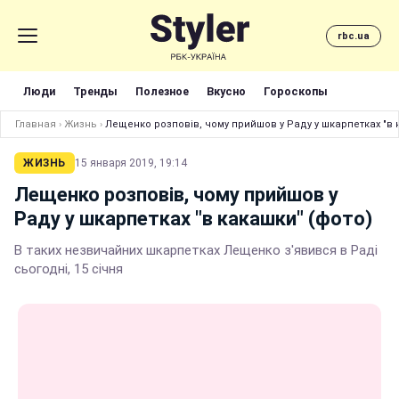
rbc.ua
Люди
Тренды
Полезное
Вкусно
Гороскопы
Главная
›
Жизнь
›
Лещенко розповів, чому прийшов у Раду у шкарпетках "в 
ЖИЗНЬ
15 января 2019, 19:14
Лещенко розповів, чому прийшов у
Раду у шкарпетках "в какашки" (фото)
В таких незвичайних шкарпетках Лещенко з'явився в Раді
сьогодні, 15 січня