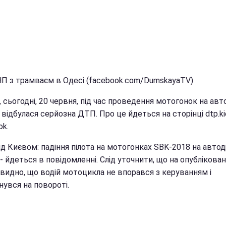
 НП з трамваєм в Одесі (facebook.com/DumskayaTV)
, сьогодні, 20 червня, під час проведення мотогонок на авт
 відбулася серйозна ДТП. Про це йдеться на сторінці dtp.kie
ok.
д Києвом: падіння пілота на мотогонках SBK-2018 на автод
 - йдеться в повідомленні. Слід уточнити, що на опублікова
 видно, що водій мотоцикла не впорався з керуванням і
нувся на повороті.