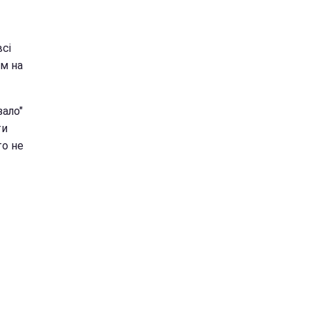
сі
м на
зало"
ти
то не