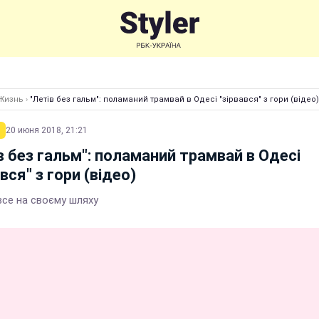
Жизнь
›
"Летів без гальм": поламаний трамвай в Одесі "зірвався" з гори (відео)
20 июня 2018, 21:21
в без гальм": поламаний трамвай в Одесі
ався" з гори (відео)
 все на своєму шляху