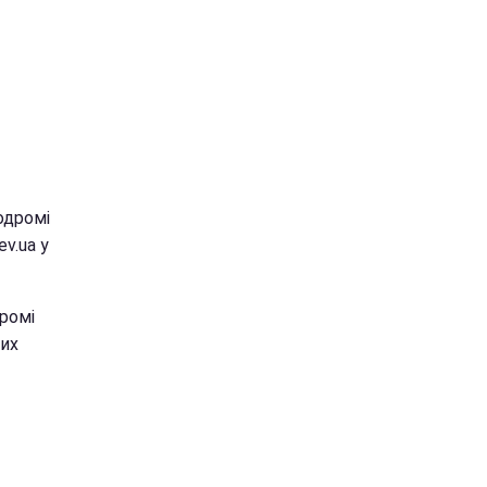
одромі
v.ua у
ромі
них