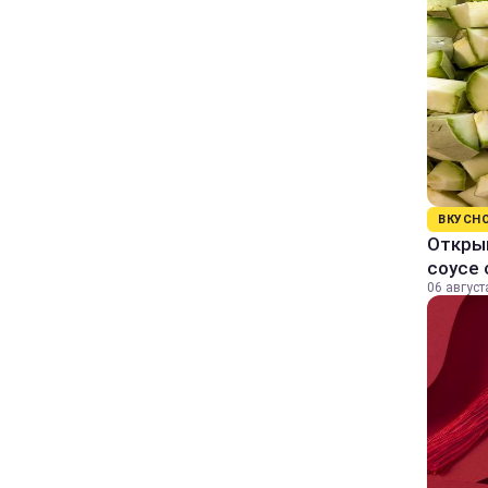
ВКУСН
Открыв
соусе
06 август