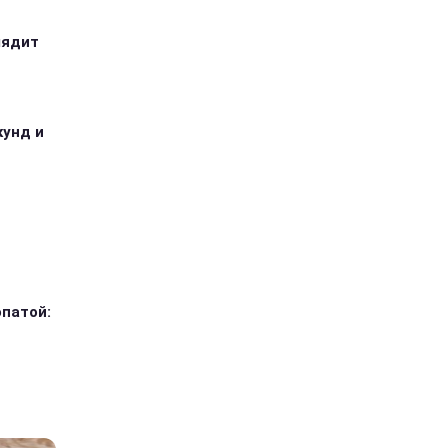
лядит
кунд и
опатой: