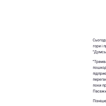
Сьогодн
гори і 
"Думськ
"Трамва
пошкод
підпри
переган
поки пр
Пасажир
Пізніш