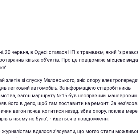
і, 20 червня, в Одесі сталася НП з трамваєм, який "зірвався
протаранив кілька об'єктів. Про це повідомляє
місцеве вид
а".
й злетів зі спуску Маловського, зніс опору електропередач
ив легковий автомобіль. За інформацією співробітників
ємства, вагон маршруту №15 був несправний, маневровий 
яв його в депо, щоб там поставити на ремонт. За нез'ясов
ичин вагон почав котитися назад, збив опору, поклав мере
ів в ньому не було", - йдеться в повідомленні.
е журналістам вдалося з'ясувати, що могло стати можлив