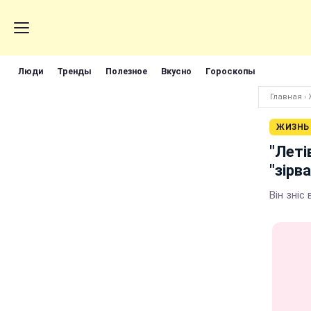
Люди
Тренды
Полезное
Вкусно
Гороскопы
Главная
›
ЖИЗНЬ
"Леті
"зірв
Він зніс