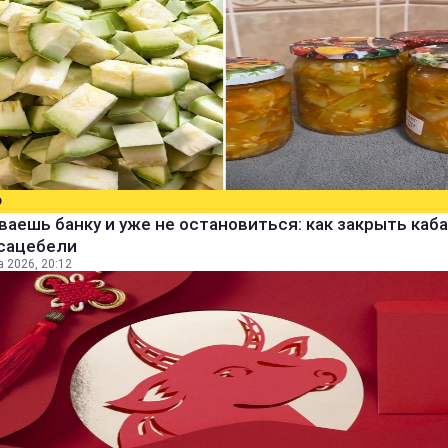
О
аешь банку и уже не остановиться: как закрыть каба
 сацебели
а 2026, 20:12