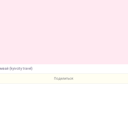
вай (kyivcity travel)
Поделиться: