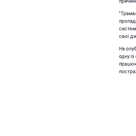
причино
"Трамва
пропад
систем
свої д
На опуб
одну із
працююч
постра