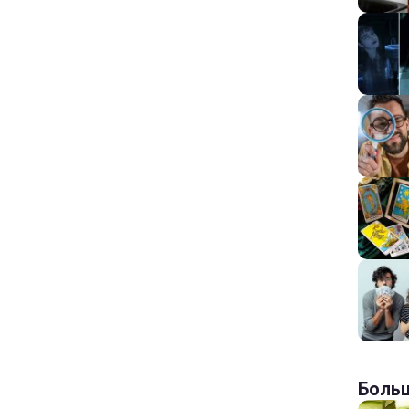
Больш