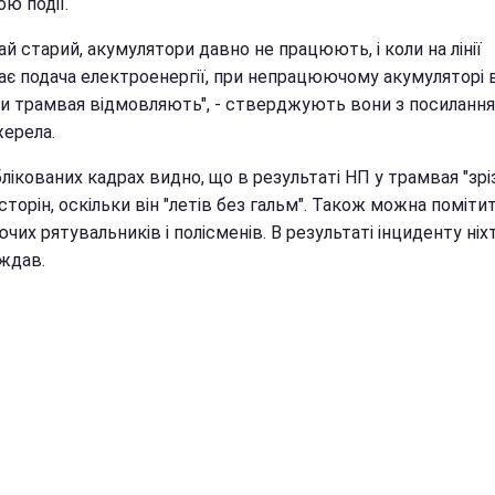
ю події.
й старий, акумулятори давно не працюють, і коли на лінії
ає подача електроенергії, при непрацюючому акумуляторі в
и трамвая відмовляють", - стверджують вони з посилання
жерела.
лікованих кадрах видно, що в результаті НП у трамвая "зрі
 сторін, оскільки він "летів без гальм". Також можна поміти
их рятувальників і полісменів. В результаті інциденту ніх
ждав.