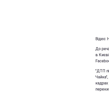
Відео:
До речі
в Києві
Facebo
"ДТП пі
Чайка",
кадрах
переки