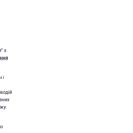
" з
ання
 і
водій
аних
жу.
ою