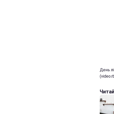
День л
(video.r
Чита