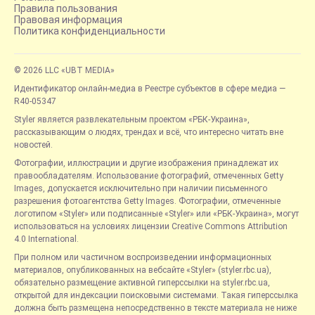
Правила пользования
Правовая информация
Политика конфиденциальности
© 2026 LLC «UBT MEDIA»
Идентификатор онлайн-медиа в Реестре субъектов в сфере медиа —
R40-05347
Styler является развлекательным проектом «РБК-Украина»,
рассказывающим о людях, трендах и всё, что интересно читать вне
новостей.
Фотографии, иллюстрации и другие изображения принадлежат их
правообладателям. Использование фотографий, отмеченных Getty
Images, допускается исключительно при наличии письменного
разрешения фотоагентства Getty Images. Фотографии, отмеченные
логотипом «Styler» или подписанные «Styler» или «РБК-Украина», могут
использоваться на условиях лицензии Creative Commons Attribution
4.0 International.
При полном или частичном воспроизведении информационных
материалов, опубликованных на вебсайте «Styler» (styler.rbc.ua),
обязательно размещение активной гиперссылки на styler.rbc.ua,
открытой для индексации поисковыми системами. Такая гиперссылка
должна быть размещена непосредственно в тексте материала не ниже