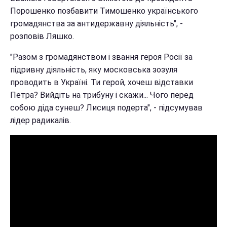
Порошенко позбавити Тимошенко українського
громадянства за антидержавну діяльність", -
розповів Ляшко.
"Разом з громадянством і звання героя Росії за
підривну діяльність, яку московська зозуля
проводить в Україні. Ти герой, хочеш відставки
Петра? Вийдіть на трибуну і скажи... Чого перед
собою діда сунеш? Лисиця подерта", - підсумував
лідер радикалів.