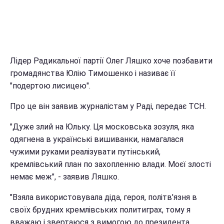
Лідер Радикальної партії Олег Ляшко хоче позбавити
громадянства Юлію Тимошенко і називає її
"подертою лисицею".
Про це він заявив журналістам у Раді, передає ТСН.
"Дуже злий на Юльку. Ця московська зозуля, яка
одягнена в українські вишиванки, намагалася
чужими руками реалізувати путінський,
кремлівський план по захопленню влади. Моєї злості
немає меж", - заявив Ляшко.
"Взяла використовувала діда, героя, політв'язня в
своїх брудних кремлівських политиграх, тому я
вважаю і звертаюся з вимогою до президента