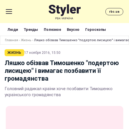
rbc.ua
Люди
Тренды
Полезное
Вкусно
Гороскопы
Главная
›
Жизнь
›
Ляшко обізвав Тимошенко "подертою лисицею" і вимагає
ЖИЗНЬ
17 ноября 2016, 15:50
Ляшко обізвав Тимошенко "подертою
лисицею" і вимагає позбавити її
громадянства
Головний радикал країни хоче позбавити Тимошенко
українського громадянства