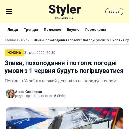
rbc.ua
Люди
Тренды
Полезное
Вкусно
Гороскопы
Главная
›
Жизнь
›
Зливи, похолодання і потопи: погодні умови з 1 червня б
ЖИЗНЬ
31 мая 2020, 20:30
Зливи, похолодання і потопи: погодні
умови з 1 червня будуть погіршуватися
Погода в Україні у перший день літа не порадує теплом
Анна Киселева
редактор ленты новостей Styler