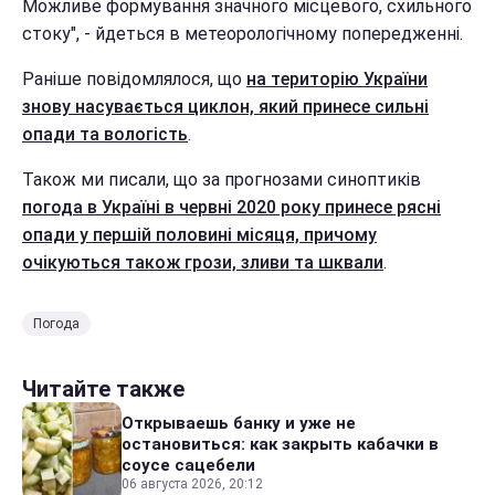
Можливе формування значного місцевого, схильного
стоку", - йдеться в метеорологічному попередженні.
Раніше повідомлялося, що
на територію України
знову насувається циклон, який принесе сильні
опади та вологість
.
Також ми писали, що за прогнозами синоптиків
погода в Україні в червні 2020 року принесе рясні
опади у першій половині місяця, причому
очікуються також грози, зливи та шквали
.
Погода
Читайте также
Открываешь банку и уже не
остановиться: как закрыть кабачки в
соусе сацебели
06 августа 2026, 20:12