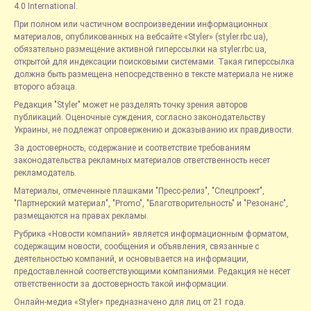
4.0 International.
При полном или частичном воспроизведении информационных
материалов, опубликованных на вебсайте «Styler» (styler.rbc.ua),
обязательно размещение активной гиперссылки на styler.rbc.ua,
открытой для индексации поисковыми системами. Такая гиперссылка
должна быть размещена непосредственно в тексте материала не ниже
второго абзаца.
Редакция "Styler" может не разделять точку зрения авторов
публикаций. Оценочные суждения, согласно законодательству
Украины, не подлежат опровержению и доказыванию их правдивости.
За достоверность, содержание и соответствие требованиям
законодательства рекламных материалов ответственность несет
рекламодатель.
Материалы, отмеченные плашками "Пресс-релиз", "Спецпроект",
"Партнерский материал", "Promo", "Благотворительность" и "Резонанс",
размещаются на правах рекламы.
Рубрика «Новости компаний» является информационным форматом,
содержащим новости, сообщения и объявления, связанные с
деятельностью компаний, и основывается на информации,
предоставленной соответствующими компаниями. Редакция не несет
ответственности за достоверность такой информации.
Онлайн-медиа «Styler» предназначено для лиц от 21 года.