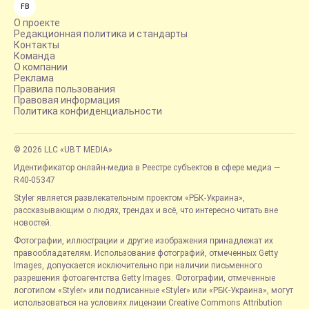
FB
О проекте
Редакционная политика и стандарты
Контакты
Команда
О компании
Реклама
Правила пользования
Правовая информация
Политика конфиденциальности
© 2026 LLC «UBT MEDIA»
Идентификатор онлайн-медиа в Реестре субъектов в сфере медиа —
R40-05347
Styler является развлекательным проектом «РБК-Украина»,
рассказывающим о людях, трендах и всё, что интересно читать вне
новостей.
Фотографии, иллюстрации и другие изображения принадлежат их
правообладателям. Использование фотографий, отмеченных Getty
Images, допускается исключительно при наличии письменного
разрешения фотоагентства Getty Images. Фотографии, отмеченные
логотипом «Styler» или подписанные «Styler» или «РБК-Украина», могут
использоваться на условиях лицензии Creative Commons Attribution