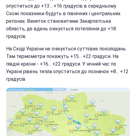
опуститься до +13... +16 градусів в середньому.
Схожі показники будуть в північних і центральних
регіонах. Виняток становитиме Закарпатська
область, де вдень очікується потепління до +18
градусів.
На Сході України не очікується суттєвих похолодань.
Там термометри покажуть +15... +22 градуси. На
півдні країни - +16... +22 градуси. У нічний час по
Україні рівень тепла опуститься до позначок +8... +12
градусів