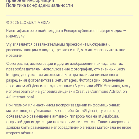
Правовая информация
Политика конфиденциальности
© 2026 LLC «UBT MEDIA»
Идентификатор онлайн-медиа в Реестре субъектов в сфере медиа —
R40-05347
Styler является развлекательным проектом «РБК-Украина»,
рассказывающим о людях, трендах и всё, что интересно читать вне
новостей.
Фотографии, иллюстрации и другие изображения принадлежат их
правообладателям. Использование фотографий, отмеченных Getty
Images, допускается исключительно при наличии письменного
разрешения фотоагентства Getty Images. Фотографии, отмеченные
логотипом «Styler» или подписанные «Styler» или «РБК-Украина», могут
использоваться на условиях лицензии Creative Commons Attribution
4.0 International.
При полном или частичном воспроизведении информационных
материалов, опубликованных на вебсайте «Styler» (styler.rbc.ua),
обязательно размещение активной гиперссылки на styler.rbc.ua,
открытой для индексации поисковыми системами. Такая гиперссылка
должна быть размещена непосредственно в тексте материала не ниже
второго абзаца.