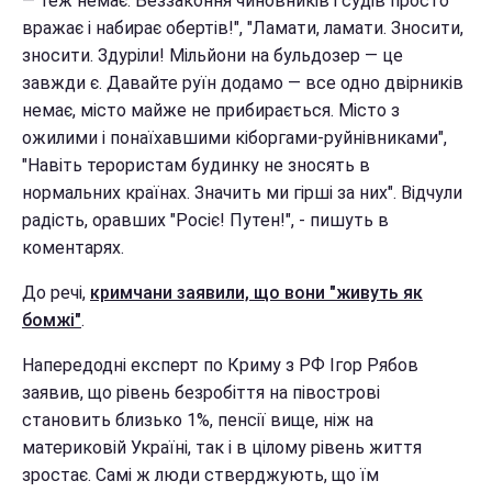
— теж немає. Беззаконня чиновників і судів просто
вражає і набирає обертів!", "Ламати, ламати. Зносити,
зносити. Здуріли! Мільйони на бульдозер — це
завжди є. Давайте руїн додамо — все одно двірників
немає, місто майже не прибирається. Місто з
ожилими і понаїхавшими кіборгами-руйнівниками",
"Навіть терористам будинку не зносять в
нормальних країнах. Значить ми гірші за них". Відчули
радість, оравших "Росіє! Путен!", - пишуть в
коментарях.
До речі,
кримчани заявили, що вони "живуть як
бомжі"
.
Напередодні експерт по Криму з РФ Ігор Рябов
заявив, що рівень безробіття на півострові
становить близько 1%, пенсії вище, ніж на
материковій Україні, так і в цілому рівень життя
зростає. Самі ж люди стверджують, що їм