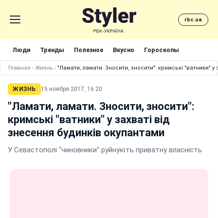
rbc.ua
Люди
Тренды
Полезное
Вкусно
Гороскопы
Главная
›
Жизнь
›
"Ламати, ламати. Зносити, зносити": кримські "ватники" у
ЖИЗНЬ
15 ноября 2017, 16:20
"Ламати, ламати. Зносити, зносити":
кримські "ватники" у захваті від
знесення будинків окупантами
У Севастополі "чиновники" руйнують приватну власність