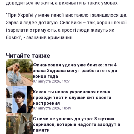
доводиться не жити, а виживати в таких умовах.
"При Україні у мене пенсії вистачало і залишалося ще.
Зараз я ледве дотягую. Силовики – так, хороші пенсії
і зарплати отримують, а прості люди живуть як
бомжі", - зазначив кримчанин.
Читайте также
Финансовая удача уже близко: эти 4
знака Зодиака могут разбогатеть до
конца года
07 августа 2026, 19:51
Какая ты новая украинская песня:
проходи тест и слушай хит своего
настроения
07 августа 2026, 18:49
С ними не уснешь до утра: 8 жутких
сериалов, которые надолго засядут в
памяти