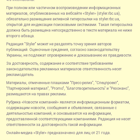
При полном или частичном воспроизведении информационных
материалов, опубликованных на вебсайте «Styler» (styler.rbc.ua),
обязательно размещение активной гиперссылки на styler.rbc.ua,
открытой для индексации поисковыми системами. Такая гиперссылка
должна быть размещена непосредственно в тексте материала не ниже
второго абзаца.
Редакция "Styler" может не разделять точку зрения авторов
публикаций. Оценочные суждения, согласно законодательству
Украины, не подлежат опровержению и доказыванию их правдивости.
За достоверность, содержание и соответствие требованиям
законодательства рекламных материалов ответственность несет
рекламодатель.
Материалы, отмеченные плашками "Пресс-релиз", "Спецпроект",
"Партнерский материал", "Promo", "Благотворительность" и "Резонанс",
размещаются на правах рекламы.
Рубрика «Новости компаний» является информационным форматом,
содержащим новости, сообщения и объявления, связанные с
деятельностью компаний, и основывается на информации,
предоставленной соответствующими компаниями. Редакция не несет
ответственности за достоверность такой информации.
Онлайн-медиа «Styler» предназначено для лиц от 21 года.