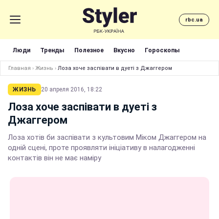
rbc.ua
Люди
Тренды
Полезное
Вкусно
Гороскопы
Главная
›
Жизнь
›
Лоза хоче заспівати в дуеті з Джаггером
ЖИЗНЬ
20 апреля 2016, 18:22
Лоза хоче заспівати в дуеті з
Джаггером
Лоза хотів би заспівати з культовим Міком Джаггером на
одній сцені, проте проявляти ініціативу в налагодженні
контактів він не має наміру