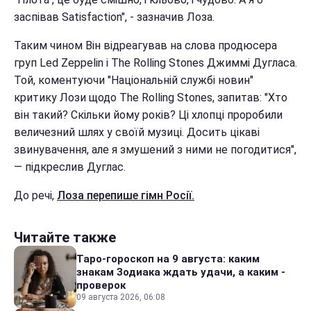
заспівав Satisfaction", - зазначив Лоза.
Таким чином Він відреагував на слова продюсера
груп Led Zeppelin і The Rolling Stones Джиммі Дугласа.
Той, коментуючи "Національній службі новин"
критику Лози щодо The Rolling Stones, запитав: "Хто
він такий? Скільки йому років? Ці хлопці проробили
величезний шлях у своїй музиці. Досить цікаві
звинувачення, але я змушений з ними не погодитися",
— підкреслив Дуглас.
До речі,
Лоза перепише гімн Росії.
Читайте также
Таро-гороскоп на 9 августа: каким
знакам Зодиака ждать удачи, а каким -
проверок
09 августа 2026, 06:08