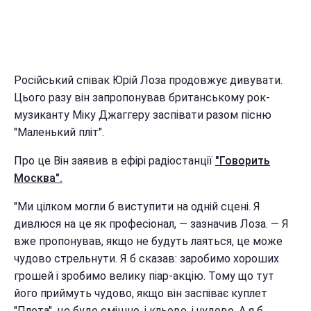
Російський співак Юрій Лоза продовжує дивувати.
Цього разу він запропонував британському рок-
музиканту Міку Джаггеру заспівати разом пісню
"Маленький пліт".
Про це Він заявив в ефірі радіостанції
"Говорить
Москва".
"Ми цілком могли б виступити на одній сцені. Я
дивлюся на це як професіонал, — зазначив Лоза. — Я
вже пропонував, якщо не будуть лаяться, це може
чудово стрельнути. Я б сказав: заробимо хороших
грошей і зробимо велику піар-акцію. Тому що тут
його приймуть чудово, якщо він заспіває куплет
"Плота", це буде смішно, і кльово, і чудово. А я б