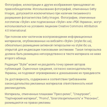
Фотографии, иллюстрации и другие изображения принадлежат их
правообладателям. Использование фотографий, отмеченных Getty
Images, допускается исключительно при наличии письменного
разрешения фотоагентства Getty Images. Фотографии, отмеченные
логотипом «Styler» или подписанные «Styler» или «РБК-Украина», могут
использоваться на условиях лицензии Creative Commons Attribution
4.0 International.
При полном или частичном воспроизведении информационных
материалов, опубликованных на вебсайте «Styler» (styler.rbc.ua),
обязательно размещение активной гиперссылки на styler.rbc.ua,
открытой для индексации поисковыми системами. Такая гиперссылка
должна быть размещена непосредственно в тексте материала не ниже
второго абзаца.
Редакция "Styler" может не разделять точку зрения авторов
публикаций. Оценочные суждения, согласно законодательству
Украины, не подлежат опровержению и доказыванию их правдивости.
За достоверность, содержание и соответствие требованиям
законодательства рекламных материалов ответственность несет
рекламодатель.
Материалы, отмеченные плашками "Пресс-релиз", "Спецпроект",
"Партнерский материал", "Promo", "Благотворительность" и "Резонанс",
размещаются на правах рекламы.