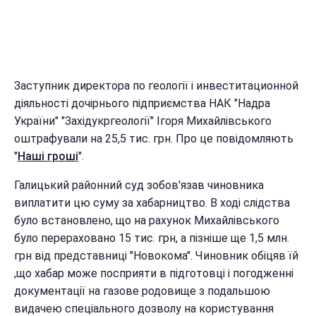
Заступник директора по геології і инвеститационной
діяльності дочірнього підприємства НАК "Надра
України" "Західукргеології" Ігоря Михайлівського
оштрафували на 25,5 тис. грн. Про це повідомляють
"
Наші гроші
".
Галицький районний суд зобов'язав чиновника
виплатити цю суму за хабарництво. В ході слідства
було встановлено, що на рахунок Михайлівського
було перераховано 15 тис. грн, а пізніше ще 1,5 млн.
грн від представниці "Новокома". Чиновник обіцяв їй
,що хабар може посприяти в підготовці і погодженні
документації на газове родовище з подальшою
видачею спеціального дозволу на користування