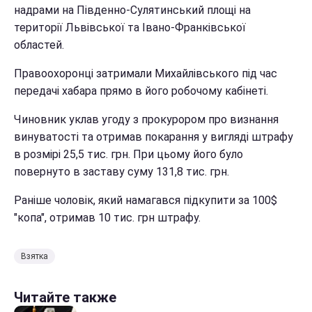
надрами на Південно-Сулятинський площі на
території Львівської та Івано-Франківської
областей.
Правоохоронці затримали Михайлівського під час
передачі хабара прямо в його робочому кабінеті.
Чиновник уклав угоду з прокурором про визнання
винуватості та отримав покарання у вигляді штрафу
в розмірі 25,5 тис. грн. При цьому його було
повернуто в заставу суму 131,8 тис. грн.
Раніше чоловік, який намагався підкупити за 100$
"копа", отримав 10 тис. грн штрафу.
Взятка
Читайте также