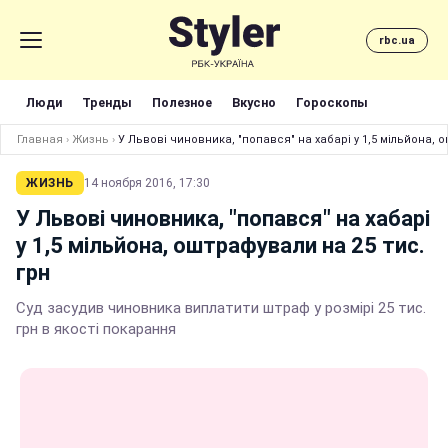
rbc.ua
Люди
Тренды
Полезное
Вкусно
Гороскопы
Главная
›
Жизнь
›
У Львові чиновника, "попався" на хабарі у 1,5 мільйона, 
ЖИЗНЬ
14 ноября 2016, 17:30
У Львові чиновника, "попався" на хабарі
у 1,5 мільйона, оштрафували на 25 тис.
грн
Суд засудив чиновника виплатити штраф у розмірі 25 тис.
грн в якості покарання