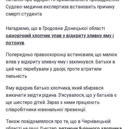
Судово-медична експертиза встановить причину
смерті студента.
Нагадаємо, що в Гродовке Донецької області
однорічний хлопчик упав у відкриту зливну яму і
потонув
.
Попередньо правоохоронці встановили, що малюк
впав у відкриту зливну яму і захлинувся. Батьки в
цей час перебували у дворі, проте втратили
пильність
Яму відкрив батько хлопчика, який збирався
викачати звідти рідина. З'ясувалося, що у батьків є
ще шестеро дітей. Зараз з ними працюють
співробітники ювенальної превенції.
Також повідомлялося про те, що в Чернівецькій
області на річці Дністер,
рятуючи 9-річного хлопчика,