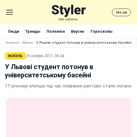
rbc.ua
Люди
Тренды
Полезное
Вкусно
Гороскопы
Главная
›
Жизнь
›
У Львові студент потонув в університетському басейні
ЖИЗНЬ
29 ноября 2017, 08:44
У Львові студент потонув в
університетському басейні
17-річному хлопцю під час плавання раптово стало погано