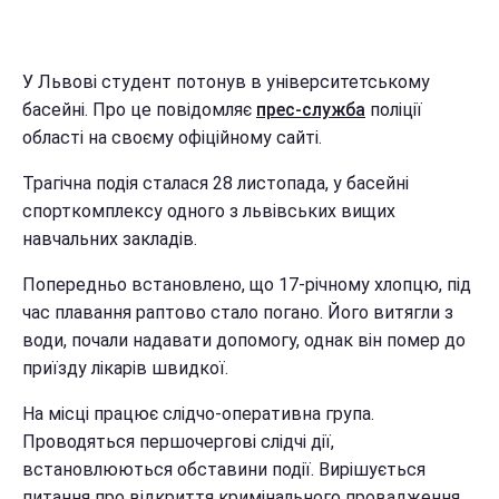
У Львові студент потонув в університетському
басейні. Про це повідомляє
прес-служба
поліції
області на своєму офіційному сайті.
Трагічна подія сталася 28 листопада, у басейні
спорткомплексу одного з львівських вищих
навчальних закладів.
Попередньо встановлено, що 17-річному хлопцю, під
час плавання раптово стало погано. Його витягли з
води, почали надавати допомогу, однак він помер до
приїзду лікарів швидкої.
На місці працює слідчо-оперативна група.
Проводяться першочергові слідчі дії,
встановлюються обставини події. Вирішується
питання про відкриття кримінального провадження.