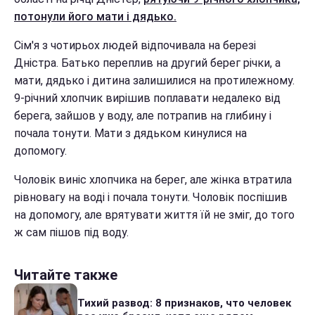
потонули його мати і дядько.
Сім'я з чотирьох людей відпочивала на березі
Дністра. Батько переплив на другий берег річки, а
мати, дядько і дитина залишилися на протилежному.
9-річний хлопчик вирішив поплавати недалеко від
берега, зайшов у воду, але потрапив на глибину і
почала тонути. Мати з дядьком кинулися на
допомогу.
Чоловік виніс хлопчика на берег, але жінка втратила
рівновагу на воді і почала тонути. Чоловік поспішив
на допомогу, але врятувати життя їй не зміг, до того
ж сам пішов під воду.
Читайте также
Тихий развод: 8 признаков, что человек