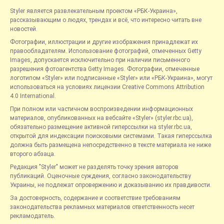
Styler является развлекательным проектом «РБК-Украина»,
рассказывающим о людях, трендах и всё, что интересно читать вне
новостей.
Фотографии, иллюстрации и другие изображения принадлежат их
правообладателям. Использование фотографий, отмеченных Getty
Images, допускается исключительно при наличии письменного
разрешения фотоагентства Getty Images. Фотографии, отмеченные
логотипом «Styler» или подписанные «Styler» или «РБК-Украина», могут
использоваться на условиях лицензии Creative Commons Attribution
4.0 International.
При полном или частичном воспроизведении информационных
материалов, опубликованных на вебсайте «Styler» (styler.rbc.ua),
обязательно размещение активной гиперссылки на styler.rbc.ua,
открытой для индексации поисковыми системами. Такая гиперссылка
должна быть размещена непосредственно в тексте материала не ниже
второго абзаца.
Редакция "Styler" может не разделять точку зрения авторов
публикаций. Оценочные суждения, согласно законодательству
Украины, не подлежат опровержению и доказыванию их правдивости.
За достоверность, содержание и соответствие требованиям
законодательства рекламных материалов ответственность несет
рекламодатель.