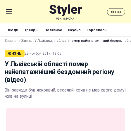
rbc.ua
Люди
Тренды
Полезное
Вкусно
Гороскопы
Главная
›
Жизнь
›
У Львівській області помер найепатажніший бездомний ре
ЖИЗНЬ
23 ноября 2017, 18:05
У Львівській області помер
найепатажніший бездомний регіону
(відео)
Він завжди був яскравий, веселий, хоча не мав свого дому і
жив на вулиці