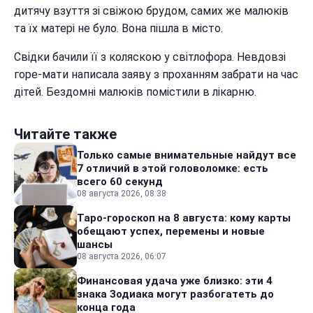
дитячу взуття зі свіжою брудом, самих же малюків
та їх матері не було. Вона пішла в місто.
Свідки бачили її з коляскою у світлофора. Невдовзі
горе-мати написала заяву з проханням забрати на час
дітей. Бездомні малюків помістили в лікарню.
Читайте также
Только самые внимательные найдут все
7 отличий в этой головоломке: есть
всего 60 секунд
08 августа 2026, 08:38
Таро-гороскоп на 8 августа: кому карты
обещают успех, перемены и новые
шансы
08 августа 2026, 06:07
Финансовая удача уже близко: эти 4
знака Зодиака могут разбогатеть до
конца года