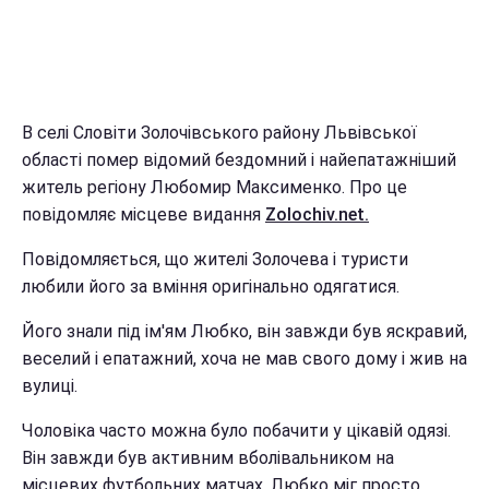
В селі Словіти Золочівського району Львівської
області помер відомий бездомний і найепатажніший
житель регіону Любомир Максименко. Про це
повідомляє місцеве видання
Zolochiv.net.
Повідомляється, що жителі Золочева і туристи
любили його за вміння оригінально одягатися.
Його знали під ім'ям Любко, він завжди був яскравий,
веселий і епатажний, хоча не мав свого дому і жив на
вулиці.
Чоловіка часто можна було побачити у цікавій одязі.
Він завжди був активним вболівальником на
місцевих футбольних матчах. Любко міг просто