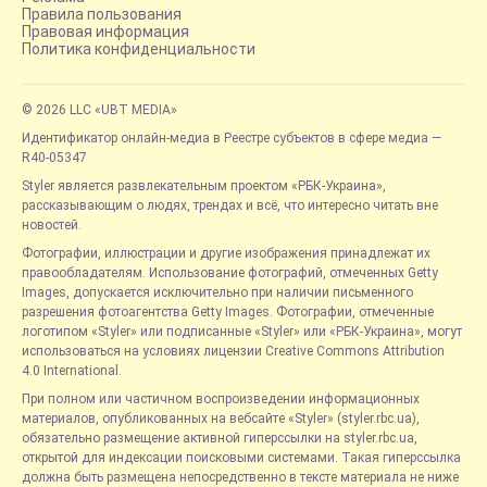
Правила пользования
Правовая информация
Политика конфиденциальности
© 2026 LLC «UBT MEDIA»
Идентификатор онлайн-медиа в Реестре субъектов в сфере медиа —
R40-05347
Styler является развлекательным проектом «РБК-Украина»,
рассказывающим о людях, трендах и всё, что интересно читать вне
новостей.
Фотографии, иллюстрации и другие изображения принадлежат их
правообладателям. Использование фотографий, отмеченных Getty
Images, допускается исключительно при наличии письменного
разрешения фотоагентства Getty Images. Фотографии, отмеченные
логотипом «Styler» или подписанные «Styler» или «РБК-Украина», могут
использоваться на условиях лицензии Creative Commons Attribution
4.0 International.
При полном или частичном воспроизведении информационных
материалов, опубликованных на вебсайте «Styler» (styler.rbc.ua),
обязательно размещение активной гиперссылки на styler.rbc.ua,
открытой для индексации поисковыми системами. Такая гиперссылка
должна быть размещена непосредственно в тексте материала не ниже