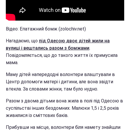
Відео: Епатажний бомж (zolochiv.net)
Нагадаємо, що
під Одесою двоє дітей жили на
вулиці і вештались разом з бомжами
.
Повідомляється, що до такого життя їх примусила
мама.
Маму дітей напередодні волонтери влаштували в
Центр допомоги матері і дитини, але вона звідти
втекла. За словами жінки, там було нудно.
Разом з двома дітьми вона жила в полі під Одесою в
суспільстві інших бездомних. Малюки 1,5 і 2,5 років
живилися із сміттєвих баків.
Прибувши на місце, волонтери біля намету знайшли