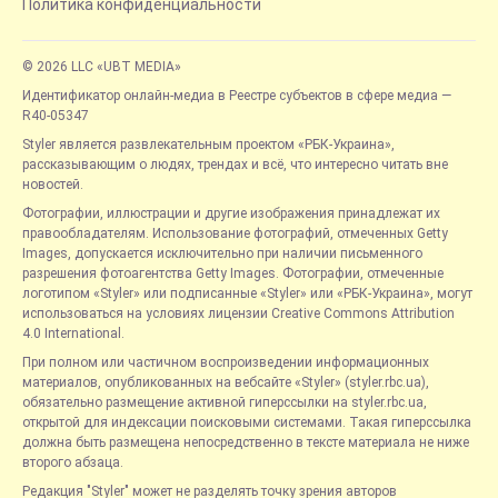
Политика конфиденциальности
© 2026 LLC «UBT MEDIA»
Идентификатор онлайн-медиа в Реестре субъектов в сфере медиа —
R40-05347
Styler является развлекательным проектом «РБК-Украина»,
рассказывающим о людях, трендах и всё, что интересно читать вне
новостей.
Фотографии, иллюстрации и другие изображения принадлежат их
правообладателям. Использование фотографий, отмеченных Getty
Images, допускается исключительно при наличии письменного
разрешения фотоагентства Getty Images. Фотографии, отмеченные
логотипом «Styler» или подписанные «Styler» или «РБК-Украина», могут
использоваться на условиях лицензии Creative Commons Attribution
4.0 International.
При полном или частичном воспроизведении информационных
материалов, опубликованных на вебсайте «Styler» (styler.rbc.ua),
обязательно размещение активной гиперссылки на styler.rbc.ua,
открытой для индексации поисковыми системами. Такая гиперссылка
должна быть размещена непосредственно в тексте материала не ниже
второго абзаца.
Редакция "Styler" может не разделять точку зрения авторов