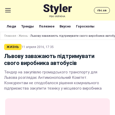
rbc.ua
Люди
Тренды
Полезное
Вкусно
Гороскопы
Главная
›
Жизнь
›
Львову заважають підтримувати свого виробника автобу
ЖИЗНЬ
11 апреля 2016, 17:35
Львову заважають підтримувати
свого виробника автобусів
Тендер на закупівлю громадського транспорту для
Львова розглядає Антимонопольний Комітет.
Конкурентам не сподобалося рішення комунального
підприємства закупити техніку у місцевого виробника