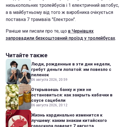
низькопольних тролейбусів і 1 електричний автобус,
а в майбутньому від того ж виробника очікується
поставка 7 трамваїв "Електрон".
Раніше ми писали про те, що
в Чернівцях
запровадили безкоштовний проїзд у тролейбусах
.
Читайте также
Люди, рожденные в эти дни недели,
гребут деньги лопатой: им повезло с
пеленок
06 августа 2026, 20:59
Открываешь банку и уже не
остановиться: как закрыть кабачки в
соусе сацебели
06 августа 2026, 20:12
Жизнь кардинально изменится к
лучшему: каким знакам китайского
гороскопа повезет 7 августа