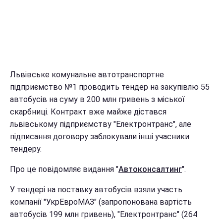
Львівське комунальне автотранспортне
підприємство №1 проводить тендер на закупівлю 55
автобусів на суму в 200 млн гривень з міської
скарбниці. Контракт вже майже дістався
львівському підприємству "Електронтранс", але
підписання договору заблокували інші учасники
тендеру.
Про це повідомляє видання "
Автоконсалтинг
".
У тендері на поставку автобусів взяли участь
компанії "УкрЕвроМАЗ" (запропонована вартість
автобусів 199 млн гривень), "Електронтранс" (264