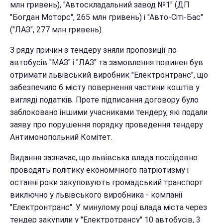
млн гривень), "Автоскладальний завод №1" (ДП
"Богдан Моторс", 265 млн гривень) і "Авто-Сіті-Бас"
("ЛАЗ", 277 млн гривень).
З ряду причин з тендеру зняли пропозиції по
автобусів "МАЗ" і "ЛАЗ" та замовлення повинен був
отримати львівський виробник "Електронтранс", що
забезпечило б місту повернення частини коштів у
вигляді податків. Проте підписання договору було
заблоковано іншими учасниками тендеру, які подали
заяву про порушення порядку проведення тендеру
Антимонопольний Комітет.
Видання зазначає, що львівська влада послідовно
проводять політику економічного патріотизму і
останні роки закуповують громадський транспорт
виключно у львівського виробника - компанії
"Електронтранс". У минулому році влада міста через
тендер закупили у "Електротрансу" 10 автобусів, 3