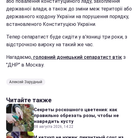
або повалення конституційного ладу, захоплення
державної влади, а також до зміни меж території або
державного кордону України на порушення порядку,
встановленого Конституцією України.
Тепер сепаратист буде сидіти у в'язниці три роки, з
відстрочкою вироку на такий же час.
Нагадаємо,
головний донецький сепаратист втік
з
"ДНР" в Москву.
Алексей Зарудный
Читайте также
Секреты роскошного цветения: как
правильно обрезать розы, чтобы не
навредить кусту
08 августа 2026, 14:22
И кетчуп не нужен: пикантный соус из