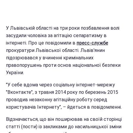
У Львівській області на три роки позбавлення волі
засудили чоловіка за агітацію сепаратизму в
інтернеті. Про це повідомили в
пресс-службе
прокуратури Львівської області. Львів'янин
підозрювався у вчиненні кримінальних
правопорушень проти основ національної безпеки
України.
"У себе вдома через соціальну інтернет-мережу
"Вконтакте", з травня 2014 року по березень 2015
проводив незаконну агітаційну роботу серед
користувачів Інтернету", – йдеться в повідомленні.
Відзначається, що він поширював на своїй сторінці
статті (пости) із закликами до насильницької зміни