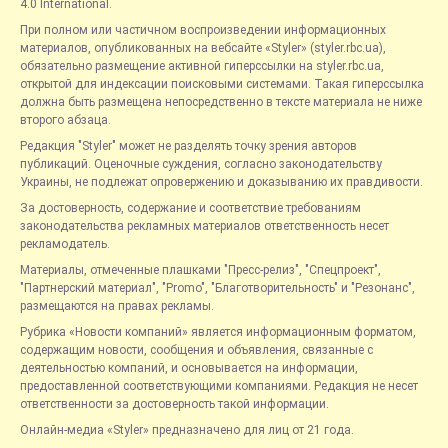
4.0 International.
При полном или частичном воспроизведении информационных
материалов, опубликованных на вебсайте «Styler» (styler.rbc.ua),
обязательно размещение активной гиперссылки на styler.rbc.ua,
открытой для индексации поисковыми системами. Такая гиперссылка
должна быть размещена непосредственно в тексте материала не ниже
второго абзаца.
Редакция "Styler" может не разделять точку зрения авторов
публикаций. Оценочные суждения, согласно законодательству
Украины, не подлежат опровержению и доказыванию их правдивости.
За достоверность, содержание и соответствие требованиям
законодательства рекламных материалов ответственность несет
рекламодатель.
Материалы, отмеченные плашками "Пресс-релиз", "Спецпроект",
"Партнерский материал", "Promo", "Благотворительность" и "Резонанс",
размещаются на правах рекламы.
Рубрика «Новости компаний» является информационным форматом,
содержащим новости, сообщения и объявления, связанные с
деятельностью компаний, и основывается на информации,
предоставленной соответствующими компаниями. Редакция не несет
ответственности за достоверность такой информации.
Онлайн-медиа «Styler» предназначено для лиц от 21 года.