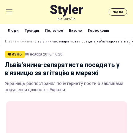
rbc.ua
Люди
Тренды
Полезное
Вкусно
Гороскопы
Главная
›
Жизнь
›
Львів'янина-сепаратиста посадять у в'язницю за агітаці
ЖИЗНЬ
08 ноября 2016, 16:20
Львів'янина-сепаратиста посадять у
в'язницю за агітацію в мережі
Українець распостранял по інтернету пости з закликами
порушення цілісності України