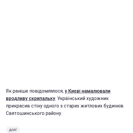
Як раніше повідомлялося,
у Києві намалювали
вродливу скрипальку
. Український художник
прикрасив стіну одного з старих житлових будинків
Святошинського району.
долг