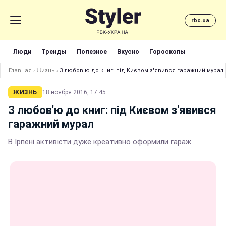
rbc.ua
Люди
Тренды
Полезное
Вкусно
Гороскопы
Главная
›
Жизнь
›
З любов'ю до книг: під Києвом з'явився гаражний мурал
ЖИЗНЬ
18 ноября 2016, 17:45
З любов'ю до книг: під Києвом з'явився
гаражний мурал
В Ірпені активісти дуже креативно оформили гараж