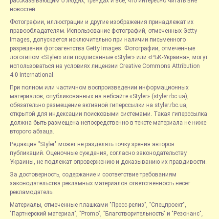
рассказывающим о людях, трендах и всё, что интересно читать вне
новостей.
Фотографии, иллюстрации и другие изображения принадлежат их
правообладателям. Использование фотографий, отмеченных Getty
Images, допускается исключительно при наличии письменного
разрешения фотоагентства Getty Images. Фотографии, отмеченные
логотипом «Styler» или подписанные «Styler» или «РБК-Украина», могут
использоваться на условиях лицензии Creative Commons Attribution
4.0 International.
При полном или частичном воспроизведении информационных
материалов, опубликованных на вебсайте «Styler» (styler.rbc.ua),
обязательно размещение активной гиперссылки на styler.rbc.ua,
открытой для индексации поисковыми системами. Такая гиперссылка
должна быть размещена непосредственно в тексте материала не ниже
второго абзаца.
Редакция "Styler" может не разделять точку зрения авторов
публикаций. Оценочные суждения, согласно законодательству
Украины, не подлежат опровержению и доказыванию их правдивости.
За достоверность, содержание и соответствие требованиям
законодательства рекламных материалов ответственность несет
рекламодатель.
Материалы, отмеченные плашками "Пресс-релиз", "Спецпроект",
"Партнерский материал", "Promo", "Благотворительность" и "Резонанс",