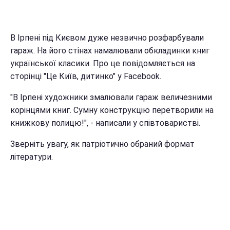
В Ірпені під Києвом дуже незвично розфарбували
гараж. На його стінах намалювали обкладинки книг
української класики. Про це повідомляється на
сторінці "Це Київ, дитинко" у Facebook.
"В Ірпені художники змалювали гараж величезними
корінцями книг. Сумну конструкцію перетворили на
книжкову полицю!", - написали у співтоваристві.
Зверніть увагу, як патріотично обраний формат
літератури.