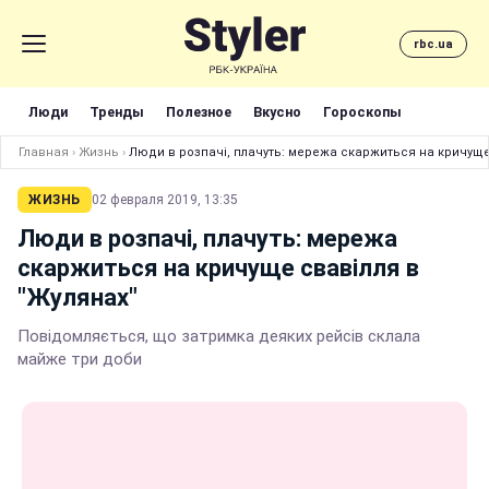
rbc.ua
Люди
Тренды
Полезное
Вкусно
Гороскопы
Главная
›
Жизнь
›
Люди в розпачі, плачуть: мережа скаржиться на кричуще
ЖИЗНЬ
02 февраля 2019, 13:35
Люди в розпачі, плачуть: мережа
скаржиться на кричуще свавілля в
"Жулянах"
Повідомляється, що затримка деяких рейсів склала
майже три доби