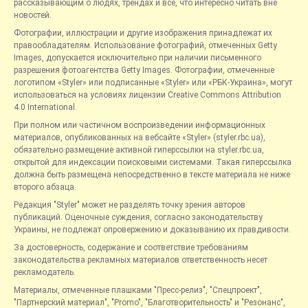
рассказывающим о людях, трендах и всё, что интересно читать вне
новостей.
Фотографии, иллюстрации и другие изображения принадлежат их
правообладателям. Использование фотографий, отмеченных Getty
Images, допускается исключительно при наличии письменного
разрешения фотоагентства Getty Images. Фотографии, отмеченные
логотипом «Styler» или подписанные «Styler» или «РБК-Украина», могут
использоваться на условиях лицензии Creative Commons Attribution
4.0 International.
При полном или частичном воспроизведении информационных
материалов, опубликованных на вебсайте «Styler» (styler.rbc.ua),
обязательно размещение активной гиперссылки на styler.rbc.ua,
открытой для индексации поисковыми системами. Такая гиперссылка
должна быть размещена непосредственно в тексте материала не ниже
второго абзаца.
Редакция "Styler" может не разделять точку зрения авторов
публикаций. Оценочные суждения, согласно законодательству
Украины, не подлежат опровержению и доказыванию их правдивости.
За достоверность, содержание и соответствие требованиям
законодательства рекламных материалов ответственность несет
рекламодатель.
Материалы, отмеченные плашками "Пресс-релиз", "Спецпроект",
"Партнерский материал", "Promo", "Благотворительность" и "Резонанс",