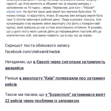
Скріншот поста облікового запису
facebook.com/oleksandr.haiduk
Нагадаємо, що
в Європі через снігопади затримують
авіарейси
.
Раніше
в аеропорту "Київ" попередили про затримку
рейсів
.
Також ми писали, що
у "Борисполі" затримався виліт
22 рейсів через проблеми із заправкою
.