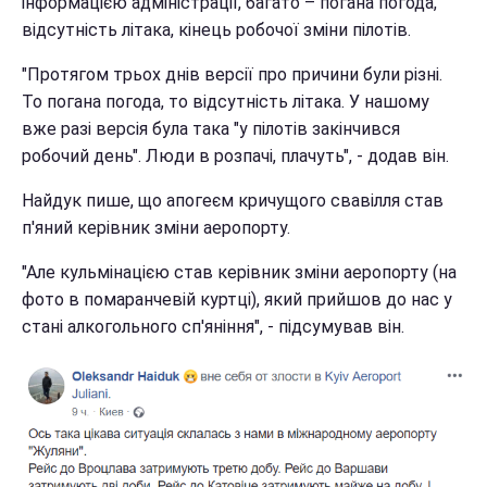
інформацією адміністрації, багато – погана погода,
відсутність літака, кінець робочої зміни пілотів.
"Протягом трьох днів версії про причини були різні.
То погана погода, то відсутність літака. У нашому
вже разі версія була така "у пілотів закінчився
робочий день". Люди в розпачі, плачуть", - додав він.
Найдук пише, що апогеєм кричущого свавілля став
п'яний керівник зміни аеропорту.
"Але кульмінацією став керівник зміни аеропорту (на
фото в помаранчевій куртці), який прийшов до нас у
стані алкогольного сп'яніння", - підсумував він.