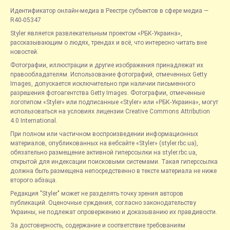
Идентификатор онлайн-медиа в Реестре субъектов в сфере медиа —
R40-05347
Styler является развлекательным проектом «РБК-Украина»,
рассказывающим о людях, трендах и всё, что интересно читать вне
новостей.
Фотографии, иллюстрации и другие изображения принадлежат их
правообладателям. Использование фотографий, отмеченных Getty
Images, допускается исключительно при наличии письменного
разрешения фотоагентства Getty Images. Фотографии, отмеченные
логотипом «Styler» или подписанные «Styler» или «РБК-Украина», могут
использоваться на условиях лицензии Creative Commons Attribution
4.0 International.
При полном или частичном воспроизведении информационных
материалов, опубликованных на вебсайте «Styler» (styler.rbc.ua),
обязательно размещение активной гиперссылки на styler.rbc.ua,
открытой для индексации поисковыми системами. Такая гиперссылка
должна быть размещена непосредственно в тексте материала не ниже
второго абзаца.
Редакция "Styler" может не разделять точку зрения авторов
публикаций. Оценочные суждения, согласно законодательству
Украины, не подлежат опровержению и доказыванию их правдивости.
За достоверность, содержание и соответствие требованиям