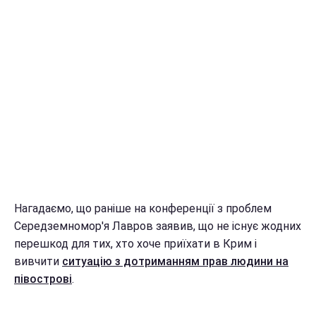
Нагадаємо, що раніше на конференції з проблем
Середземномор'я Лавров заявив, що не існує жодних
перешкод для тих, хто хоче приїхати в Крим і
вивчити
ситуацію з дотриманням прав людини на
півострові
.