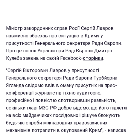
Міністр закордонних справ Росії Сергій Лавров
навмисно збрехав про ситуацію в Криму у
присутності Генерального секретаря Ради Європи.
Про це посол України при Раді Європи Дмитро
Кулеба заявив на своїй Facebook-
сторінки
.
"Сергій Вікторович Лавров у присутності
Генерального секретаря Ради Європи Турбйорна
Ягланда свідомо ввів в оману присутніх на прес-
конференції журналістів і їхню аудиторію,
професійно і повністю спотворивши реальність,
оскільки главі МЗС РФ добре відомо, що його підлеглі
на всіх майданчиках послідовно і рішуче блокують
будь-які спроби міжнародних правозахисних
механізмів потрапити в окупований Крим", - написав