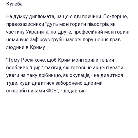
Кулеба
На думку дипломата, на це є дві причини. По-перше,
правозахисники їдуть моніторити півострів як
частину України, а, по-друге, професійний моніторинг
неминуче зафіксує грубі і масові порушення прав
людини в Криму.
"Тому Росія хоче, щоб Крим моніторили тільки
особливо "щирі" фахівці, які готові не акцентувати
уваги на таку дрібницю, як окупація, і не дивитися
туди, куди дивитися заборонено щирими
співробітниками ФСБ", - додав він.