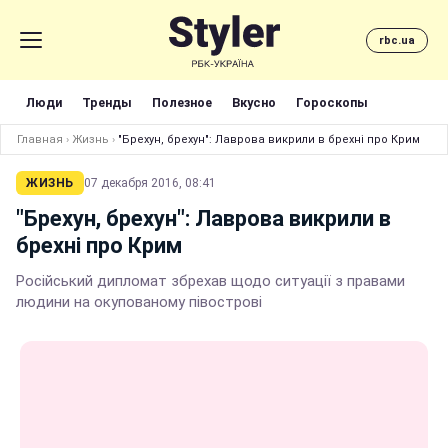
rbc.ua
Люди
Тренды
Полезное
Вкусно
Гороскопы
Главная
›
Жизнь
›
"Брехун, брехун": Лаврова викрили в брехні про Крим
ЖИЗНЬ
07 декабря 2016, 08:41
"Брехун, брехун": Лаврова викрили в
брехні про Крим
Російський дипломат збрехав щодо ситуації з правами
людини на окупованому півострові