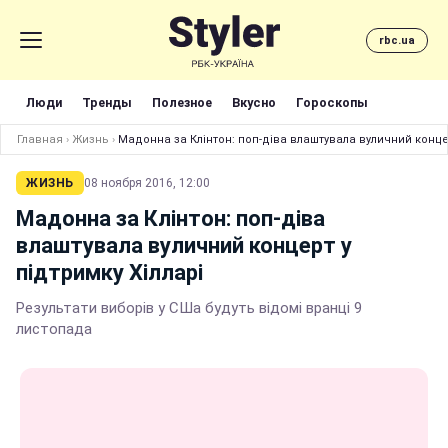
rbc.ua
Люди
Тренды
Полезное
Вкусно
Гороскопы
Главная
›
Жизнь
›
Мадонна за Клінтон: поп-діва влаштувала вуличний концер
ЖИЗНЬ
08 ноября 2016, 12:00
Мадонна за Клінтон: поп-діва
влаштувала вуличний концерт у
підтримку Хілларі
Результати виборів у СШа будуть відомі вранці 9
листопада