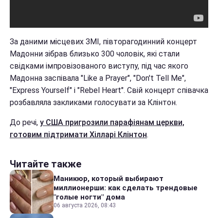
За даними місцевих ЗМІ, півторагодинний концерт
Мадонни зібрав близько 300 чоловік, які стали
свідками імпровізованого виступу, під час якого
Мадонна заспівала "Like a Prayer", "Don't Tell Me",
"Express Yourself" і "Rebel Heart". Свій концерт співачка
розбавляла закликами голосувати за Клінтон.
До речі,
у США пригрозили парафіянам церкви,
готовим підтримати Хілларі Клінтон
.
Читайте также
Маникюр, который выбирают
миллионерши: как сделать трендовые
"голые ногти" дома
06 августа 2026, 08:43