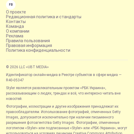
FB
О проекте
Редакционная политика и стандарты
Контакты
Команда
О компании
Реклама
Правила пользования
Правовая информация
Политика конфиденциальности
© 2026 LLC «UBT MEDIA»
Идентификатор онлайн-медиа в Реестре субъектов в сфере медиа —
R40-05347
Styler является развлекательным проектом «РБК-Украина»,
рассказывающим о людях, трендах и всё, что интересно читать вне
новостей.
Фотографии, иллюстрации и другие изображения принадлежат их
правообладателям. Использование фотографий, отмеченных Getty
Images, допускается исключительно при наличии письменного
разрешения фотоагентства Getty Images. Фотографии, отмеченные
логотипом «Styler» или подписанные «Styler» или «РБК-Украина», могут
использоваться на условиях лицензии Creative Commons Attribution