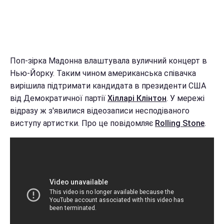
Поп-зірка Мадонна влаштувала вуличний концерт в
Нью-Йорку. Таким чином американська співачка
вирішила підтримати кандидата в президенти США
від Демократичної партії
Хілларі Клінтон
. У мережі
відразу ж з'явилися відеозаписи несподіваного
виступу артистки. Про це повідомляє
Rolling Stone
.