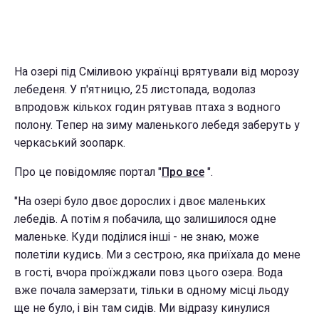
На озері під Сміливою українці врятували від морозу
лебеденя. У п'ятницю, 25 листопада, водолаз
впродовж кількох годин рятував птаха з водного
полону. Тепер на зиму маленького лебедя заберуть у
черкаський зоопарк.
Про це повідомляє портал "
Про все
".
"На озері було двоє дорослих і двоє маленьких
лебедів. А потім я побачила, що залишилося одне
маленьке. Куди поділися інші - не знаю, може
полетіли кудись. Ми з сестрою, яка приїхала до мене
в гості, вчора проїжджали повз цього озера. Вода
вже почала замерзати, тільки в одному місці льоду
ще не було, і він там сидів. Ми відразу кинулися