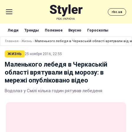
rbc.ua
Люди
Тренды
Полезное
Вкусно
Гороскопы
Главная
›
Жизнь
›
Маленького лебедя в Черкаській області врятували від м
ЖИЗНЬ
25 ноября 2016, 22:55
Маленького лебедя в Черкаській
області врятували від морозу: в
мережі опубліковано відео
Водолаз у Смілі кілька годин рятував лебеденя