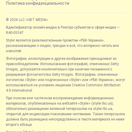
Политика конфиденциальности
© 2026 LLC «UBT MEDIA»
Идентификатор онлайн-медиа в Реестре субъектов в сфере медиа —
R40-05347
Styler является развлекательным проектом «РБК-Украина»,
рассказывающим о людях, трендах и всё, что интересно читать вне
новостей.
Фотографии, иллюстрации и другие изображения принадлежат их
правообладателям. Использование фотографий, отмеченных Getty
Images, допускается исключительно при наличии письменного
разрешения фотоагентства Getty Images. Фотографии, отмеченные
логотипом «Styler» или подписанные «Styler» или «РБК-Украина», могут
использоваться на условиях лицензии Creative Commons Attribution
4.0 International.
При полном или частичном воспроизведении информационных
материалов, опубликованных на вебсайте «Styler» (styler.rbc.ua),
обязательно размещение активной гиперссылки на styler.rbc.ua,
открытой для индексации поисковыми системами. Такая гиперссылка
должна быть размещена непосредственно в тексте материала не ниже
второго абзаца.