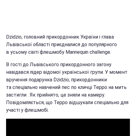
Dzidzio, головний прикордонник України і глава
Львівської області приєдналися до популярного
в усьому світі флешмобу Mannequin challenge.
В гості до Львівського прикордонного загону
навідався лідер відомої української групи. У момент
вручення подарунка Dzidzio, прикордонники
та спеціально навчений пес по кличці Терро на мить
застигли . Як прийнято, це зняли на камеру.
Повідомляється, що Терро відшукали спеціально для
участі у флешмобі.