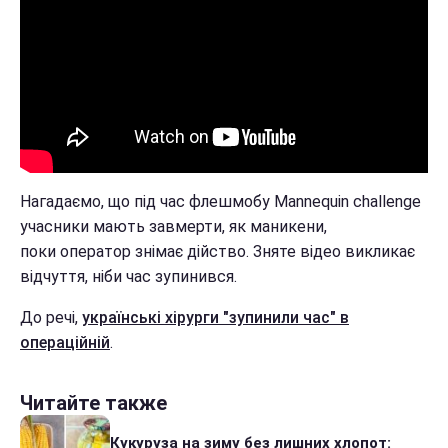
Нагадаємо, що під час флешмобу Mannequin challenge
учасники мають завмерти, як маникени,
поки оператор знімає дійство. Зняте відео викликає
відчуття, ніби час зупинився.
До речі,
українські хірурги "зупинили час" в
операційній
.
Читайте также
Кукуруза на зиму без лишних хлопот: