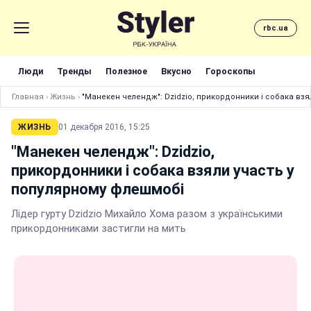
rbc.ua
Люди
Тренды
Полезное
Вкусно
Гороскопы
Главная
›
Жизнь
›
"Манекен челендж": Dzidzio, прикордонники і собака взя
ЖИЗНЬ
01 декабря 2016, 15:25
"Манекен челендж": Dzidzio,
прикордонники і собака взяли участь у
популярному флешмобі
Лідер гурту Dzidzio Михайло Хома разом з українськими
прикордонниками застигли на мить