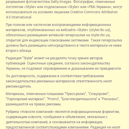
разрешения фотоагентства Getty Images. Фотографии, отмеченные
логотипом «Styler» или подписанные «Styler» или «РБК-Украина», могут
использоваться на условиях лицензии Creative Commons Attribution
4.0 International.
При полном или частичном воспроизведении информационных
материалов, опубликованных на вебсайте «Styler» (styler.rbc.ua),
обязательно размещение активной гиперссылки на styler.rbc.ua,
открытой для индексации поисковыми системами. Такая гиперссылка
должна быть размещена непосредственно в тексте материала не ниже
второго абзаца.
Редакция "Styler" может не разделять точку зрения авторов
публикаций. Оценочные суждения, согласно законодательству
Украины, не подлежат опровержению и доказыванию их правдивости.
За достоверность, содержание и соответствие требованиям
законодательства рекламных материалов ответственность несет
рекламодатель.
Материалы, отмеченные плашками "Пресс-релиз", "Спецпроект",
"Партнерский материал", "Promo", "Благотворительность" и "Резонанс",
размещаются на правах рекламы.
Рубрика «Новости компаний» является информационным форматом,
содержащим новости, сообщения и объявления, связанные с
деятельностью компаний, и основывается на информации,
предоставленной соответствующими компаниями. Редакция не несет