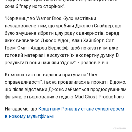
хоча б "пару його сторінок".
"Керівництво Warner Bros. було настільки
незадоволене тим, що зробили Джонс і Снайдер, що
було змушене зібрати цілу раду сценаристів, серед
яких виявилися Джосс Уідон, Алан Хайнберг, Сет
Грем-Сміт і Андреа Берлофф, щоб показати їм вже
готовий матеріал і вислухати їх експертну думку. В
результаті вони найняли Уідона", - розповів він.
Компанії так і не вдалося врятувати "Лігу
справедливості", і вона провалилася в прокаті. Відомо,
що після відставки Джонс займеться продюсуванням
фільмів, створюваних студією Mad Ghost Productions.
Нагадаємо, що
Кріштіану Роналду стане супергероєм
в новому мультфільмі.