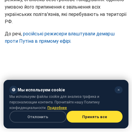
умовою його припинення є звільнення всіх
українських політв'язнів, які перебувають на території
РФ.
До речі,
російські режисери влаштували демарш
проти Путіна в прямому ефірі.
🍪
Мы используем cookie
✕
Мы используем файлы cookie для анализа трафика и
персонализации контента. Прочитайте нашу Политику
конфиденциальности.
Подробнее
Отклонить
Принять все
Олег Сенцов. Один у полі воїн (video.rbc.ua)