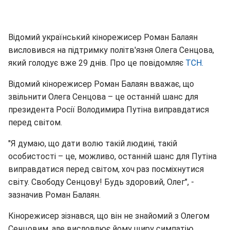
Відомий український кінорежисер Роман Балаян
висловився на підтримку політв'язня Олега Сенцова,
який голодує вже 29 днів. Про це повідомляє
ТСН.
Відомий кінорежисер Роман Балаян вважає, що
звільнити Олега Сенцова – це останній шанс для
президента Росії Володимира Путіна виправдатися
перед світом.
"Я думаю, що дати волю такій людині, такій
особистості – це, можливо, останній шанс для Путіна
виправдатися перед світом, хоч раз посміхнутися
світу. Свободу Сенцову! Будь здоровий, Олег", -
зазначив Роман Балаян.
Кінорежисер зізнався, що він не знайомий з Олегом
Сенцовим, але висловлює йому щиру симпатію.