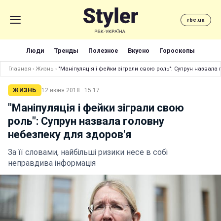
rbc.ua
Люди
Тренды
Полезное
Вкусно
Гороскопы
Главная
›
Жизнь
›
"Маніпуляція і фейки зіграли свою роль": Супрун назвала
ЖИЗНЬ
12 июня 2018 · 15:17
"Маніпуляція і фейки зіграли свою
роль": Супрун назвала головну
небезпеку для здоров'я
За її словами, найбільші ризики несе в собі
неправдива інформація