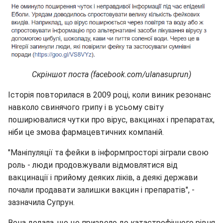
Скріншот поста (facebook.com/ulanasuprun)
Історія повторилася в 2009 році, коли виник резонанс
навколо свинячого грипу і в усьому світу
поширювалися чутки про вірус, вакцинах і препаратах,
ніби це змова фармацевтичних компаній.
"Маніпуляції та фейки в інформпросторі зіграли свою
роль - люди продовжували відмовлятися від
вакцинації і прийому деяких ліків, а деякі держави
почали продавати залишки вакцин і препаратів", -
зазначила Супрун.
Вона додала, що це призвело до катастрофічного рівня