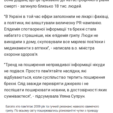
смерті - загинуло близько 18 тис. людей.
"В Україні в той час ефіри заполонили не лікарі і фахівці,
а політики, які влаштували величезну PR-кампанію.
Епідемія спотвореної інформації та брехні стала
набагато страшніше, ніж епідемія грипу. Люди не
виходили з дому, скуповували все марлеві пов'язки і
медикаменти з аптеки", - написала в.о. міністра
охорони здоров'я.
"Тренд на поширення неправдивої інформації нікуди
не подівся. Просто пам'ятайте наслідки, які
відбуваються, коли суспільство терпить поширення
брехні. Слід завжди перевіряти джерело і не
поспішати поширювати новини, в достовірності яких
сумніваєтеся", - підсумувала Уляна Супрун.