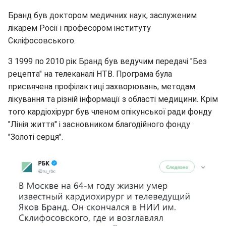
Бранд був доктором медичних наук, заслуженим
лікарем Росії і професором інституту
Скліфосовського.
З 1999 по 2010 рік Бранд був ведучим передачі "Без
рецепта" на телеканалі НТВ. Програма була
присвячена профілактиці захворювань, методам
лікування та різній інформації з області медицини. Крім
того кардіохірург був членом опікунської ради фонду
"Лінія життя" і засновником благодійного фонду
"Золоті серця".