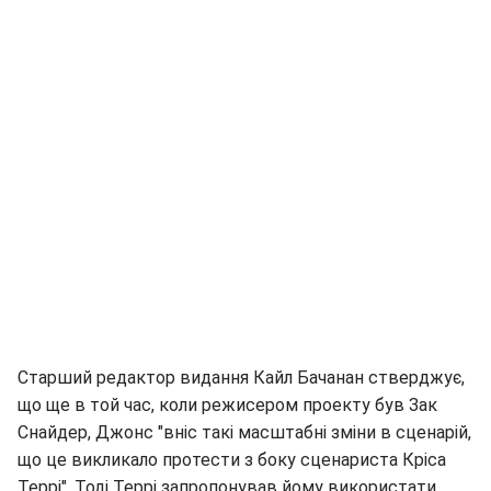
Старший редактор видання Кайл Бачанан стверджує,
що ще в той час, коли режисером проекту був Зак
Снайдер, Джонс "вніс такі масштабні зміни в сценарій,
що це викликало протести з боку сценариста Кріса
Террі". Тоді Террі запропонував йому використати