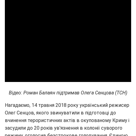
Відео: Роман Балаян підтримав Олега Сенцова (ТСН)
Нагадаємо, 14 травня 2018 року український режисер
Олег Сенцов, якого звинуватили в підготовці до
вчинення терористичних актів в окупованому Криму і
засудили до 20 років ув'язнення в колонії суворого
режиму, оголосив безстрокове голодування. Єдиною