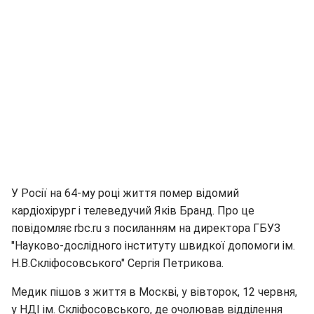
У Росії на 64-му році життя помер відомий
кардіохірург і телеведучий Яків Бранд. Про це
повідомляє rbc.ru з посиланням на директора ГБУЗ
"Науково-дослідного інституту швидкої допомоги ім.
Н.В.Скліфосовського" Сергія Петрикова.
Медик пішов з життя в Москві, у вівторок, 12 червня,
у НДІ ім. Скліфосовського, де очолював відділення