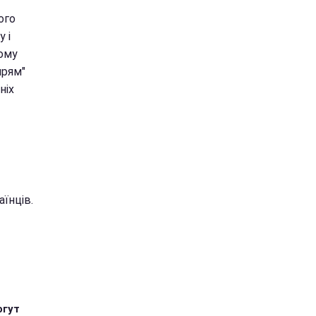
ого
 і
ьому
прям"
ніх
їнців.
огут