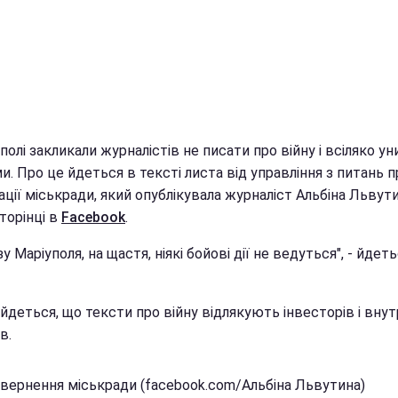
полі закликали журналістів не писати про війну і всіляко у
ми. Про це йдеться в тексті листа від управління з питань 
ції міськради, який опублікувала журналіст Альбіна Львут
торінці в
Facebook
.
у Маріуполя, на щастя, ніякі бойові дії не ведуться", - йдет
 йдеться, що тексти про війну відлякують інвесторів і внут
в.
Звернення міськради (facebook.com/Альбіна Львутина)