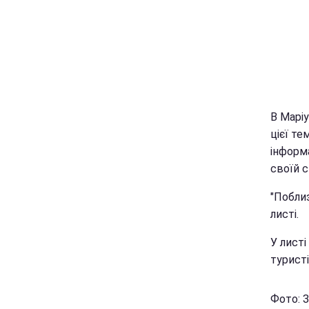
В Маріу
цієї те
інформа
своїй с
"Поблиз
листі.
У листі
туристі
Фото: 