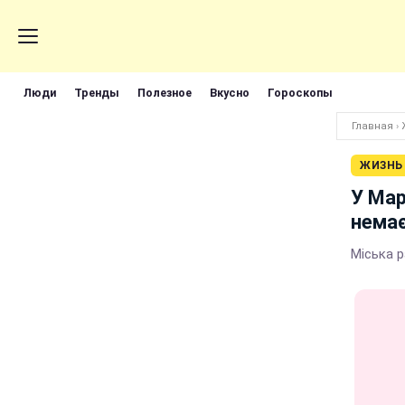
Люди
Тренды
Полезное
Вкусно
Гороскопы
Главная
›
ЖИЗНЬ
У Мар
немає
Міська 