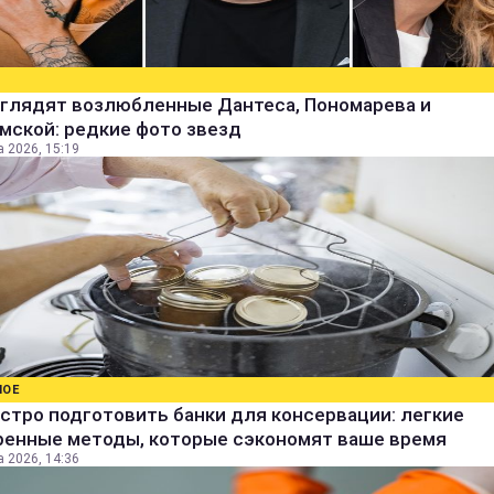
ыглядят возлюбленные Дантеса, Пономарева и
мской: редкие фото звезд
а 2026, 15:19
НОЕ
стро подготовить банки для консервации: легкие
ренные методы, которые сэкономят ваше время
а 2026, 14:36