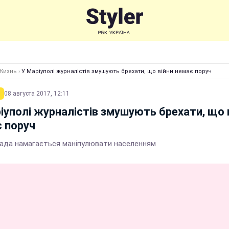
Жизнь
›
У Маріуполі журналістів змушують брехати, що війни немає поруч
08 августа 2017, 12:11
іуполі журналістів змушують брехати, що 
 поруч
рада намагається маніпулювати населенням