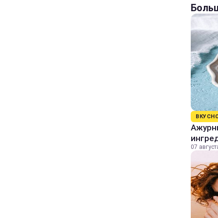
Больш
ВКУСН
Ажурны
ингре
07 август