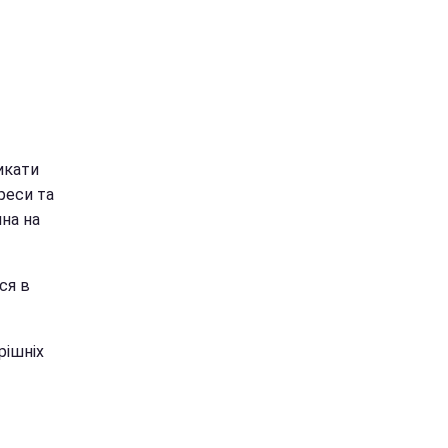
никати
преси та
ина на
ься в
рішніх