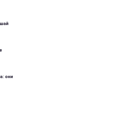
ушай
е
а: они