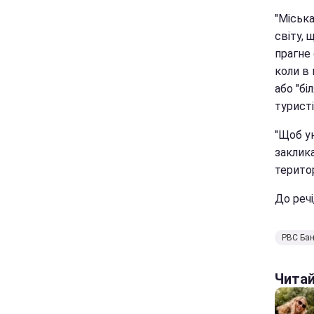
"Міськ
світу, 
прагне
коли в
або "бі
туристі
"Щоб ун
заклика
територ
До речі
РВС Ба
Чита