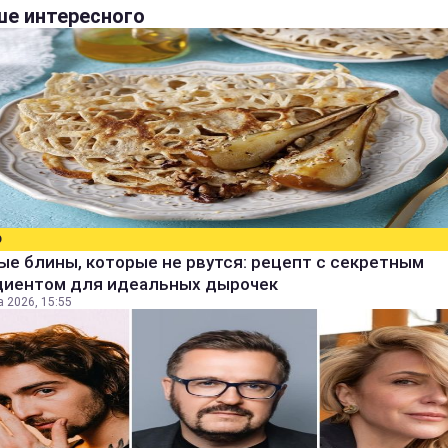
е интересного
О
е блины, которые не рвутся: рецепт с секретным
диентом для идеальных дырочек
а 2026, 15:55