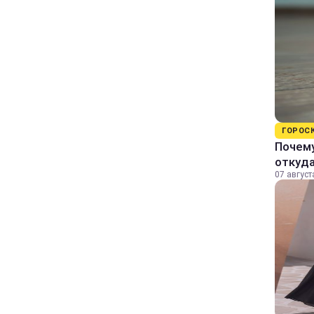
ГОРОС
Почему
откуда
07 август