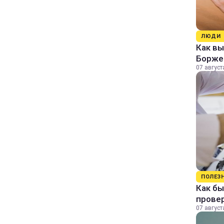
ЛЮДИ
Как в
Борже
07 август
ПОЛЕЗ
Как бы
прове
07 август