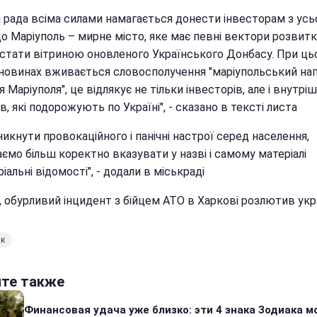
а рада всіма силами намагається донести інвесторам з усь
що Маріуполь – мирне місто, яке має певні вектори розвитку
 стати вітриною оновленого Українського Донбасу. При ц
 новинах вживається словосполучення "маріупольський на
ля Маріуполя", це відлякує не тільки інвесторів, але і внутріш
в, які подорожують по Україні", - сказано в тексті листа
икнути провокаційного і панічні настрої серед населення,
ємо більш коректно вказувати у назві і самому матеріалі
іальні відомості", - додали в міськраді
, обурливий інцидент з бійцем АТО в Харкові розлютив укра
нк
йте также
Финансовая удача уже близко: эти 4 знака Зодиака м