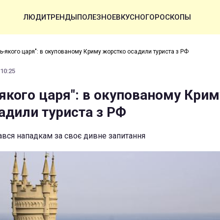
ЛЮДИ
ТРЕНДЫ
ПОЛЕЗНОЕ
ВКУСНО
ГОРОСКОПЫ
дь-якого царя": в окупованому Криму жорстко осадили туриста з РФ
 10:25
-якого царя": в окупованому Крим
адили туриста з РФ
вся нападкам за своє дивне запитання