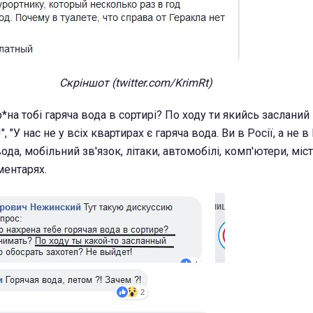
Скріншот (twitter.com/KrimRt)
р*на тобі гаряча вода в сортирі? По ходу ти якийсь засланий 
", "У нас не у всіх квартирах є гаряча вода. Ви в Росії, а не в
да, мобільний зв'язок, літаки, автомобілі, комп'ютери, міст
ментарях.