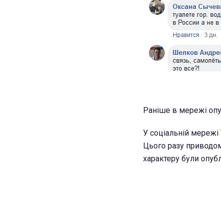
Раніше в мережі опу
У соціальній мережі 
Цього разу приводом
характеру були опуб