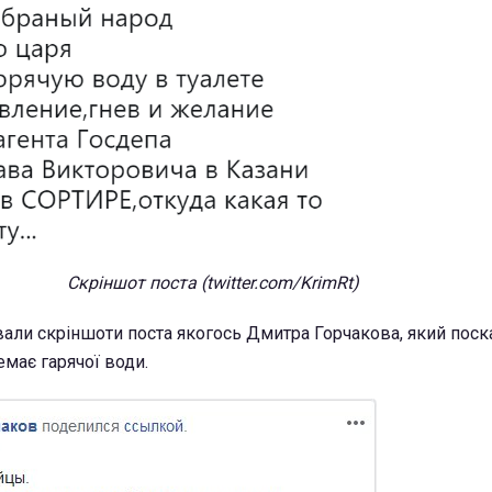
Скріншот поста (twitter.com/KrimRt)
ували скріншоти поста якогось Дмитра Горчакова, який пос
емає гарячої води.