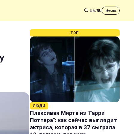
UA
/
RU
rbc.ua
ТОП
у
ЛЮДИ
Плаксивая Мирта из "Гарри
Поттера": как сейчас выглядит
актриса, которая в 37 сыграла