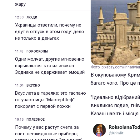
жару
12:30
ЛЮДИ
Украинцы ответили, почему не
едут в отпуск в этом году: дело
не только в деньгах
11:43
ГОРОСКОПЫ
Одни молчат, другие мгновенно
взрываются: кто из знаков
Фото: pixabay.com/irinarivie
Зодиака не сдерживает эмоций
В окупованому Криму 
багато чого. Про це 
11:04
ВКУСНО
Вкус лета в тарелке: это гаспачо
"Ідеально відібраний
от участницы "МастерШеф"
викликає подив, гнів
покоряет с первой ложки
Казані навіть і місця
10:15
ПОЛЕЗНОЕ
Почему у вас растут счета за
свет: неожиданные приборы,