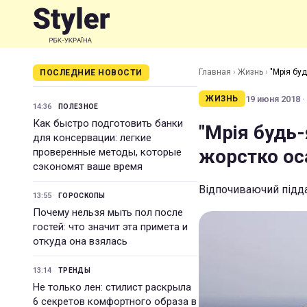
Главная
›
Жизнь
›
"Мрія бу
ПОСЛЕДНИЕ НОВОСТИ
19 июня 2018 ·
ЖИЗНЬ
14:36
ПОЛЕЗНОЕ
Как быстро подготовить банки
"Мрія будь
для консервации: легкие
жорстко ос
проверенные методы, которые
сэкономят ваше время
Відпочиваючий підда
13:55
ГОРОСКОПЫ
Почему нельзя мыть пол после
гостей: что значит эта примета и
откуда она взялась
13:14
ТРЕНДЫ
Не только лен: стилист раскрыла
6 секретов комфортного образа в