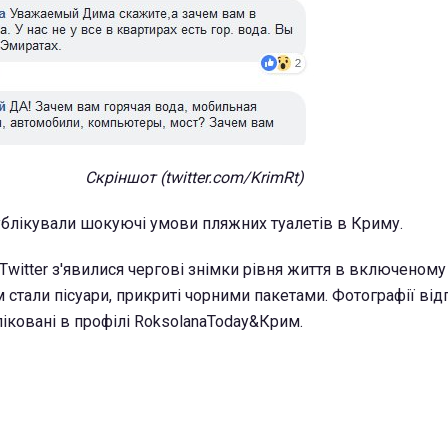
Скріншот (twitter.com/KrimRt)
блікували шокуючі умови пляжних туалетів в Криму.
Twitter з'явилися чергові знімки рівня життя в включеному
 стали пісуари, прикриті чорними пакетами. Фотографії від
ліковані в профілі RoksolanaToday&Крим.