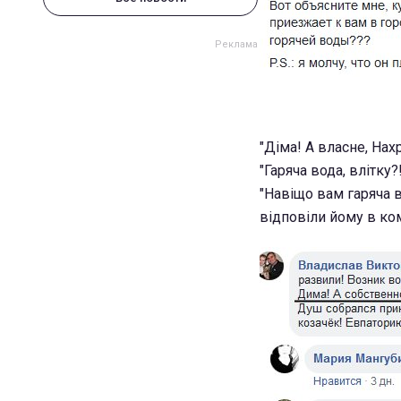
"Діма! А власне, Нах
"Гаряча вода, влітку?!
"Навіщо вам гаряча во
відповіли йому в ко