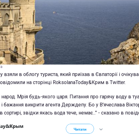
ra
взяли в облогу туриста, який приїхав в Євпаторії і очікув
повідомили на сторінці RoksolanaToday&Крим в Twitter.
 народ. Мрія будь-якого царя. Питання про гарячу воду в ту
 і бажання викрити агента Держдепу. Бо у В'ячеслава Вікт
 в сортирі, звідки якась вода тече, немає..." - сказано в пові