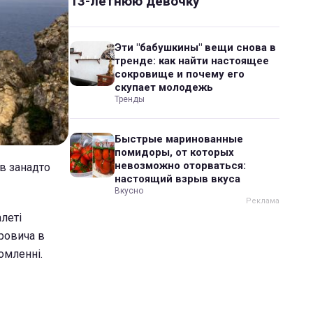
13-летнюю девочку
Эти "бабушкины" вещи снова в
тренде: как найти настоящее
сокровище и почему его
скупает молодежь
Тренды
Быстрые маринованные
помидоры, от которых
невозможно оторваться:
ав занадто
настоящий взрыв вкуса
Вкусно
алеті
оровича в
домленні.