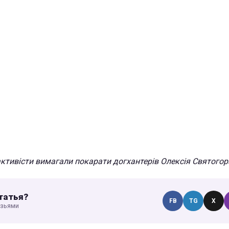
активісти вимагали покарати догхантерів Олексія Святогор
татья?
FB
TG
X
узьями