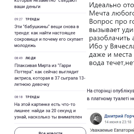
которые незаметно "съедают"
ваши деньги
09:27
ТРЕНДЫ
Эти "бабушкины" вещи снова в
тренде: как найти настоящее
сокровище и почему его скупает
молодежь
08:49
ЛЮДИ
Плаксивая Мирта из "Гарри
Поттера": как сейчас выглядит
актриса, которая в 37 сыграла 13-
летнюю девочку
На сторінці опублік
08:18
ТРЕНДЫ
в платному туалеті н
На этой картинке есть что-то
лишнее: найди за 20 секунд и
узнай, насколько ты внимателен
Все новости