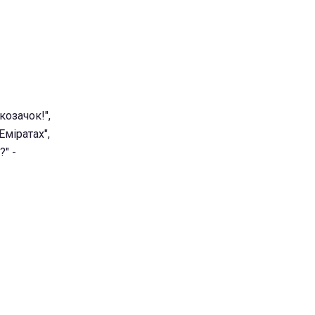
козачок!",
 Еміратах",
?" -