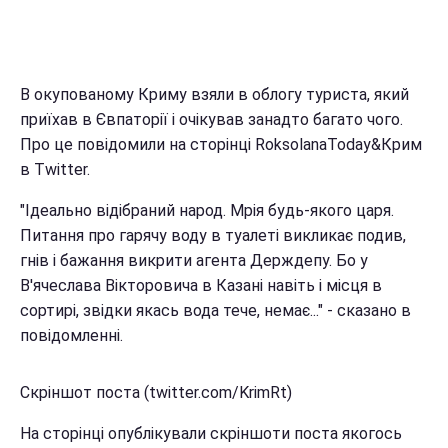
В окупованому Криму взяли в облогу туриста, який
приїхав в Євпаторії і очікував занадто багато чого.
Про це повідомили на сторінці RoksolanaToday&Крим
в Twitter.
"Ідеально відібраний народ. Мрія будь-якого царя.
Питання про гарячу воду в туалеті викликає подив,
гнів і бажання викрити агента Держдепу. Бо у
В'ячеслава Вікторовича в Казані навіть і місця в
сортирі, звідки якась вода тече, немає..." - сказано в
повідомленні.
Скріншот поста (twitter.com/KrimRt)
На сторінці опублікували скріншоти поста якогось