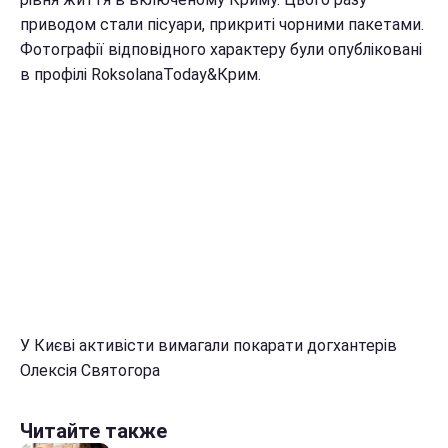
приводом стали пісуари, прикриті чорними пакетами.
Фотографії відповідного характеру були опубліковані
в профілі RoksolanaToday&Крим.
У Києві активісти вимагали покарати догхантерів
Олексія Святогора
Читайте также