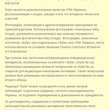
R40-05347
Styler является развлекательным проектом «РБК-Украина»,
рассказывающим о людях, трендах и всё, что интересно читать вне
новостей.
Фотографии, иллюстрации и другие изображения принадлежат их
правообладателям. Использование фотографий, отмеченных Getty
Images, допускается исключительно при наличии письменного
разрешения фотоагентства Getty Images. Фотографии, отмеченные
логотипом «Styler» или подписанные «Styler» или «РБК-Украина», могут
использоваться на условиях лицензии Creative Commons Attribution
4.0 International.
При полном или частичном воспроизведении информационных
материалов, опубликованных на вебсайте «Styler» (styler.rbc.ua),
обязательно размещение активной гиперссылки на styler.rbc.ua,
открытой для индексации поисковыми системами. Такая гиперссылка
должна быть размещена непосредственно в тексте материала не ниже
второго абзаца.
Редакция "Styler" может не разделять точку зрения авторов
публикаций. Оценочные суждения, согласно законодательству
Украины, не подлежат опровержению и доказыванию их правдивости.
За достоверность, содержание и соответствие требованиям
законодательства рекламных материалов ответственность несет