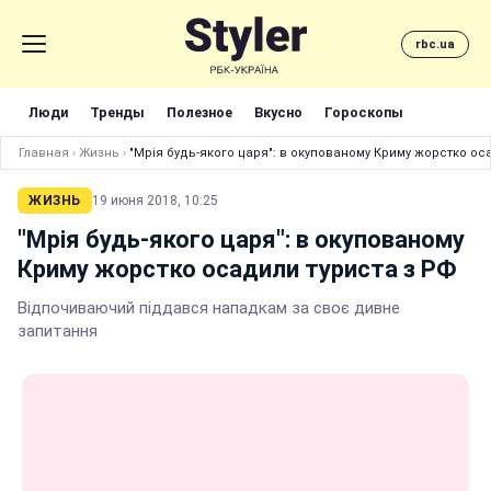
rbc.ua
Люди
Тренды
Полезное
Вкусно
Гороскопы
Главная
›
Жизнь
›
"Мрія будь-якого царя": в окупованому Криму жорстко ос
ЖИЗНЬ
19 июня 2018, 10:25
"Мрія будь-якого царя": в окупованому
Криму жорстко осадили туриста з РФ
Відпочиваючий піддався нападкам за своє дивне
запитання