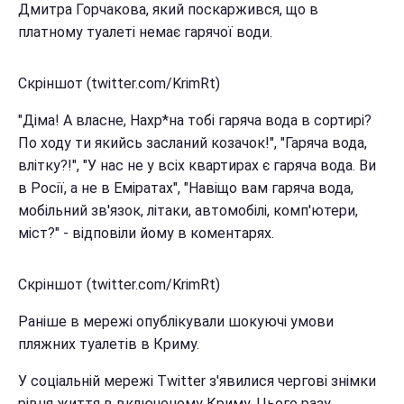
Дмитра Горчакова, який поскаржився, що в
платному туалеті немає гарячої води.
Скріншот (twitter.com/KrimRt)
"Діма! А власне, Нахр*на тобі гаряча вода в сортирі?
По ходу ти якийсь засланий козачок!", "Гаряча вода,
влітку?!", "У нас не у всіх квартирах є гаряча вода. Ви
в Росії, а не в Еміратах", "Навіщо вам гаряча вода,
мобільний зв'язок, літаки, автомобілі, комп'ютери,
міст?" - відповіли йому в коментарях.
Скріншот (twitter.com/KrimRt)
Раніше в мережі опублікували шокуючі умови
пляжних туалетів в Криму.
У соціальній мережі Twitter з'явилися чергові знімки
рівня життя в включеному Криму. Цього разу