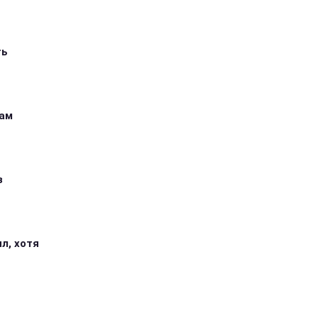
ть
кам
з
л, хотя