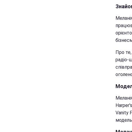
Знайо
Мелані
працюва
орієнто
бізнесм
Про те
радіо-ш
співпр
оголен
Модел
Меланія
Harper's
Vanity F
модель 
Мелан