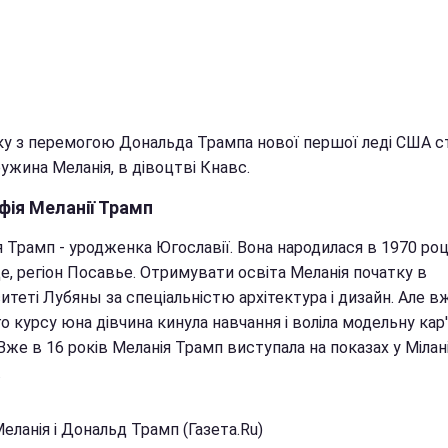
зку з перемогою Дональда Трампа нової першої леді США с
ужина Меланія, в дівоцтві Кнавс.
фія Меланії Трамп
 Трамп - уродженка Югославії. Вона народилася в 1970 роц
е, регіон Посавье. Отримувати освіта Меланія початку в
итеті Лубяны за спеціальністю архітектура і дизайн. Але вж
 курсу юна дівчина кинула навчання і воліла модельну кар'
 Вже в 16 років Меланія Трамп виступала на показах у Мілан
.
еланія і Дональд Трамп (Газета.Ru)