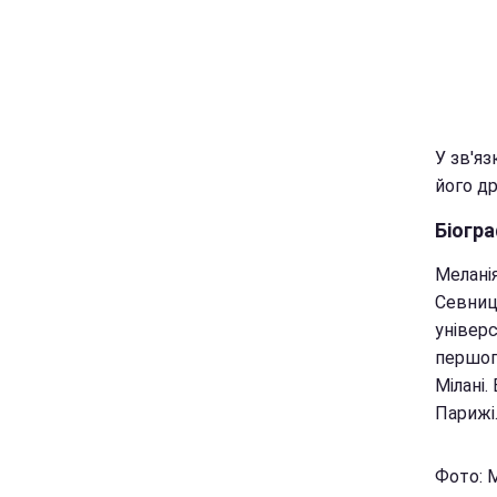
У зв'я
його др
Біогра
Меланія
Севниц
універс
першого
Мілані.
Парижі
Фото: М