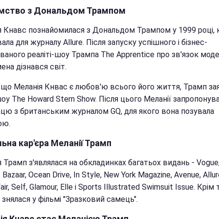
мство з Дональдом Трампом
я Кнавс познайомилася з Дональдом Трампом у 1999 році, 
ла для журналу Allure. Після запуску успішного і бізнес-
ваного реаліті-шоу Трампа The Apprentice про зв'язок модел
ена дізнався світ.
, що Меланія Кнвас є любов'ю всього його життя, Трамп за
оу The Howard Stern Show. Після цього Меланії запропонув
ацю з британським журналом GQ, для якого вона позувала
ою.
ьна кар'єра Меланії Трамп
 Трамп з'являлася на обкладинках багатьох видань - Vogue
 Bazaar, Ocean Drive, In Style, New York Magazine, Avenue, Allur
air, Self, Glamour, Elle і Sports Illustrated Swimsuit Issue. Крім 
знялася у фільмі "Зразковий самець".
ія Кнавс стає Меланією Трамп