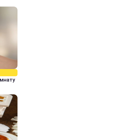
омнату