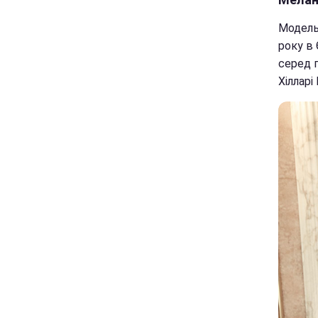
Модель 
року в 
серед 
Хілларі