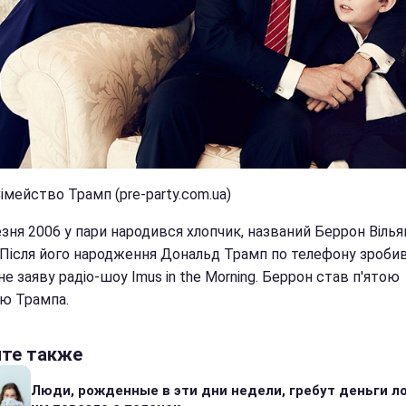
імейство Трамп (pre-party.com.ua)
езня 2006 у пари народився хлопчик, названий Беррон Віль
 Після його народження Дональд Трамп по телефону зробив
е заяву радіо-шоу Imus in the Morning. Беррон став п'ятою
ю Трампа.
йте также
Люди, рожденные в эти дни недели, гребут деньги л