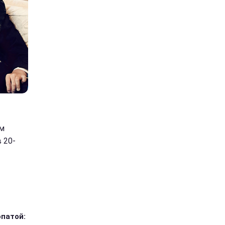
ям
 20-
опатой: