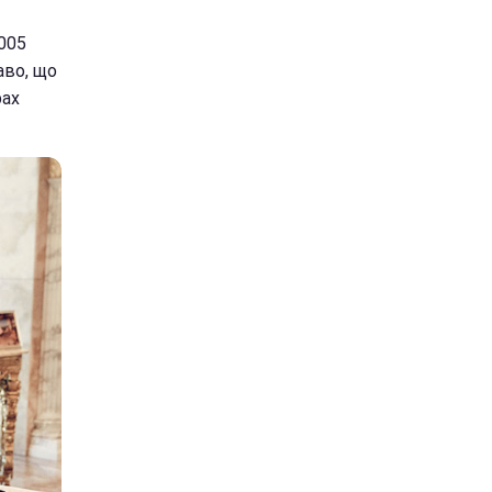
005
аво, що
рах