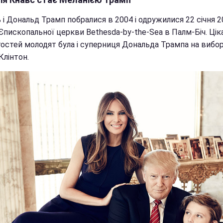
і Дональд Трамп побралися в 2004 і одружилися 22 січня 2
Єпископальної церкви Bethesda-by-the-Sea в Палм-Біч. Цік
гостей молодят була і суперниця Дональда Трампа на вибо
 Клінтон.