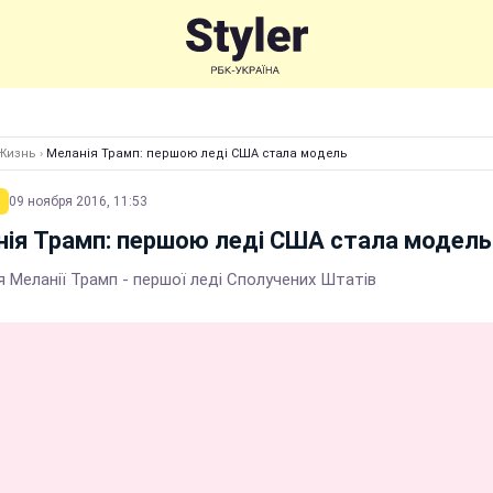
Жизнь
›
Меланія Трамп: першою леді США стала модель
09 ноября 2016, 11:53
ія Трамп: першою леді США стала модель
я Меланії Трамп - першої леді Сполучених Штатів