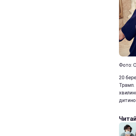
Фото: С
20 бер
Трамп.
хвилинн
дитино
Чита