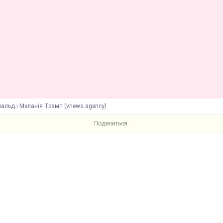
альд і Меланія Трамп (vnews.agency)
Поделиться: