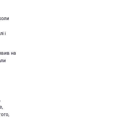
коли
і і
явив на
али
,
e,
того,