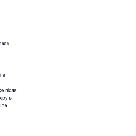
тала
і в
е після
єру в
і та