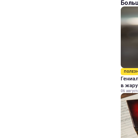
Больш
ПОЛЕЗ
Гениал
в жару
06 август