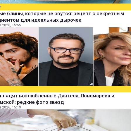
О
е блины, которые не рвутся: рецепт с секретным
диентом для идеальных дырочек
а 2026, 15:55
ыглядят возлюбленные Дантеса, Пономарева и
мской: редкие фото звезд
а 2026, 15:19