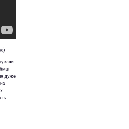
на)
шували
Німці
ння дуже
зно
их
ють