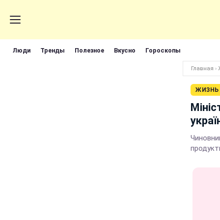
Люди
Тренды
Полезное
Вкусно
Гороскопы
Главная
›
ЖИЗНЬ
Мініс
украї
Чиновни
продукт