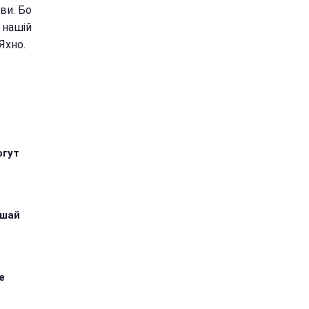
ви. Бо
 нашій
Яхно.
огут
ушай
е