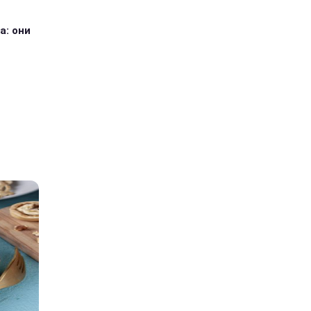
а: они