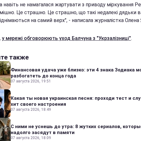
а навіть не намагалася жартувати з приводу міркування Ре
мішно. Це страшно. Це страшно, що такі недалекі дядьки в
піднімаються на самий верх", - написала журналістка Олена 
,
у мережі обговорюють уход Балчуна з "Укрзалізниці"
.
йте также
Финансовая удача уже близко: эти 4 знака Зодиака м
разбогатеть до конца года
07 августа 2026, 19:51
Какая ты новая украинская песня: проходи тест и сл
хит своего настроения
07 августа 2026, 18:49
С ними не уснешь до утра: 8 жутких сериалов, которы
надолго засядут в памяти
07 августа 2026, 18:09