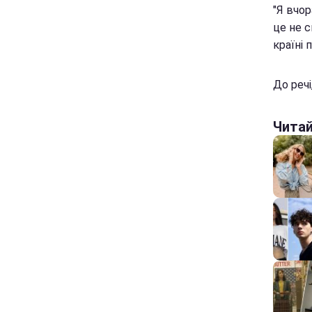
"Я вчор
це не с
країні 
До речі
Чита