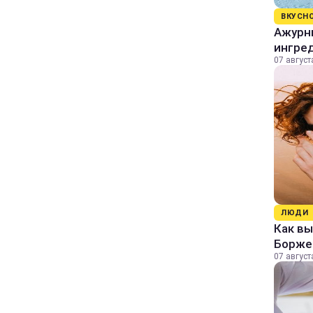
ВКУСН
Ажурны
ингре
07 август
ЛЮДИ
Как в
Борже
07 август