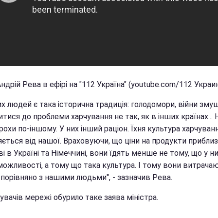
Андрій Рева в ефірі на "112 Україна" (youtube.com/112 Украи
х людей є така історична традиція: голодомори, війни зму
итися до проблеми харчування не так, як в інших країнах... 
рохи по-іншому. У них інший раціон. Їхня культура харчува
яється від нашої. Враховуючи, що ціни на продукти прибли
і в Україні та Німеччині, вони їдять менше не тому, що у н
можливості, а тому що така культура. І тому вони витрача
порівняно з нашими людьми", - зазначив Рева.
вачів мережі обурило таке заява міністра.