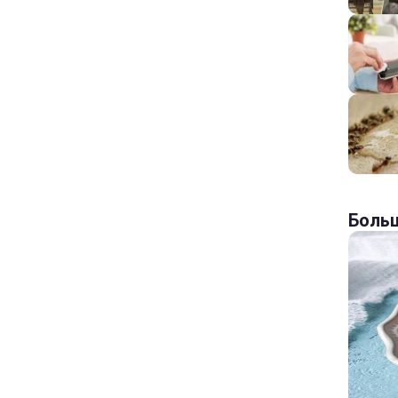
Больш