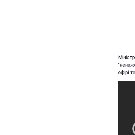
Міністр
"ненаже
ефірі т