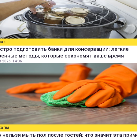
НОЕ
стро подготовить банки для консервации: легкие
ренные методы, которые сэкономят ваше время
а 2026, 14:36
КОПЫ
 нельзя мыть пол после гостей: что значит эта прим