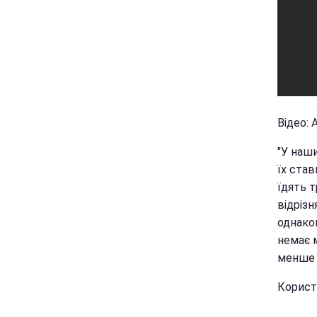
Відео: 
"У наши
їх став
їдять т
відрізн
однаков
немає 
менше 
Користу