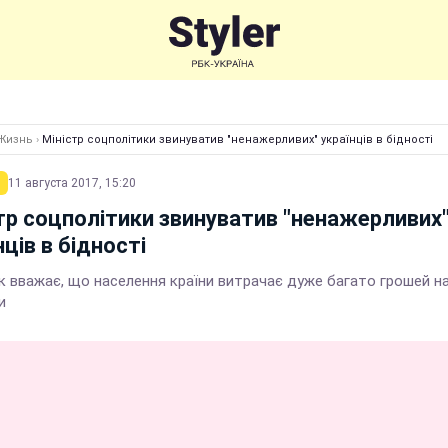
Жизнь
›
Міністр соцполітики звинуватив "ненажерливих" українців в бідності
11 августа 2017, 15:20
тр соцполітики звинуватив "ненажерливих
нців в бідності
к вважає, що населення країни витрачає дуже багато грошей н
и