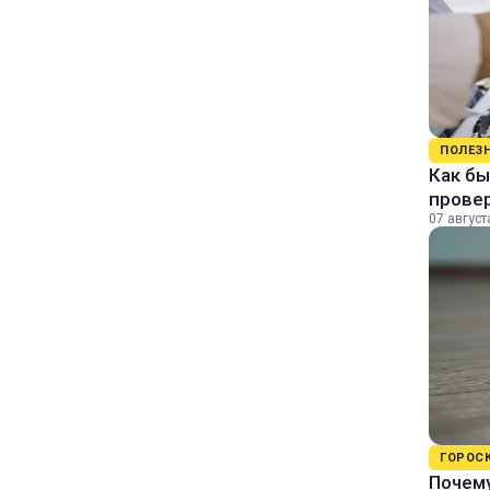
ПОЛЕЗ
Как бы
прове
07 август
ГОРОС
Почему