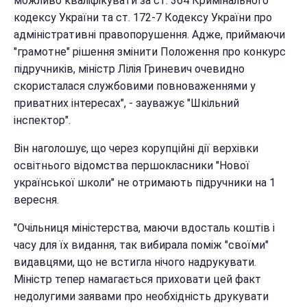
можливо кваліфікувати за ст. 364 Кримінального
кодексу України та ст. 172-7 Кодексу України про
адміністративні правопорушення. Адже, приймаючи
"грамотне" рішення змінити Положення про конкурс
підручників, міністр Лілія Гриневич очевидно
скористалася службовими повноваженнями у
приватних інтересах", - зауважує "Шкільний
інспектор".
Він наголошує, що через корупційні дії верхівки
освітнього відомства першокласники "Нової
української школи" не отримають підручники на 1
вересня.
"Очільниця міністерства, маючи вдосталь коштів і
часу для їх видання, так вибирала поміж "своїми"
видавцями, що не встигла нічого надрукувати.
Міністр тепер намагається приховати цей факт
недолугими заявами про необхідність друкувати