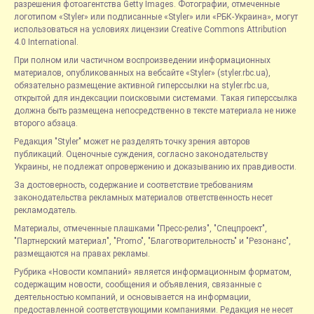
разрешения фотоагентства Getty Images. Фотографии, отмеченные
логотипом «Styler» или подписанные «Styler» или «РБК-Украина», могут
использоваться на условиях лицензии Creative Commons Attribution
4.0 International.
При полном или частичном воспроизведении информационных
материалов, опубликованных на вебсайте «Styler» (styler.rbc.ua),
обязательно размещение активной гиперссылки на styler.rbc.ua,
открытой для индексации поисковыми системами. Такая гиперссылка
должна быть размещена непосредственно в тексте материала не ниже
второго абзаца.
Редакция "Styler" может не разделять точку зрения авторов
публикаций. Оценочные суждения, согласно законодательству
Украины, не подлежат опровержению и доказыванию их правдивости.
За достоверность, содержание и соответствие требованиям
законодательства рекламных материалов ответственность несет
рекламодатель.
Материалы, отмеченные плашками "Пресс-релиз", "Спецпроект",
"Партнерский материал", "Promo", "Благотворительность" и "Резонанс",
размещаются на правах рекламы.
Рубрика «Новости компаний» является информационным форматом,
содержащим новости, сообщения и объявления, связанные с
деятельностью компаний, и основывается на информации,
предоставленной соответствующими компаниями. Редакция не несет