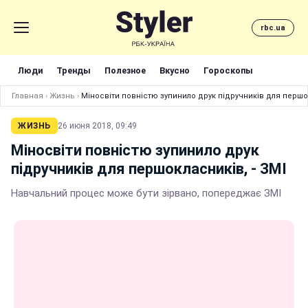
rbc.ua
Люди
Тренды
Полезное
Вкусно
Гороскопы
Главная
›
Жизнь
›
Міносвіти повнiстю зупинило друк пiдручникiв для першок
ЖИЗНЬ
26 июня 2018, 09:49
Міносвіти повнiстю зупинило друк
пiдручникiв для першокласникiв, - ЗМI
Навчальний процес може бути зірвано, попереджає ЗМІ