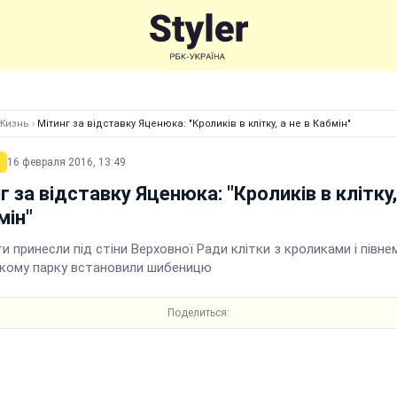
Жизнь
›
Мітинг за відставку Яценюка: "Кроликів в клітку, а не в Кабмін"
16 февраля 2016, 13:49
г за відставку Яценюка: "Кроликів в клітку,
мін"
и принесли під стіни Верховної Ради клітки з кроликами і півнем
ькому парку встановили шибеницю
Поделиться: