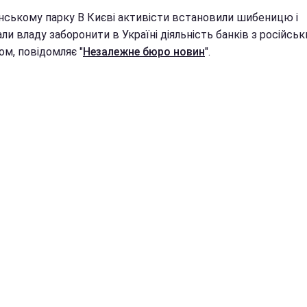
їнському парку В Києві активісти встановили шибеницю і
ли владу заборонити в Україні діяльність банків з російсь
ом, повідомляє "
Незалежне бюро новин
".