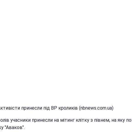
ктивісти принесли під ВР кроликів (nbnews.com.ua)
олів учасники принесли на мітинг клітку з півнем, на яку п
у "Аваков".