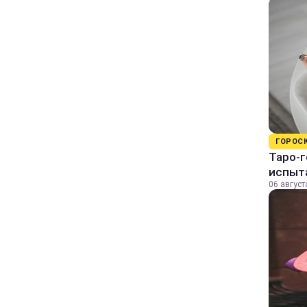
ГОРОС
Таро-г
испыт
06 август