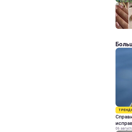
Больш
ТРЕНД
Справи
исправ
06 август