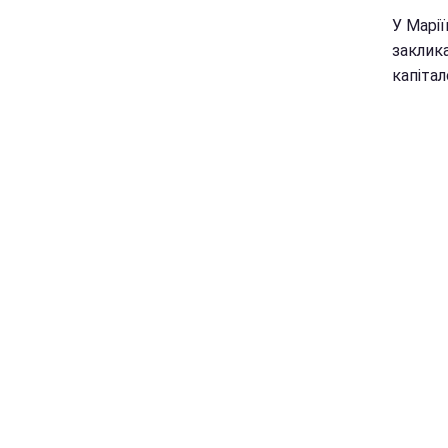
У Марі
заклика
капітал