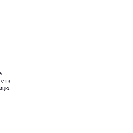
а
 стін
ницю.