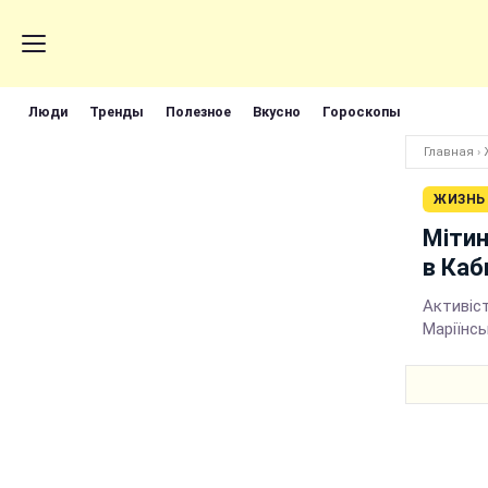
Люди
Тренды
Полезное
Вкусно
Гороскопы
Главная
›
ЖИЗНЬ
Мітин
в Каб
Активіст
Маріїнс