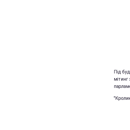
Під буд
мітинг
парлам
"Кролик