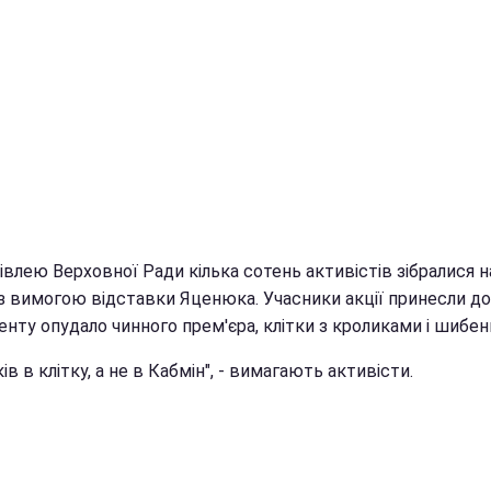
івлею Верховної Ради кілька сотень активістів зібралися н
 з вимогою відставки Яценюка. Учасники акції принесли до
енту опудало чинного прем'єра, клітки з кроликами і шибе
ів в клітку, а не в Кабмін", - вимагають активісти.