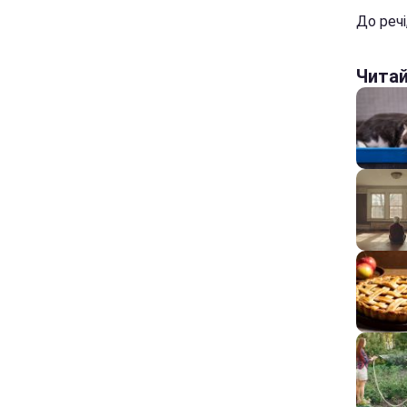
До речі
Чита