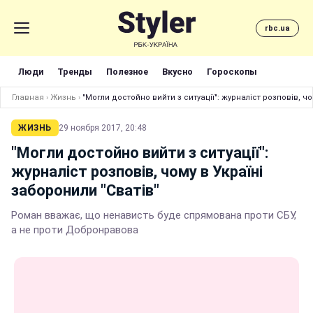
rbc.ua
Люди
Тренды
Полезное
Вкусно
Гороскопы
Главная
›
Жизнь
›
"Могли достойно вийти з ситуації": журналіст розповів, чо
ЖИЗНЬ
29 ноября 2017, 20:48
"Могли достойно вийти з ситуації":
журналіст розповів, чому в Україні
заборонили "Сватів"
Роман вважає, що ненависть буде спрямована проти СБУ,
а не проти Добронравова