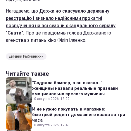
Нагадаємо, що
Держкіно скасувало державну
реєстрацію і визнало недійсними прокатні
посвідчення на всі сезони скандального серіалу
"Свати".
Про це повідомив голова Державного
агенства з питань кіно Філіп Іллєнко.
Евгений Рыбчинский
Читайте также
"Содрала бампер, а он сказал...":
женщины назвали реальные признаки
эмоционально зрелого мужчины
10 августа 2026, 13:22
И не нужно покупать в магазине:
быстрый рецепт домашнего кваса за три
часа
10 августа 2026, 12:40