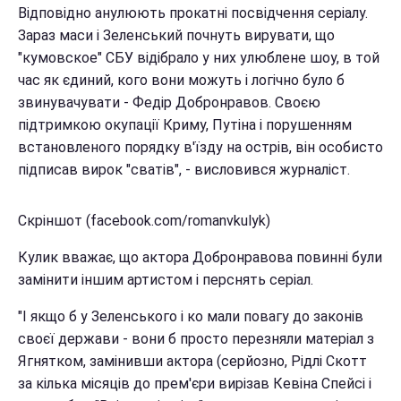
Відповідно анулюють прокатні посвідчення серіалу.
Зараз маси і Зеленський почнуть вирувати, що
"кумовское" СБУ відібрало у них улюблене шоу, в той
час як єдиний, кого вони можуть і логічно було б
звинувачувати - Федір Добронравов. Своєю
підтримкою окупації Криму, Путіна і порушенням
встановленого порядку в'їзду на острів, він особисто
підписав вирок "сватів", - висловився журналіст.
Скріншот (facebook.com/romanvkulyk)
Кулик вважає, що актора Добронравова повинні були
замінити іншим артистом і перснять серіал.
"І якщо б у Зеленського і ко мали повагу до законів
своєї держави - вони б просто перезняли матеріал з
Ягнятком, замінивши актора (серйозно, Рідлі Скотт
за кілька місяців до прем'єри вирізав Кевіна Спейсі і