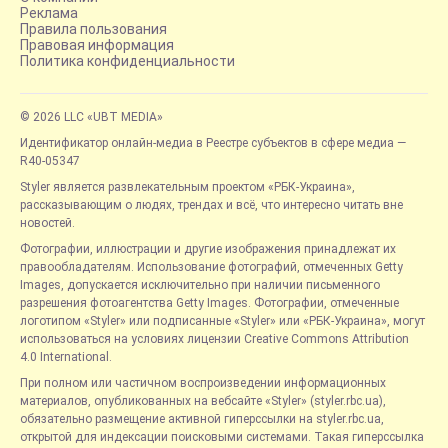
Реклама
Правила пользования
Правовая информация
Политика конфиденциальности
© 2026 LLC «UBT MEDIA»
Идентификатор онлайн-медиа в Реестре субъектов в сфере медиа —
R40-05347
Styler является развлекательным проектом «РБК-Украина»,
рассказывающим о людях, трендах и всё, что интересно читать вне
новостей.
Фотографии, иллюстрации и другие изображения принадлежат их
правообладателям. Использование фотографий, отмеченных Getty
Images, допускается исключительно при наличии письменного
разрешения фотоагентства Getty Images. Фотографии, отмеченные
логотипом «Styler» или подписанные «Styler» или «РБК-Украина», могут
использоваться на условиях лицензии Creative Commons Attribution
4.0 International.
При полном или частичном воспроизведении информационных
материалов, опубликованных на вебсайте «Styler» (styler.rbc.ua),
обязательно размещение активной гиперссылки на styler.rbc.ua,
открытой для индексации поисковыми системами. Такая гиперссылка