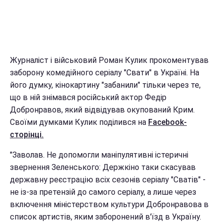
Журналіст і військовий Роман Кулик прокоментував
заборону комедійного серіалу "Свати" в Україні. На
його думку, кінокартину "забанили" тільки через те,
що в ній знімався російський актор Федір
Добронравов, який відвідував окупований Крим.
Своїми думками Кулик поділився на
Facebook-
сторінці.
"Заволав. Не допомогли маніпулятивні істеричні
звернення Зеленського: Держкіно таки скасував
державну реєстрацію всіх сезонів серіалу "Сватів" -
не із-за претензій до самого серіалу, а лише через
включення міністерством культури Добронравова в
список артистів, яким заборонений в'їзд в Україну.