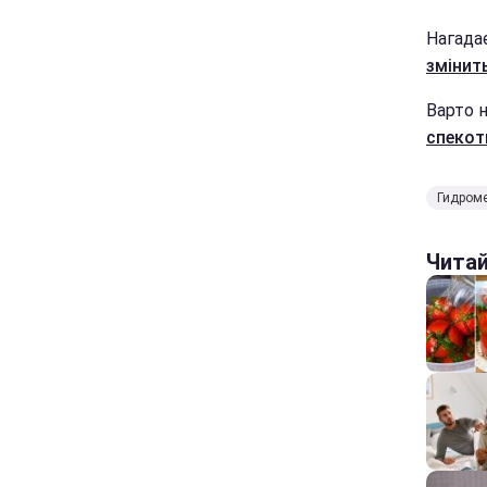
Нагада
змінит
Варто 
спекот
Гидроме
Чита