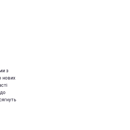
ми з
о нових
асті
 до
осягнуть