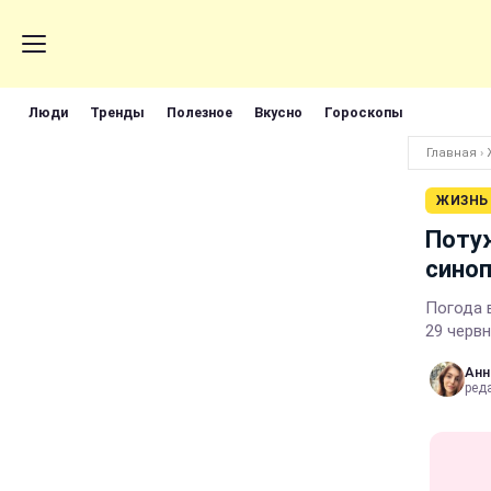
Люди
Тренды
Полезное
Вкусно
Гороскопы
Главная
›
ЖИЗНЬ
Потуж
синоп
Погода 
29 черв
Анн
реда