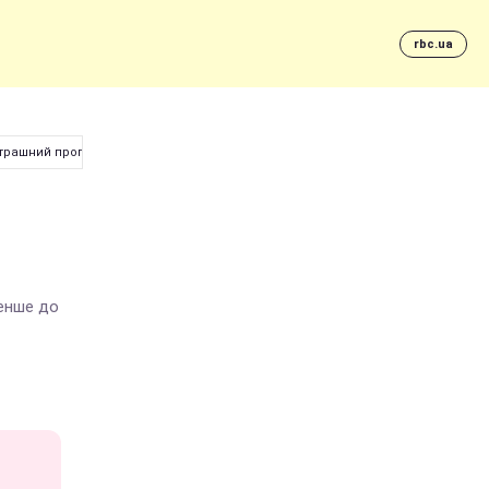
rbc.ua
страшний прогноз
енше до