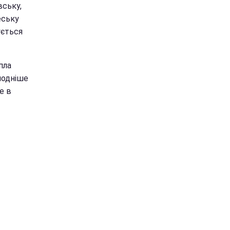
вську,
еську
ується
пла
олодніше
е в