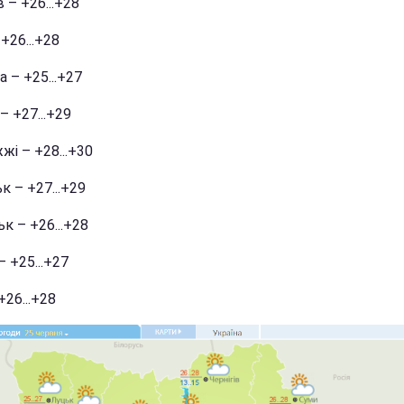
в – +26...+28
+26...+28
 – +25...+27
– +27...+29
жі – +28...+30
 – +27...+29
к – +26...+28
– +25...+27
+26...+28