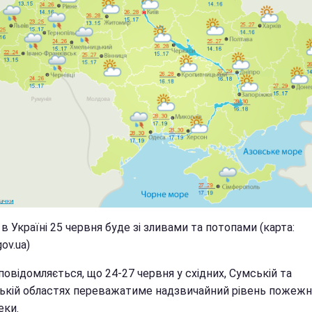
в Україні 25 червня буде зі зливами та потопами (карта:
ov.ua)
овідомляється, що 24-27 червня у східних, Сумській та
зькій областях переважатиме надзвичайний рівень пожежн
еки.