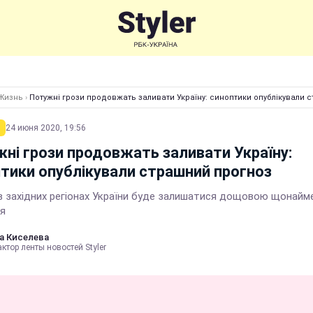
Жизнь
›
Потужні грози продовжать заливати Україну: синоптики опублікували 
24 июня 2020, 19:56
ні грози продовжать заливати Україну:
тики опублікували страшний прогноз
в західних регіонах України буде залишатися дощовою щонайм
ня
а Киселева
ктор ленты новостей Styler