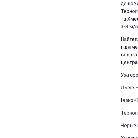
дощови
Тернопі
та Хмел
3-8 м/с
Найтепл
підніме
всього 
централ
Ужгород
Львів –
Івано-Ф
Тернопі
Чернівц