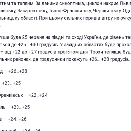
тим та теплим. За даними синоптиків, циклон накриє Льві
льську, Закарпатську, Івано-Франківську, Чернівецьку, Од
ьницьку області. При цьому сильних поривів вітру не очік
.
іше буде 25 червня на півдні та сході України, де рівень те
ться до +25... +30 градусів. У західних областях буде прох
– від +22 до +27 градусів протягом дня. Трохи тепліше буд
ьних районах, де градусники покажуть +26... +28 градусів.
 – +26...+28
 +23...+25
ранківськ – +22...+24
ль – +23...+25
і – +24...+26