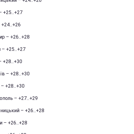
ицький – +24...+26
 +25...+27
 +24...+26
р – +26...+28
 – +25...+27
 +28...+30
в – +28...+30
– +28...+30
поль – +27...+29
ницький – +26...+28
 – +26...+28