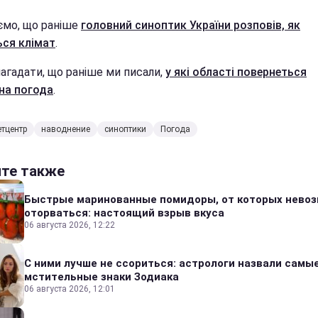
ємо, що раніше
головний синоптик України розповів, як
ься клімат
.
нагадати, що раніше ми писали,
у які області повернеться
на погода
.
тцентр
наводнение
синоптики
Погода
йте также
Быстрые маринованные помидоры, от которых нево
оторваться: настоящий взрыв вкуса
06 августа 2026, 12:22
С ними лучше не ссориться: астрологи назвали самы
мстительные знаки Зодиака
06 августа 2026, 12:01