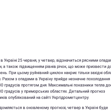
в Україні 25 червня, у четвер, відзначиться рясними опада
и, а також підвищенням рівнів річок, що може призвести д
ень. При цьому руйнівний циклон накриє тільки західні обл
и. Разом з опадами в Україну прийде незначне похолодання
+30 градусів протягом дня. Максимальні показники тепла д
+30 градусів у приморських областях. Детальний прогноз
ків опублікований на сайті Укргідрометцентру.
домляється в оновленому прогнозі, четвер в Україні буде