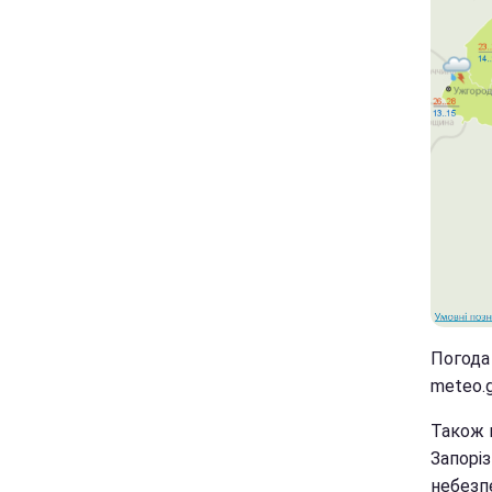
Погода 
meteo.g
Також п
Запорі
небезп