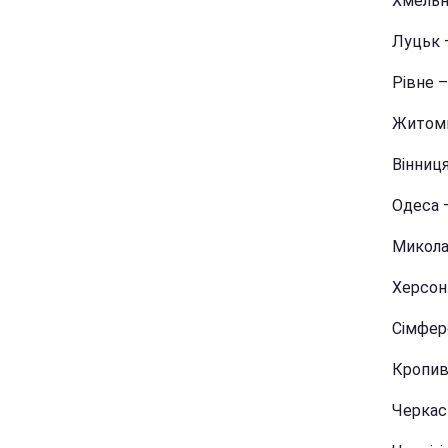
Хмельн
Луцьк –
Рівне –
Житоми
Вінниця
Одеса –
Миколаї
Херсон 
Сімферо
Кропив
Черкаси