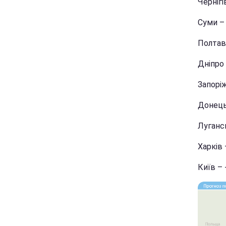
Чернігі
Суми – 
Полтава
Дніпро 
Запоріж
Донецьк
Лугансь
Харків 
Київ – 