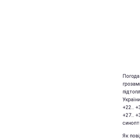
Погода 
грозам
підтопл
Україн
+22... 
+27... 
синопти
Як пові