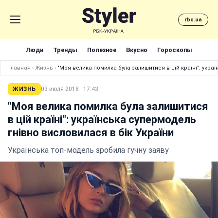
rbc.ua
Люди
Тренды
Полезное
Вкусно
Гороскопы
Главная
›
Жизнь
›
"Моя велика помилка була залишитися в цій країні": укра
ЖИЗНЬ
03 июля 2018 · 17:43
"Моя велика помилка була залишитися
в цій країні": українська супермодель
гнівно висловилася в бік України
Українська топ-модель зробила гучну заяву