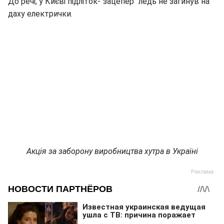
До речі, у Києві підліток-"зацепер" ледь не загинув на
даху електрички.
Акція за заборону виробництва хутра в Україні