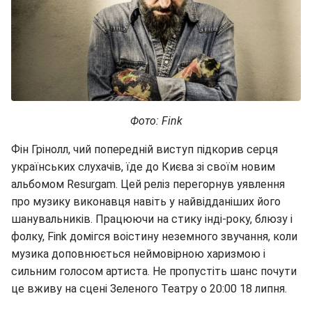
Фото: Fink
Фін Грінолл, чий попередній виступ підкорив серця
українських слухачів, їде до Києва зі своїм новим
альбомом Resurgam. Цей реліз перегорнув уявлення
про музику виконавця навіть у найвідданіших його
шанувальників. Працюючи на стику інді-року, блюзу і
фолку, Fink домігся воістину неземного звучання, коли
музика доповнюється неймовірною харизмою і
сильним голосом артиста. Не пропустіть шанс почути
це вживу на сцені Зеленого Театру о 20:00 18 липня.