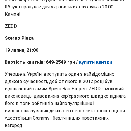
Яблука пролунає для українських слухачів о 20:00.
Камон!
ZEDD
Stereo Plaza
19 липня, 21:00
Вартість квитків: 649-2549 грн /
купити квитки
Уперше в Україні виступить один з найвідоміших
діджеїв сучасності, дебют якого в 2012 році був
відзначений самим Армін Ван Бюрен. ZEDD - молодий
виконавець, дивовижна кар'єра якого швидко підняла
його в топи рейтингів найпопулярніших і
високооплачуваних діячів світової електронної сцени,
удостоївши Grammy і безлічі інших престижних
нагород.