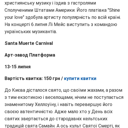
християнську музику і їздив з гастролями
Сполученими Штатами Америки. Його платівка "Shine
your love" здобула артисту популярність по всій країні.
На концерті 6 липня Лі Мейс виступить з командою
українських музикантів.
Santa Muerte Carnival
Арт-завод Платформа
13-15 липня
Вартість квитка: 150 грн /
купити квитки
До Києва дісталося свято, що своїми жахами, а разом
з тим екзотикою і веселощами, нічим не поступається
знаменитому Хеллоуїну, і навіть перевершує його
своєю автентичністю. Адже мало хто у День всіх
святих звертається до стародавніх кельтських
традицій свята Самайн. А ось культ Святої Смерті, як