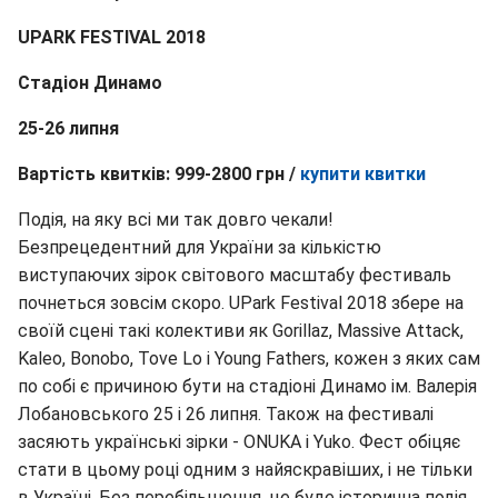
UPARK FESTIVAL 2018
Стадіон Динамо
25-26 липня
Вартість квитків: 999-2800 грн /
купити квитки
Подія, на яку всі ми так довго чекали!
Безпрецедентний для України за кількістю
виступаючих зірок світового масштабу фестиваль
почнеться зовсім скоро. UPark Festival 2018 збере на
своїй сцені такі колективи як Gorillaz, Massive Attack,
Kaleo, Bonobo, Tove Lo і Young Fathers, кожен з яких сам
по собі є причиною бути на стадіоні Динамо ім. Валерія
Лобановського 25 і 26 липня. Також на фестивалі
засяють українські зірки - ONUKA і Yukо. Фест обіцяє
стати в цьому році одним з найяскравіших, і не тільки
в Україні. Без перебільшення, це буде історична подія,