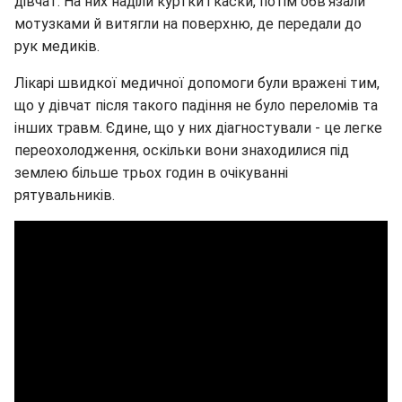
дівчат. На них наділи куртки і каски, потім обв'язали
мотузками й витягли на поверхню, де передали до
рук медиків.
Лікарі швидкої медичної допомоги були вражені тим,
що у дівчат після такого падіння не було переломів та
інших травм. Єдине, що у них діагностували - це легке
переохолодження, оскільки вони знаходилися під
землею більше трьох годин в очікуванні
рятувальників.