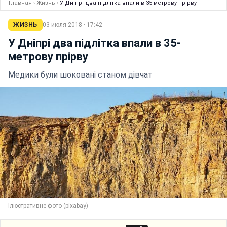
Главная
›
Жизнь
›
У Дніпрі два підлітка впали в 35-метрову прірву
ЖИЗНЬ
03 июля 2018 · 17:42
У Дніпрі два підлітка впали в 35-
метрову прірву
Медики були шоковані станом дівчат
Ілюстративне фото (pixabay)