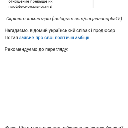
Скріншот коментарів (instagram.com/snejanaonopka15)
Нагадаємо, відомий український співак і продюсер
Потап
заявив про свої політичні амбіції
.
Рекомендуємо до перегляду:
Відео: Що ви не знали про найкращу тенісистку України?