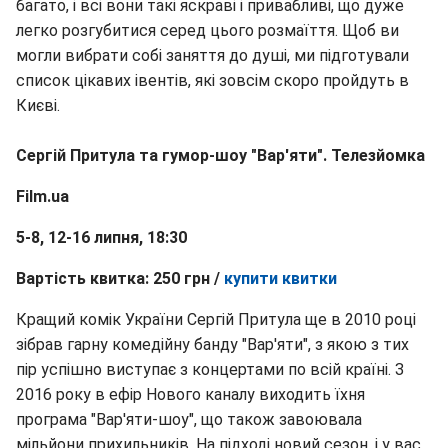
багато, і всі вони такі яскраві і привабливі, що дуже
легко розгубитися серед цього розмаїття. Щоб ви
могли вибрати собі заняття до душі, ми підготували
список цікавих івентів, які зовсім скоро пройдуть в
Києві.
Сергій Притула та гумор-шоу "Вар'яти". Телезйомка
Film.ua
5-8, 12-16 липня, 18:30
Вартість квитка: 250 грн /
купити квитки
Кращий комік України Сергій Притула ще в 2010 році
зібрав гарну комедійну банду "Вар'яти", з якою з тих
пір успішно виступає з концертами по всій країні. З
2016 року в ефір Нового каналу виходить їхня
програма "Вар'яти-шоу", що також завоювала
мільйони прихильників. На підході новий сезон, і у вас