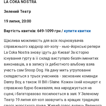
LA COKA NOSTRA
Зелений Театр
19 липня, 20:00
Вартість квитків: 649-1099 грн /
купити квитки
Щаслива можливість для всіх поціновувачів
справжнього хардкор хіп-хопу - нью-йоркські репери
La Coka Nostra знову їдуть до Києва! За історію
існування гурту в її складі виступало безліч іменитих
виконавців, а в запису їх дебютного альбому взяв
участь сам Snoop Dog. На дану мить угрупованні
складається з трьох учасників - засновник команди
Danny Boy, а також Ill Bill і Slaine. Кожен їхній концерт є
справжню бурю божевілля, яка народжується на
сцені, і багаторазово посилюється в залі. У Зеленому
Театр 19 липня хіп-хоп зазвучить в кращих традиціях
свого жорсткого грува. Живий голос вулиць Великого