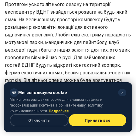
Протягом усього літнього сезону на території
експоцентру ВДНГ знайдеться розвага на будь-який
смак. На величезному просторі комплексу будуть
розміщені різноманітні локації для активного
відпочинку всієї сім'ї. Любителів екстриму порадують
мотузкові парки, майданчики для пейнтболу, клуб
верхової їзди, і багато інших заняття для тих, хто звик
проводити вільний час в русі. Для наймолодших
гостей ВДНГ будуть відкриті контактний зоопарк,
ферма екзотичних комах, безліч розважально-освітніх
гуртків. Від літньої спеки можна буде врятуватися
біля басейну, або ж "зависнути" в саду гамаків. Окремо
🍪
Мы используем cookie
✕
слід згадати, що цього літа ВДНГ прийме такі музичні
Мы используем файлы cookie для анализа трафика и
фестивалі, як Atlas Weekend, PROSTONEBA і Bad Mama
персонализации контента. Прочитайте нашу Политику
Fest. Літо на ВДНГ - відмінна можливість скуштувати
конфиденциальности.
Подробнее
всю красу відпустки, при цьому не залишаючи
Отклонить
Принять все
столицю.