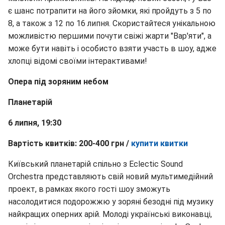
є шанс потрапити на його зйомки, які пройдуть з 5 по
8, а також з 12 по 16 липня. Скористайтеся унікальною
можливістю першими почути свіжі жарти "Вар'яти", а
може бути навіть і особисто взяти участь в шоу, адже
хлопці відомі своїми інтерактивами!
Опера під зоряним небом
Планетарій
6 липня, 19:30
Вартість квитків: 200-400 грн /
купити квитки
Київський планетарій спільно з Eclectic Sound
Orchestra представляють свій новий мультимедійний
проект, в рамках якого гості шоу зможуть
насолодитися подорожжю у зоряні безодні під музику
найкращих оперних арій. Молоді українські виконавці,