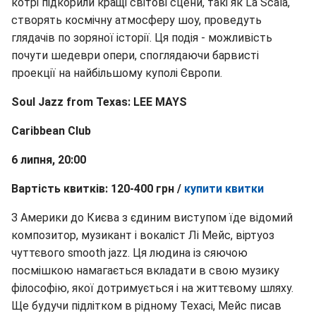
котрі підкорили кращі світові сцени, такі як La Scala,
створять космічну атмосферу шоу, проведуть
глядачів по зоряної історії. Ця подія - можливість
почути шедеври опери, споглядаючи барвисті
проекції на найбільшому куполі Європи.
Soul Jazz from Texas: LEE MAYS
Caribbean Club
6 липня, 20:00
Вартість квитків: 120-400 грн /
купити квитки
З Америки до Києва з єдиним виступом їде відомий
композитор, музикант і вокаліст Лі Мейс, віртуоз
чуттєвого smooth jazz. Ця людина із сяючою
посмішкою намагається вкладати в свою музику
філософію, якої дотримується і на життєвому шляху.
Ще будучи підлітком в рідному Техасі, Мейс писав