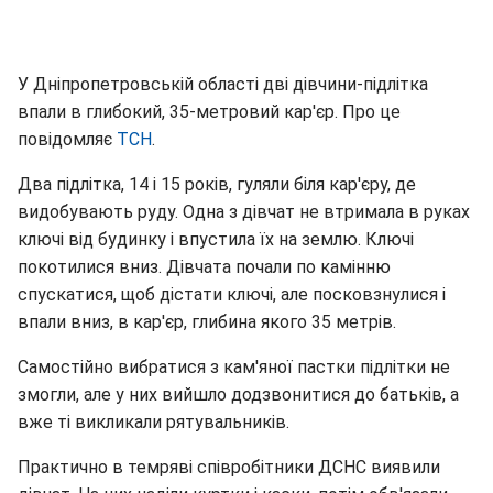
У Дніпропетровській області дві дівчини-підлітка
впали в глибокий, 35-метровий кар'єр. Про це
повідомляє
ТСН
.
Два підлітка, 14 і 15 років, гуляли біля кар'єру, де
видобувають руду. Одна з дівчат не втримала в руках
ключі від будинку і впустила їх на землю. Ключі
покотилися вниз. Дівчата почали по камінню
спускатися, щоб дістати ключі, але посковзнулися і
впали вниз, в кар'єр, глибина якого 35 метрів.
Самостійно вибратися з кам'яної пастки підлітки не
змогли, але у них вийшло додзвонитися до батьків, а
вже ті викликали рятувальників.
Практично в темряві співробітники ДСНС виявили