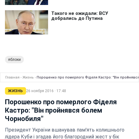
яблоки
Главная
›
Жизнь
›
Порошенко про померлого Фіделя Кастро: "Він пройнявс
ЖИЗНЬ
26 ноября 2016 · 17:48
Порошенко про померлого Фіделя
Кастро: "Він пройнявся болем
Чорнобиля"
Президент України вшанував пам'ять колишнього
лідера Куби і згадав його благородний жест у бік