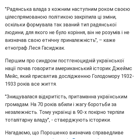
"Радянська влада з кожним наступним роком своєю
цілеспрямованою політикою закріпила ці зміни,
оскільки формувала так званий тип радянської
людини, для якого не було коріння, він не розумів і не
визначав свою етнічну приналежність", – каже
етнограф Леся Гасиджак.
Першим про синдром постгеноцидній української
нації почав говорити американський історик Джеймс
Мейс, який присвятив дослідженню Голодомору 1932-
1933 років все життя.
"Знищувалася відкритість, притаманна українським
громадам. На 70 років вбили і жагу боротьби за
незалежність. Тому українці в 90-х покірно терпіли
тоталітарну владу", - стверджують історики.
Нагадаємо, що Порошенко визначив справедливе