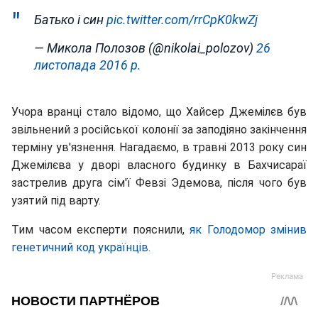
Батько і син
pic.twitter.com/rrCpK0kwZj
— Микола Полозов (@nikolai_polozov)
26
листопада 2016 р.
Учора вранці стало відомо, що Хайсер Джемілєв був
звільнений з російської колонії за заподіяно закінчення
терміну ув'язнення. Нагадаємо, в травні 2013 року син
Джемілєва у дворі власного будинку в Бахчисараї
застрелив друга сім'ї Февзі Эдемова, після чого був
узятий під варту.
Тим часом експерти пояснили,
як Голодомор змінив
генетичний код українців.