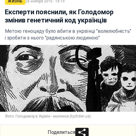
ЖИЗНЬ
26 ноября 2016 · 18:19
Експерти пояснили, як Голодомор
змінив генетичний код українців
Метою геноциду було вбити в українці "волелюбність"
і зробити з нього "радянською людиною"
Фото: Голодомор в Україні - малюнок (tyzhden.ua)
Поделиться