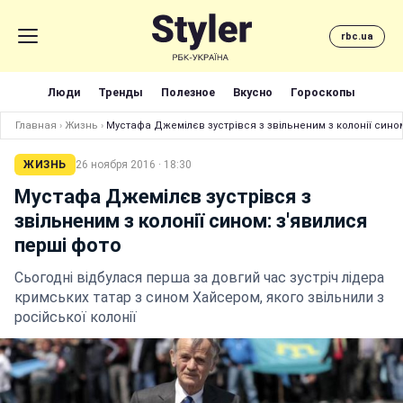
rbc.ua
Люди
Тренды
Полезное
Вкусно
Гороскопы
Главная
›
Жизнь
›
Мустафа Джемілєв зустрівся з звільненим з колонії сино
ЖИЗНЬ
26 ноября 2016 · 18:30
Мустафа Джемілєв зустрівся з
звільненим з колонії сином: з'явилися
перші фото
Сьогодні відбулася перша за довгий час зустріч лідера
кримських татар з сином Хайсером, якого звільнили з
російської колонії