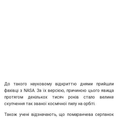
До такого науковому відкриттю днями прийшли
фахівці з NASA. За їх версією, причиною цього явища
протягом декількох тисяч років стало велике
скупчення так званої космічної пилу на орбіті.
Також учені відзначають, що помаранчева серпанок