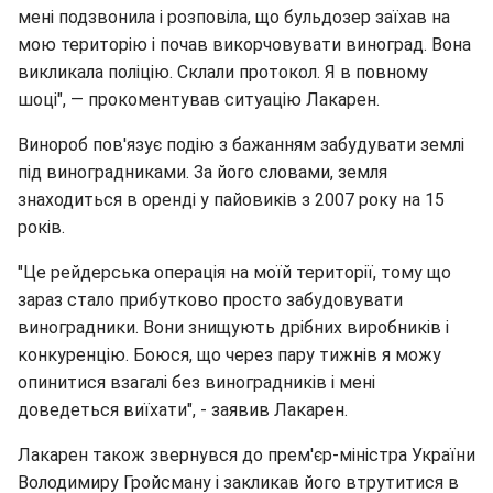
мені подзвонила і розповіла, що бульдозер заїхав на
мою територію і почав викорчовувати виноград. Вона
викликала поліцію. Склали протокол. Я в повному
шоці", — прокоментував ситуацію Лакарен.
Винороб пов'язує подію з бажанням забудувати землі
під виноградниками. За його словами, земля
знаходиться в оренді у пайовиків з 2007 року на 15
років.
"Це рейдерська операція на моїй території, тому що
зараз стало прибутково просто забудовувати
виноградники. Вони знищують дрібних виробників і
конкуренцію. Боюся, що через пару тижнів я можу
опинитися взагалі без виноградників і мені
доведеться виїхати", - заявив Лакарен.
Лакарен також звернувся до прем'єр-міністра України
Володимиру Гройсману і закликав його втрутитися в