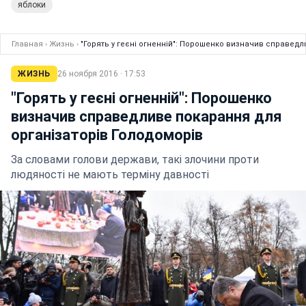
яблоки
Главная
›
Жизнь
›
"Горять у геєні огненній": Порошенко визначив справед
ЖИЗНЬ
26 ноября 2016 · 17:53
"Горять у геєні огненній": Порошенко
визначив справедливе покарання для
організаторів Голодоморів
За словами голови держави, такі злочини проти
людяності не мають терміну давності