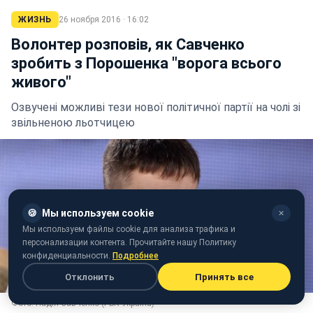
ЖИЗНЬ
26 ноября 2016 · 16:02
Волонтер розповів, як Савченко
зробить з Порошенка "ворога всього
живого"
Озвучені можливі тези нової політичної партії на чолі зі
звільненою льотчицею
🍪
Мы используем cookie
✕
Мы используем файлы cookie для анализа трафика и
персонализации контента. Прочитайте нашу Политику
конфиденциальности.
Подробнее
Отклонить
Принять все
Фото: Надія Савченко (РБК-Україна)