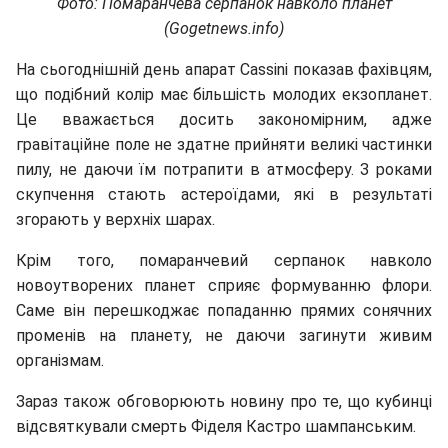
Фото: Помаранчева серпанок навколо планет
(Gogetnews.info)
На сьогоднішній день апарат Cassini показав фахівцям,
що подібний колір має більшість молодих екзопланет.
Це вважається досить закономірним, адже
гравітаційне поле не здатне прийняти великі частинки
пилу, не даючи їм потрапити в атмосферу. З роками
скупчення стають астероїдами, які в результаті
згорають у верхніх шарах.
Крім того, помаранчевий серпанок навколо
новоутворених планет сприяє формуванню флори.
Саме він перешкоджає попаданню прямих сонячних
променів на планету, не даючи загинути живим
організмам.
Зараз також обговорюють новину про те, що кубинці
відсвяткували смерть Фіделя Кастро шампанським.